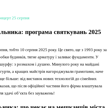
онцерт 25 серпня
ельника: програма святкувань 2025
пня, тобто 10 серпня 2025 року. Це свято, ще з 1993 року за
обки будинків, тягне арматуру і заливає фундаменти. У
о шурфу: з розмахом і душею. Минулого року на майдані
 гурти, а кращих майстрів нагороджували грамотами, наче
ще більше: від виставок нових технологій до сімейних
казав, що після офіційної частини його фірма влаштувала
ля здачі об’єкта без зауважень!
льника: що чекає на мешканців міста