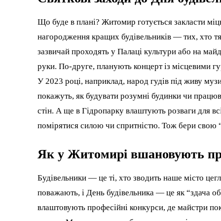
Що буде в плані? Житомир готується закласти міц
нагородження кращих будівельників — тих, хто тяг
зазвичай проходять у Палаці культури або на майд
руки. По-друге, планують концерт із місцевими гурт
У 2023 році, наприклад, народ гудів під живу музи
покажуть, як будувати розумні будинки чи працюв
стін. А ще в Гідропарку влаштують розваги для вс
помірятися силою чи спритністю. Тож бери свою “
Як у Житомирі вшановують пр
Будівельники — це ті, хто зводить наше місто цегл
поважають, і День будівельника — це як “здача об’
влаштовують професійні конкурси, де майстри пок