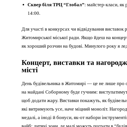
Сквер біля ТРЦ “Глобал”
: майстер-класи, як 
14:00.
Для участі в конкурсах чи відвідування виставок р
Житомирської міської ради. Якщо йдеш на концерт
як хороший розчин на будові. Минулого року я ле
Концерт, виставки та нагородж
місті
День будівельника в Житомирі — це не лише про о
на майдані Соборному буде гучним: виступатимуть м
щоб додати жару. Виставки покажуть, як будівельн
які витримують усе, наче міцний моноліт. Нагор
медалі, а іноді й бонуси, як-от набори інструмент
вайб: дитячі зони, де малі можуть пограти в “буд