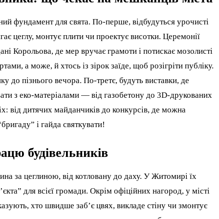
ний фундамент для свята. По-перше, відбудуться урочисті
ає цеглу, монтує плити чи проектує висотки. Церемонії
ані Корольова, де мер вручає грамоти і потискає мозолисті
ами, а може, й хтось із зірок заїде, щоб розігріти публіку.
ку до пізнього вечора. По-третє, будуть виставки, де
ати з еко-матеріалами — від газобетону до 3D-друкованих
іх: від дитячих майданчиків до конкурсів, де можна
бригаду” і гайда святкувати!
ацю будівельників
ина за цеглиною, від котловану до даху. У Житомирі їх
єкта” для всієї громади. Окрім офіційних нагород, у місті
азують, хто швидше заб’є цвях, викладе стіну чи змонтує