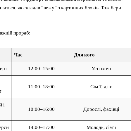
валиться, як складав “вежу” з картонних блоків. Тож бери
авжній прораб:
Час
Для кого
ерт
12:00–15:00
Усі охочі
11:00–18:00
Сім’ї, діти
т
й і
10:00–16:00
Дорослі, фахівці
урси
14:00–17:00
Молодь, сім’ї