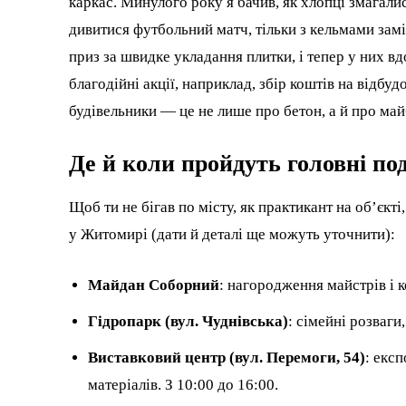
каркас. Минулого року я бачив, як хлопці змагали
дивитися футбольний матч, тільки з кельмами заміс
приз за швидке укладання плитки, і тепер у них в
благодійні акції, наприклад, збір коштів на відбу
будівельники — це не лише про бетон, а й про май
Де й коли пройдуть головні по
Щоб ти не бігав по місту, як практикант на об’єкті
у Житомирі (дати й деталі ще можуть уточнити):
Майдан Соборний
: нагородження майстрів і 
Гідропарк (вул. Чуднівська)
: сімейні розваги
Виставковий центр (вул. Перемоги, 54)
: екс
матеріалів. З 10:00 до 16:00.