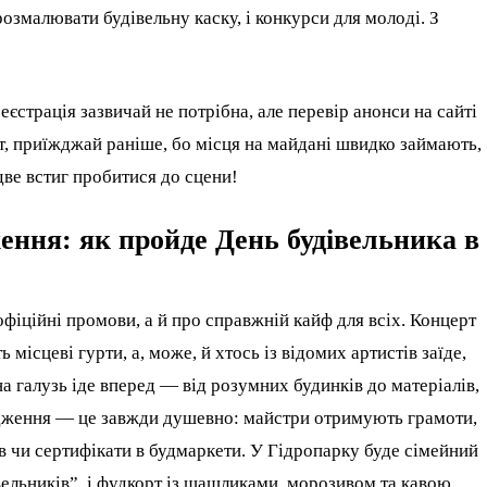
розмалювати будівельну каску, і конкурси для молоді. З
еєстрація зазвичай не потрібна, але перевір анонси на сайті
, приїжджай раніше, бо місця на майдані швидко займають,
две встиг пробитися до сцени!
ення: як пройде День будівельника в
фіційні промови, а й про справжній кайф для всіх. Концерт
ісцеві гурти, а, може, й хтось із відомих артистів заїде,
а галузь іде вперед — від розумних будинків до матеріалів,
одження — це завжди душевно: майстри отримують грамоти,
ів чи сертифікати в будмаркети. У Гідропарку буде сімейний
івельників”, і фудкорт із шашликами, морозивом та кавою.