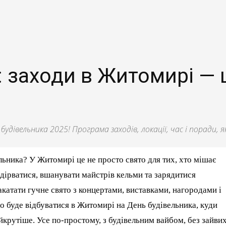
 заходи в Житомирі — 
удівельника 2025! Програма заходів, локації, час і поради,
льника? У Житомирі це не просто свято для тих, хто мішає
відірватися, вшанувати майстрів кельми та зарядитися
акатати гучне свято з концертами, виставками, нагородами і
о буде відбуватися в Житомирі на День будівельника, куди
айкрутіше. Усе по-простому, з будівельним вайбом, без зайви