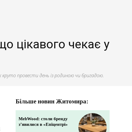
що цікавого чекає у
 як круто провести день із родиною чи бригадою.
Більше новин Житомира:
MebWood: столи бренду
з’явилися в «Епіцентрі»
х