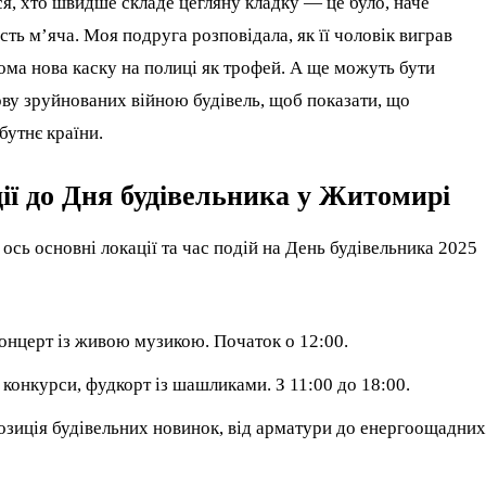
ся, хто швидше складе цегляну кладку — це було, наче
ть м’яча. Моя подруга розповідала, як її чоловік виграв
дома нова каску на полиці як трофей. А ще можуть бути
дову зруйнованих війною будівель, щоб показати, що
бутнє країни.
дії до Дня будівельника у Житомирі
, ось основні локації та час подій на День будівельника 2025
концерт із живою музикою. Початок о 12:00.
, конкурси, фудкорт із шашликами. З 11:00 до 18:00.
позиція будівельних новинок, від арматури до енергоощадних