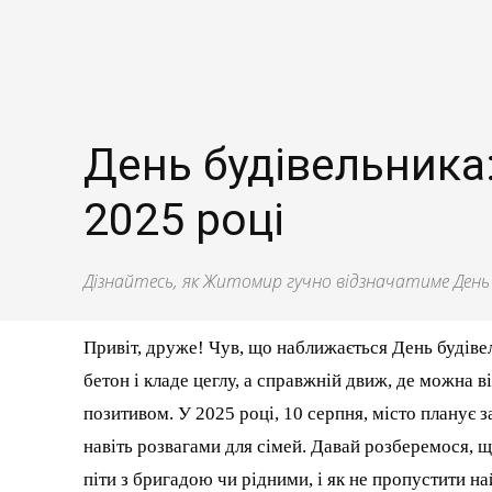
День будівельника:
2025 році
Дізнайтесь, як Житомир гучно відзначатиме День б
Привіт, друже! Чув, що наближається День будіве
бетон і кладе цеглу, а справжній движ, де можна 
позитивом. У 2025 році, 10 серпня, місто планує з
навіть розвагами для сімей. Давай розберемося, щ
піти з бригадою чи рідними, і як не пропустити н