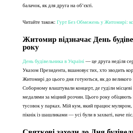
балачок, як для друга на об’єкті.
Читайте також:
Гурт Без Обмежень у Житомирі: к
Житомир відзначає День будів
року
День будівельника в Україні
— це друга неділя сер
Указом Президента, вшановує тих, хто зводить кор
Житомирі до цього дня готуються, як до великог
Соборному влаштували концерт, де гуділи місцеві
медалями за міцний розчин. Цього року обіцяють 
тусовок у парках. Мій кум, який працює муляром, 
пікнік із шашликами — усі були в захваті, наче піс
Святкові заходи до Дня будіве