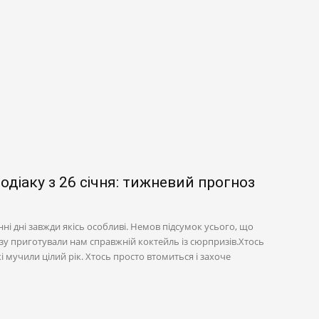
одіаку з 26 січня: тижневий прогноз
танні дні завжди якісь особливі. Немов підсумок усього, що
разу приготували нам справжній коктейль із сюрпризів.Хтось
кі мучили цілий рік. Хтось просто втомиться і захоче