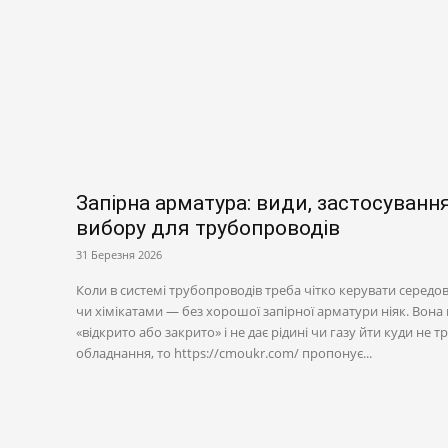
Запірна арматура: види, застосуванн
вибору для трубопроводів
31 Березня 2026
Коли в системі трубопроводів треба чітко керувати серед
чи хімікатами — без хорошої запірної арматури ніяк. Вон
«відкрито або закрито» і не дає рідині чи газу йти куди не 
обладнання, то https://cmoukr.com/ пропонує...