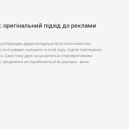
: оригінальний підхід до реклами
мі брендам дедалі складніше бути помітними без
і носії швидко зникають із поля зору, тоді як повсякденні
о. Саме тому друк на шкарпетках став ефективним
ї. Шкарпетки не сприймаються як реклама - вони