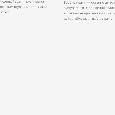
ликдень. Рецепт грузинської
Вербна неділя — останнє свято 
овге вимішування тіста. Паска
відчувається наближення великог
того...
яблуками — ідеальна випічка. Бе
цукор, яблука, олія. Але смак...