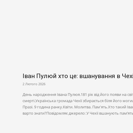
Іван Пулюй хто це: вшанування в Чех
2 Лютого 2026
День народження Івана Пулюя.181 рік від його появи на світ. 
смерті.Українська громада Чехії збирається біля його мог
Празі. 9 година ранку.Квіти. Молитва. Пам'ять.Хто такий І
варто знати?Повідомляє джерело: У Чехії вшанують пам’ять.