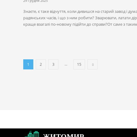
29 Грудня 2025
Знаєте, є таке відчуття, коли дивишся на старий завод і дум
радянських часів, і що з ним робити? Зварювати, латати ді
краще взагалі по-новому підійти до справи?От саме з таки
...
1
2
3
15
ЖИТОМИР