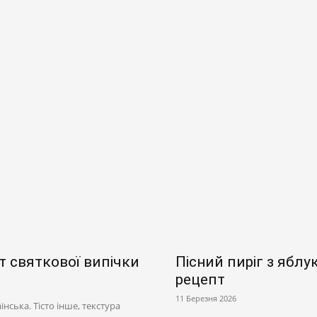
т святкової випічки
Пісний пиріг з ябл
рецепт
11 Березня 2026
їнська. Тісто інше, текстура