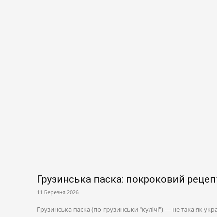
Грузинська паска: покроковий рецеп
11 Березня 2026
Грузинська паска (по-грузинськи "кулічі") — не така як укра