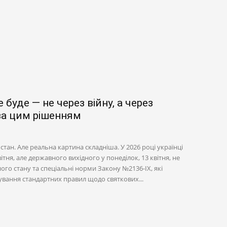
 буде — не через війну, а через
за цим рішенням
тан. Але реальна картина складніша. У 2026 році українці
тня, але державного вихідного у понеділок, 13 квітня, не
го стану та спеціальні норми Закону №2136-IX, які
вання стандартних правил щодо святкових...