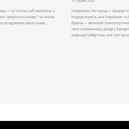
25 Грудня 2025
аєш — от стоїть собі велетень з
Напрямок Ужгород — Краків ста
рки і запускати знову? Чи може
подорожують між Україною та 
ми роздумами зараз живе...
Краків — великий транспортний 
прогнозованому доїзді з Закарп
маршрутуВідстань між Ужгород