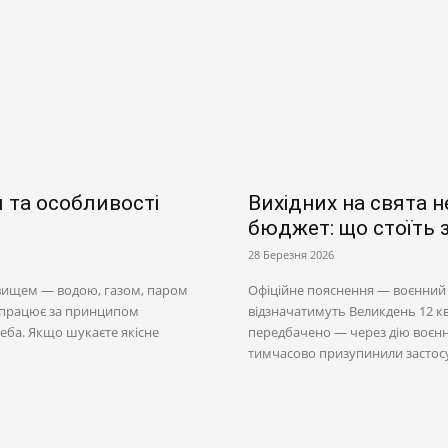
я та особливості
Вихідних на свята не
бюджет: що стоїть 
28 Березня 2026
овищем — водою, газом, паром
Офіційне пояснення — воєнний с
а працює за принципом
відзначатимуть Великдень 12 кві
треба. Якщо шукаєте якісне
передбачено — через дію воєнно
тимчасово призупинили застосу