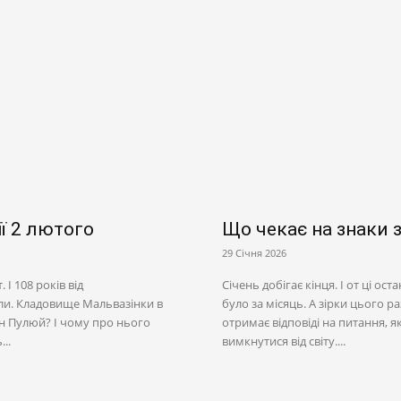
ії 2 лютого
Що чекає на знаки з
29 Січня 2026
І 108 років від
Січень добігає кінця. І от ці ос
или. Кладовище Мальвазінки в
було за місяць. А зірки цього 
ван Пулюй? І чому про нього
отримає відповіді на питання, я
..
вимкнутися від світу....