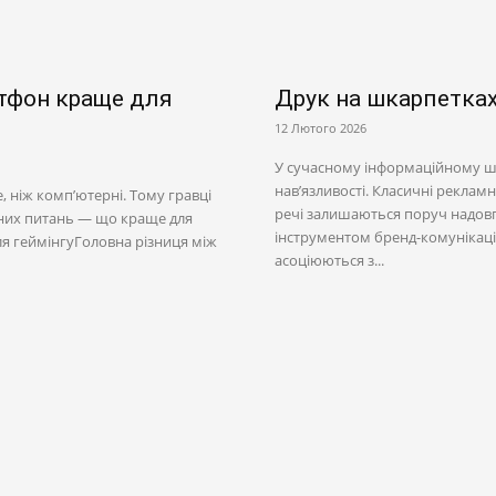
артфон краще для
Друк на шкарпетках
12 Лютого 2026
У сучасному інформаційному шу
нав’язливості. Класичні рекламн
 ніж комп’ютерні. Тому гравці
речі залишаються поруч надовг
рних питань — що краще для
інструментом бренд-комунікаці
 для геймінгуГоловна різниця між
асоціюються з...