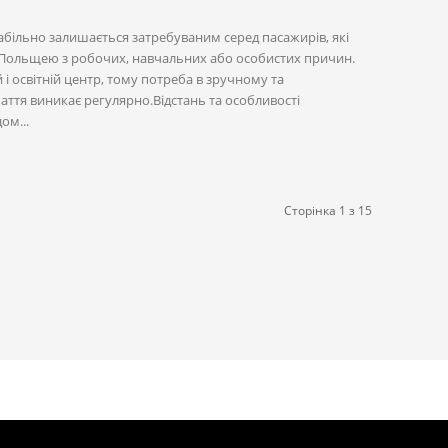
більно залишається затребуваним серед пасажирів, які
Польщею з робочих, навчальних або особистих причин.
і освітній центр, тому потреба в зручному та
аття виникає регулярно.Відстань та особливості
ом...
Сторінка 1 з 15