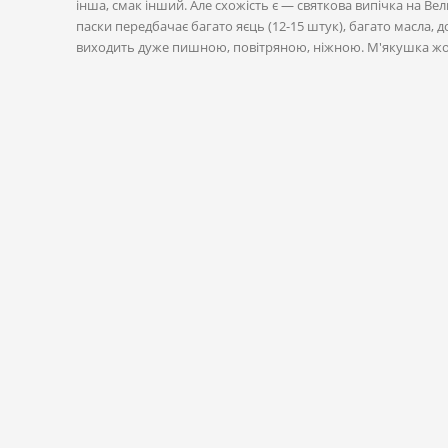
інша, смак інший. Але схожість є — святкова випічка на Ве
паски передбачає багато яєць (12-15 штук), багато масла, д
виходить дуже пишною, повітряною, ніжною. М'якушка жов