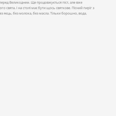
перед Великоднем. Ще продовжується піст, але вже
о свята. І на столі має бути щось святкове. Пісний пиріг з
з яєць, без молока, без масла. Тільки борошно, вода,