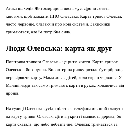
Атака шахедів Житомирщина виснажує. Дрони летять
хвилями, щоб зламати ППО Олевська. Карта тривог Олевськ
часто червоніє, благаючи про нові системи. Захисники
тримаються, але їм потрібна сила.
Люди Олевська: карта як друг
Повітряна тривога Олевськ – це ритм життя. Карта тривог
Олевськ – його душа. Волонтер на ринку роздає бутерброди,
перевіряючи карту. Мама ховає дітей, коли екран червоніє. У
Малині люди так само тримають карти в руках, ховаючись від
дронів.
На вулиці Олевська сусіди діляться телефонами, щоб глянути
на карту тривог Олевськ. Діти в укритті малюють дерева, бо
карта сказала, що небо небезпечне. Олевськ тримається за