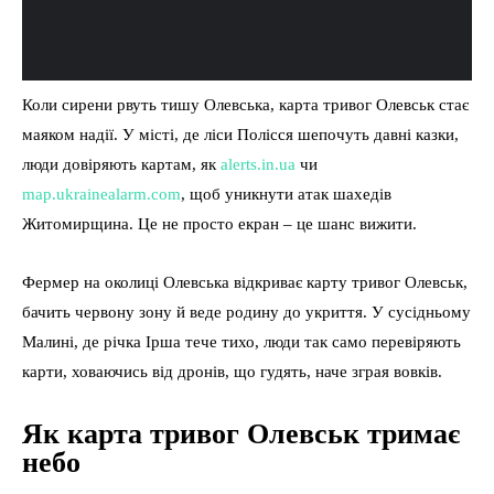
Коли сирени рвуть тишу Олевська, карта тривог Олевськ стає
маяком надії. У місті, де ліси Полісся шепочуть давні казки,
люди довіряють картам, як
alerts.in.ua
чи
map.ukrainealarm.com
, щоб уникнути атак шахедів
Житомирщина. Це не просто екран – це шанс вижити.
Фермер на околиці Олевська відкриває карту тривог Олевськ,
бачить червону зону й веде родину до укриття. У сусідньому
Малині, де річка Ірша тече тихо, люди так само перевіряють
карти, ховаючись від дронів, що гудять, наче зграя вовків.
Як карта тривог Олевськ тримає
небо