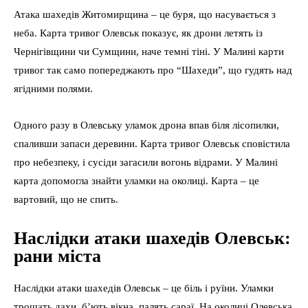
Атака шахедів Житомирщина – це буря, що насувається з
неба. Карта тривог Олевськ показує, як дрони летять із
Чернігівщини чи Сумщини, наче темні тіні. У Малині карти
тривог так само попереджають про “Шахеди”, що гудять над
ягідними полями.
Одного разу в Олевську уламок дрона впав біля лісопилки,
спаливши запаси деревини. Карта тривог Олевськ сповістила
про небезпеку, і сусіди загасили вогонь відрами. У Малині
карта допомогла знайти уламки на околиці. Карта – це
вартовий, що не спить.
Наслідки атаки шахедів Олевськ:
рани міста
Наслідки атаки шахедів Олевськ – це біль і руїни. Уламки
трощать дахи, б’ють вікна, палять сараї. На околиці Олевська