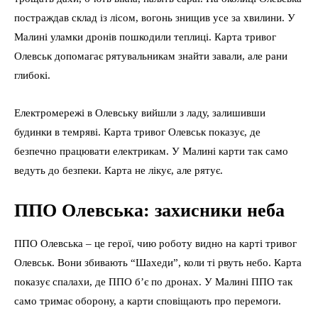
постраждав склад із лісом, вогонь знищив усе за хвилини. У
Малині уламки дронів пошкодили теплиці. Карта тривог
Олевськ допомагає рятувальникам знайти завали, але рани
глибокі.
Електромережі в Олевську вийшли з ладу, залишивши
будинки в темряві. Карта тривог Олевськ показує, де
безпечно працювати електрикам. У Малині карти так само
ведуть до безпеки. Карта не лікує, але рятує.
ППО Олевська: захисники неба
ППО Олевська – це герої, чию роботу видно на карті тривог
Олевськ. Вони збивають “Шахеди”, коли ті рвуть небо. Карта
показує спалахи, де ППО б’є по дронах. У Малині ППО так
само тримає оборону, а карти сповіщають про перемоги.