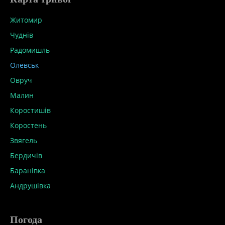
Житомир
Чуднів
Радомишль
Олевськ
Овруч
Малин
Коростишів
Коростень
Звягель
Бердичів
Баранівка
Андрушівка
Погода