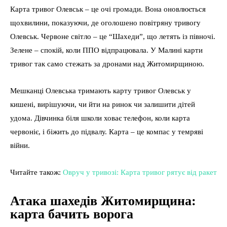
Карта тривог Олевськ – це очі громади. Вона оновлюється
щохвилини, показуючи, де оголошено повітряну тривогу
Олевськ. Червоне світло – це “Шахеди”, що летять із півночі.
Зелене – спокій, коли ППО відпрацювала. У Малині карти
тривог так само стежать за дронами над Житомирщиною.
Мешканці Олевська тримають карту тривог Олевськ у
кишені, вирішуючи, чи йти на ринок чи залишити дітей
удома. Дівчинка біля школи ховає телефон, коли карта
червоніє, і біжить до підвалу. Карта – це компас у темряві
війни.
Читайте також:
Овруч у тривозі: Карта тривог рятує від ракет
Атака шахедів Житомирщина:
карта бачить ворога