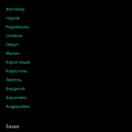
Житомир
Чуднів
Радомишль
Олевськ
Овруч
Малин
Коростишів
Коростень
Звягель
Бердичів
Баранівка
Андрушівка
Інше