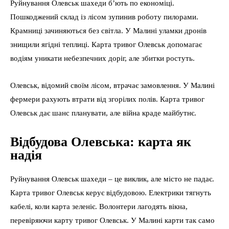
Руйнування Олевськ шахеди б’ють по економіці.
Пошкоджений склад із лісом зупинив роботу пилорами.
Крамниці зачиняються без світла. У Малині уламки дронів
знищили ягідні теплиці. Карта тривог Олевськ допомагає
водіям уникати небезпечних доріг, але збитки ростуть.
Олевськ, відомий своїм лісом, втрачає замовлення. У Малині
фермери рахують втрати від згорілих полів. Карта тривог
Олевськ дає шанс планувати, але війна краде майбутнє.
Відбудова Олевська: карта як
надія
Руйнування Олевськ шахеди – це виклик, але місто не падає.
Карта тривог Олевськ керує відбудовою. Електрики тягнуть
кабелі, коли карта зеленіє. Волонтери лагодять вікна,
перевіряючи карту тривог Олевськ. У Малині карти так само