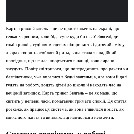
Карта тривог Звягель – це не просто значок на екрані, що
гевкає червоним, коли біда суне куди би не. У Звягелі, де
гомін ринків, гудіння місцевих підприємств і дитячий сміх у
дворах творять особливий ритм, вона стала як надійний
провідник, що не дає шпортатися в паніці, коли сирени
загудуть. Повітряні тривоги, що попереджають про ракети чи
безпілотники, уже вплелися в будні звягельців, але вони й далі
гудять на роботу, водять дітей до школи й находять час на
вечірній затишок. Карта тривог Звягель – це як маяк, що
світить у непевні часи, помагаючи тримати спокій. Ця стаття
розкаже, як працює ця система, як вона з’явилася в місті, як
міняє його життя та як звягельці навчилися з нею жити.