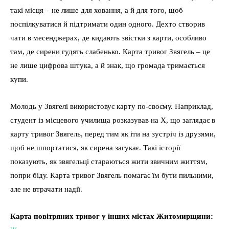
такі місця – не лише для ховання, а й для того, щоб
поспілкуватися й підтримати один одного. Дехто створив
чати в месенджерах, де кидають звістки з карти, особливо
там, де сирени гудять слабенько. Карта тривог Звягель – це
не лише цифрова штука, а й знак, що громада тримається
купи.
Молодь у Звягелі використовує карту по-своєму. Наприклад,
студент із місцевого училища розказував на X, що заглядає в
карту тривог Звягель, перед тим як іти на зустріч із друзями,
щоб не шпортатися, як сирена загукає. Такі історії
показують, як звягельці стараються жити звичним життям,
попри біду. Карта тривог Звягель помагає їм бути пильними,
але не втрачати надії.
Карта повітряних тривог у інших містах Житомирщини: