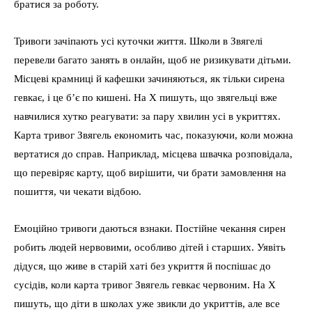
братися за роботу.
Тривоги зачіпають усі куточки життя. Школи в Звягелі
перевели багато занять в онлайн, щоб не ризикувати дітьми.
Місцеві крамниці й кафешки зачиняються, як тільки сирена
гевкає, і це б’є по кишені. На X пишуть, що звягельці вже
навчилися хутко реагувати: за пару хвилин усі в укриттях.
Карта тривог Звягель економить час, показуючи, коли можна
вертатися до справ. Наприклад, місцева швачка розповідала,
що перевіряє карту, щоб вирішити, чи брати замовлення на
пошиття, чи чекати відбою.
Емоційно тривоги даються взнаки. Постійне чекання сирен
робить людей нервовими, особливо дітей і старших. Уявіть
дідуся, що живе в старій хаті без укриття й поспішає до
сусідів, коли карта тривог Звягель гевкає червоним. На X
пишуть, що діти в школах уже звикли до укриттів, але все