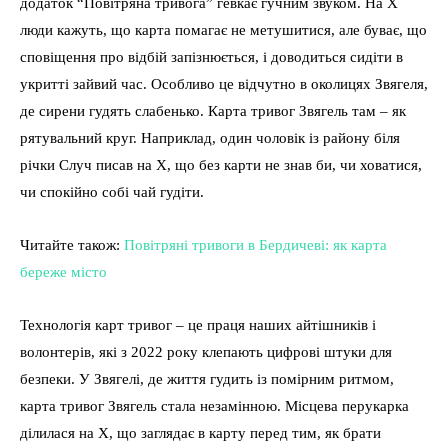
додаток “Повітряна тривога” гевкає гучним звуком. На X
люди кажуть, що карта помагає не метушитися, але буває, що
сповіщення про відбій запізнюється, і доводиться сидіти в
укритті зайвий час. Особливо це відчутно в околицях Звягеля,
де сирени гудять слабенько. Карта тривог Звягель там – як
рятувальний круг. Наприклад, один чоловік із району біля
річки Случ писав на X, що без карти не знав би, чи ховатися,
чи спокійно собі чай гудіти.
Читайте також:
Повітряні тривоги в Бердичеві: як карта
береже місто
Технологія карт тривог – це праця наших айтішників і
волонтерів, які з 2022 року клепають цифрові штуки для
безпеки. У Звягелі, де життя гудить із помірним ритмом,
карта тривог Звягель стала незамінною. Місцева перукарка
ділилася на X, що заглядає в карту перед тим, як брати