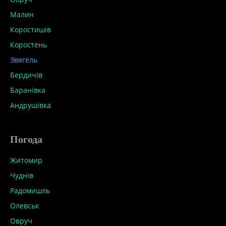
Малин
Коростишів
Коростень
Звягель
Бердичів
Баранівка
Андрушівка
Погода
Житомир
Чуднів
Радомишль
Олевськ
Овруч