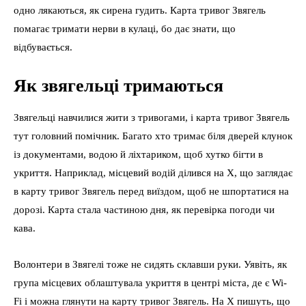
одно лякаються, як сирена гудить. Карта тривог Звягель
помагає тримати нерви в кулаці, бо дає знати, що
відбувається.
Як звягельці тримаються
Звягельці навчилися жити з тривогами, і карта тривог Звягель
тут головний помічник. Багато хто тримає біля дверей клунок
із документами, водою й ліхтариком, щоб хутко бігти в
укриття. Наприклад, місцевий водій ділився на X, що заглядає
в карту тривог Звягель перед виїздом, щоб не шпортатися на
дорозі. Карта стала частиною дня, як перевірка погоди чи
кава.
Волонтери в Звягелі тоже не сидять склавши руки. Уявіть, як
група місцевих облаштувала укриття в центрі міста, де є Wi-
Fi і можна глянути на карту тривог Звягель. На X пишуть, що