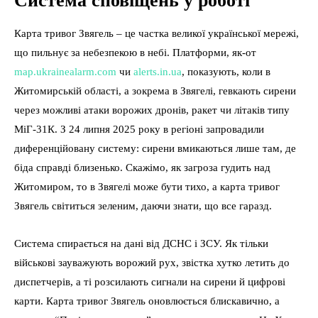
Система сповіщень у роботі
Карта тривог Звягель – це частка великої української мережі,
що пильнує за небезпекою в небі. Платформи, як-от
map.ukrainealarm.com
чи
alerts.in.ua
, показують, коли в
Житомирській області, а зокрема в Звягелі, гевкають сирени
через можливі атаки ворожих дронів, ракет чи літаків типу
МіГ-31К. З 24 липня 2025 року в регіоні запровадили
диференційовану систему: сирени вмикаються лише там, де
біда справді близенько. Скажімо, як загроза гудить над
Житомиром, то в Звягелі може бути тихо, а карта тривог
Звягель світиться зеленим, даючи знати, що все гаразд.
Система спирається на дані від ДСНС і ЗСУ. Як тільки
військові зауважують ворожий рух, звістка хутко летить до
диспетчерів, а ті розсилають сигнали на сирени й цифрові
карти. Карта тривог Звягель оновлюється блискавично, а