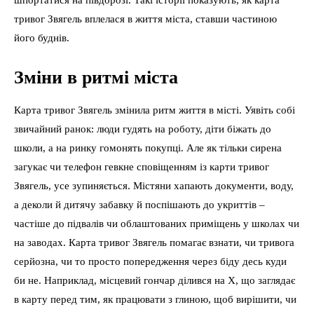
шпортатися на півдорозі. Такі історії показують, як карта
тривог Звягель вплелася в життя міста, ставши частиною
його буднів.
Зміни в ритмі міста
Карта тривог Звягель змінила ритм життя в місті. Уявіть собі
звичайний ранок: люди гудять на роботу, діти біжать до
школи, а на ринку гомонять покупці. Але як тільки сирена
загукає чи телефон гевкне сповіщенням із карти тривог
Звягель, усе зупиняється. Містяни хапають документи, воду,
а деколи й дитячу забавку й поспішають до укриттів –
частіше до підвалів чи облаштованих приміщень у школах чи
на заводах. Карта тривог Звягель помагає взнати, чи тривога
серйозна, чи то просто попередження через біду десь куди
би не. Наприклад, місцевий гончар ділився на X, що заглядає
в карту перед тим, як працювати з глиною, щоб вирішити, чи