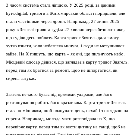
З часом система стала ліпшою. У 2025 році, за даними
kyiv.digital, тривоги в Житомирській області порідшали, але
стали частішими через дрони. Наприклад, 27 липня 2025
року в Звягелі тривога гуділа 27 хвилин через безпілотники,
що гуділи десь поблизу. Карта тривог Звягель дала змогу
хутко взнати, коли небезпека минула, і люди не метушилися
зайве. На X пишуть, що карта – як очі, що пильнують небо.
Місцевий слюсар ділився, що заглядає в карту тривог Звягель,
перед тим як братися за ремонт, щоб не шпортатися, як
сирена загукає.
Звягель нечасто буває під прямими ударами, але його
розташування робить його вразливим. Карта тривог Звягель
стала помічником, щоб планувати день, нехай і з оглядкою на
сирени. Наприклад, молода мати розповідала на X, що
перевіряє карту, перед тим як вести дитину на танці, щоб не