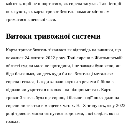
клієнтів, щоб не шпортатися, як сирена загукає. Такі історії
показують, як карта тривог Звягель помагає містянам
триматися в непевні часи.
Витоки тривожної системи
Карта тривог Звягель з’явилася як відповідь на виклики, що
почалися 24 лютого 2022 року. Тоді сирени в Житомирській
області гуділи мало не щогодини, і не завжди було ясно, чи
біда близенько, чи десь куди би не. Звягельці металися:
сирена гевкала, і люди хапали клунки з речами й бігли в
підвали чи укриття в школах і на підприємствах. Карта
тривог Звягель була ще сирою, і більше надії покладали на
сирени чи звістки в місцевих чатах. На X згадують, як у 2022
році тривоги могли тягнутися годинами, і всі сиділи, як на
голках.