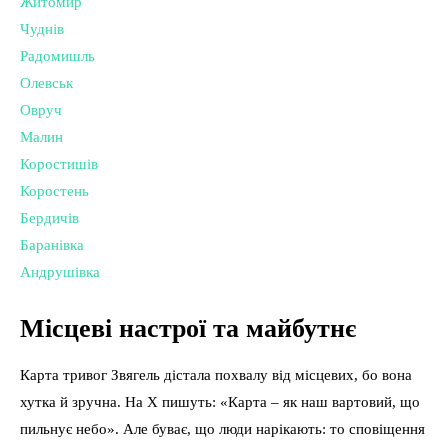
Житомир
Чуднів
Радомишль
Олевськ
Овруч
Малин
Коростишів
Коростень
Бердичів
Баранівка
Андрушівка
Місцеві настрої та майбутнє
Карта тривог Звягель дістала похвалу від місцевих, бо вона
хутка й зручна. На X пишуть: «Карта – як наш вартовий, що
пильнує небо». Але буває, що люди нарікають: то сповіщення