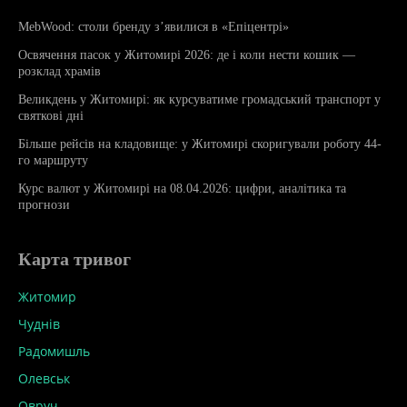
MebWood: столи бренду з’явилися в «Епіцентрі»
Освячення пасок у Житомирі 2026: де і коли нести кошик —
розклад храмів
Великдень у Житомирі: як курсуватиме громадський транспорт у
святкові дні
Більше рейсів на кладовище: у Житомирі скоригували роботу 44-
го маршруту
Курс валют у Житомирі на 08.04.2026: цифри, аналітика та
прогнози
Карта тривог
Житомир
Чуднів
Радомишль
Олевськ
Овруч