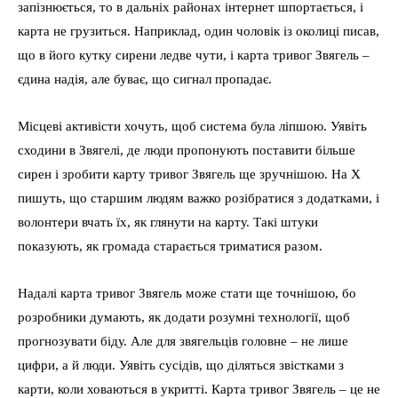
запізнюється, то в дальніх районах інтернет шпортається, і
карта не грузиться. Наприклад, один чоловік із околиці писав,
що в його кутку сирени ледве чути, і карта тривог Звягель –
єдина надія, але буває, що сигнал пропадає.
Місцеві активісти хочуть, щоб система була ліпшою. Уявіть
сходини в Звягелі, де люди пропонують поставити більше
сирен і зробити карту тривог Звягель ще зручнішою. На X
пишуть, що старшим людям важко розібратися з додатками, і
волонтери вчать їх, як глянути на карту. Такі штуки
показують, як громада старається триматися разом.
Надалі карта тривог Звягель може стати ще точнішою, бо
розробники думають, як додати розумні технології, щоб
прогнозувати біду. Але для звягельців головне – не лише
цифри, а й люди. Уявіть сусідів, що діляться звістками з
карти, коли ховаються в укритті. Карта тривог Звягель – це не