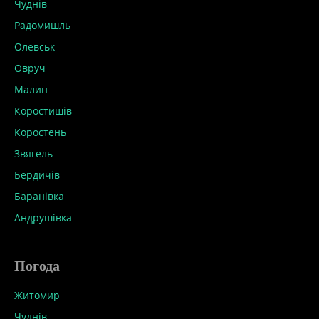
Чуднів
Радомишль
Олевськ
Овруч
Малин
Коростишів
Коростень
Звягель
Бердичів
Баранівка
Андрушівка
Погода
Житомир
Чуднів