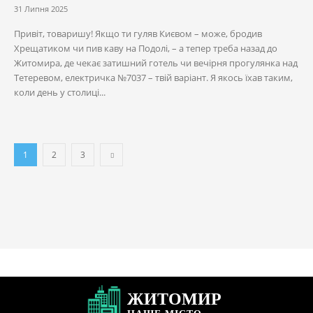
31 Липня 2025
Привіт, товаришу! Якщо ти гуляв Києвом – може, бродив
Хрещатиком чи пив каву на Подолі, – а тепер треба назад до
Житомира, де чекає затишний готель чи вечірня прогулянка над
Тетеревом, електричка №7037 – твій варіант. Я якось їхав таким,
коли день у столиці...
1
2
3
ЖИТОМИР