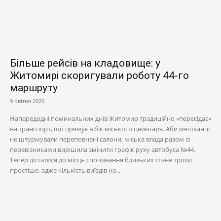
Більше рейсів на кладовище: у
Житомирі скоригували роботу 44-го
маршруту
9 Квітня 2026
Напередодні поминальних днів Житомир традиційно «пересідає»
на транспорт, що прямує в бік міського цвинтаря. Аби мешканці
не штурмували переповнені салони, міська влада разом із
перевізниками вирішила змінити графік руху автобуса №44.
Тепер дістатися до місць спочивання близьких стане трохи
простіше, адже кількість виїздів на...