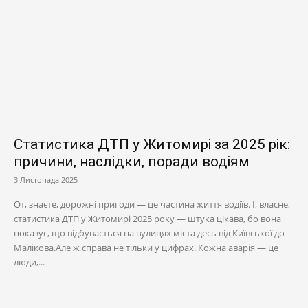
Статистика ДТП у Житомирі за 2025 рік:
причини, наслідки, поради водіям
3 Листопада 2025
От, знаєте, дорожні пригоди — це частина життя водіїв. І, власне,
статистика ДТП у Житомирі 2025 року — штука цікава, бо вона
показує, що відбувається на вулицях міста десь від Київської до
Малікова.Але ж справа не тільки у цифрах. Кожна аварія — це
люди,...