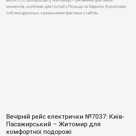
вночі. СТО цілодобово у Житомирі – рятівники для таких
моментів, особливо для гостей з Польщі чи Європи. Я розповім
тобі все дружньо, з реальними фактами з сайтів...
Вечірній рейс електрички №7037: Київ-
Пасажирський – Житомир для
комфортної подорожі