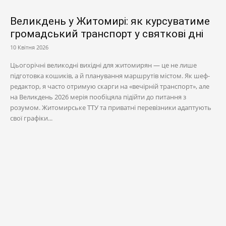
Великдень у Житомирі: як курсуватиме
громадський транспорт у святкові дні
10 Квітня 2026
Цьогорічні великодні вихідні для житомирян — це не лише
підготовка кошиків, а й планування маршрутів містом. Як шеф-
редактор, я часто отримую скарги на «вечірній транспорт», але
на Великдень 2026 мерія пообіцяла підійти до питання з
розумом. Житомирське ТТУ та приватні перевізники адаптують
свої графіки...