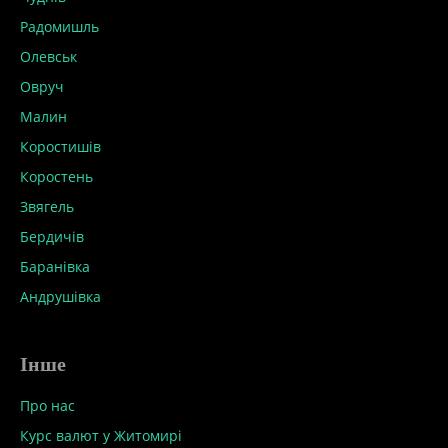
Радомишль
Олевськ
Овруч
Малин
Коростишів
Коростень
Звягель
Бердичів
Баранівка
Андрушівка
Інше
Про нас
Курс валют у Житомирі