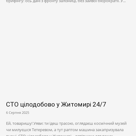
брифінгу: ось дані з фронту залізниці, без зайвої бюрократії. У...
СТО цілодобово у Житомирі 24/7
6 Серпня 2025
Ей, товаришу! Уяви: ти їдеш трасою, оглядаєш космічний музей
чи милуєшся Тетеревом, а тут раптом машина закапризувала