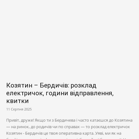
Козятин – Бердичів: розклад
електричок, години відправлення,
квитки
11 Серпня 2025
Привіт, друже! Якщо ти з Бердичева і часто катаєшся до Козятина
— на ринок, до родичів чи по справах — то розклад електричок
Козятин - Бердичів це твоя оперативна карта. Уяві, ми як на