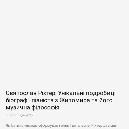
Святослав Ріхтер: Унікальні подробиці
біографії піаніста з Житомира та його
музична філософія
5 Листопада 2025
Як батько-німець сформував генія. І де, власне, Ріхтер дав свій