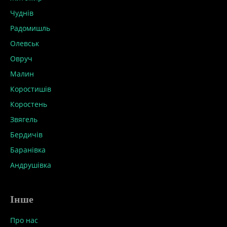
Чуднів
Радомишль
Олевськ
Овруч
Малин
Коростишів
Коростень
Звягель
Бердичів
Баранівка
Андрушівка
Інше
Про нас