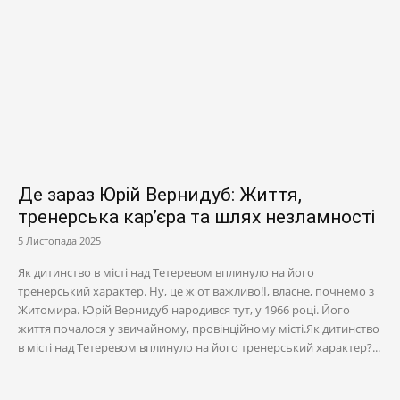
Де зараз Юрій Вернидуб: Життя,
тренерська кар’єра та шлях незламності
5 Листопада 2025
Як дитинство в місті над Тетеревом вплинуло на його
тренерський характер. Ну, це ж от важливо!І, власне, почнемо з
Житомира. Юрій Вернидуб народився тут, у 1966 році. Його
життя почалося у звичайному, провінційному місті.Як дитинство
в місті над Тетеревом вплинуло на його тренерський характер?...