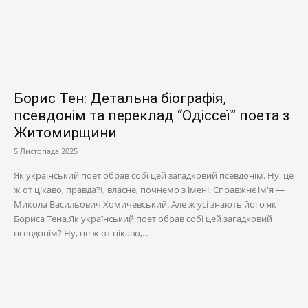
Борис Тен: Детальна біографія,
псевдонім та переклад “Одіссеї” поета з
Житомирщини
5 Листопада 2025
Як український поет обрав собі цей загадковий псевдонім. Ну, це
ж от цікаво, правда?І, власне, почнемо з імені. Справжнє ім'я —
Микола Васильович Хомичевський. Але ж усі знають його як
Бориса Тена.Як український поет обрав собі цей загадковий
псевдонім? Ну, це ж от цікаво,...