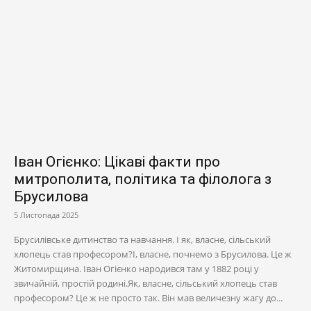
Іван Огієнко: Цікаві факти про
митрополита, політика та філолога з
Брусилова
5 Листопада 2025
Брусилівське дитинство та навчання. І як, власне, сільський
хлопець став професором?І, власне, почнемо з Брусилова. Це ж
Житомирщина. Іван Огієнко народився там у 1882 році у
звичайній, простій родині.Як, власне, сільський хлопець став
професором? Це ж не просто так. Він мав величезну жагу до...