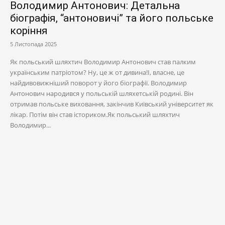
Володимир Антонович: Детальна
біографія, “антоновичі” та його польське
коріння
5 Листопада 2025
Як польський шляхтич Володимир Антонович став палким
українським патріотом? Ну, це ж от дивина!І, власне, це
найдивовижніший поворот у його біографії. Володимир
Антонович народився у польській шляхетській родині. Він
отримав польське виховання, закінчив Київський університет як
лікар. Потім він став істориком.Як польський шляхтич
Володимир...