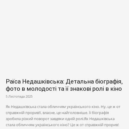
Раїса Недашківська: Детальна біографія,
фото в молодості та її знакові ролі в кіно
5 Листопада 2025
Як Недашківська стала обличчям українського кіно. Ну, це ж от
справжній прорив!І, власне, це найголовніше. Її біографія
зробила різкий поворот завдяки одній ролі.Як Недашківська
стала обличчям українського кіно? Це ж от справжній прорив!