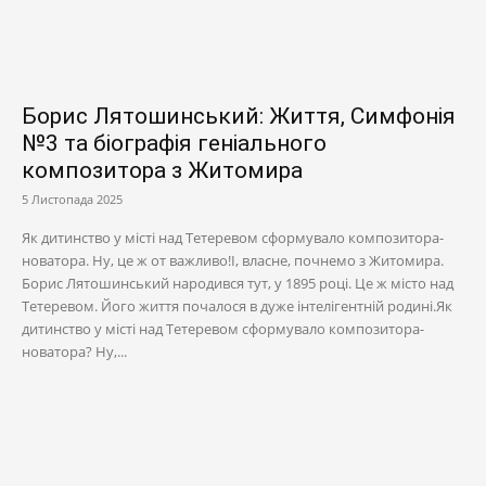
Борис Лятошинський: Життя, Симфонія
№3 та біографія геніального
композитора з Житомира
5 Листопада 2025
Як дитинство у місті над Тетеревом сформувало композитора-
новатора. Ну, це ж от важливо!І, власне, почнемо з Житомира.
Борис Лятошинський народився тут, у 1895 році. Це ж місто над
Тетеревом. Його життя почалося в дуже інтелігентній родині.Як
дитинство у місті над Тетеревом сформувало композитора-
новатора? Ну,...