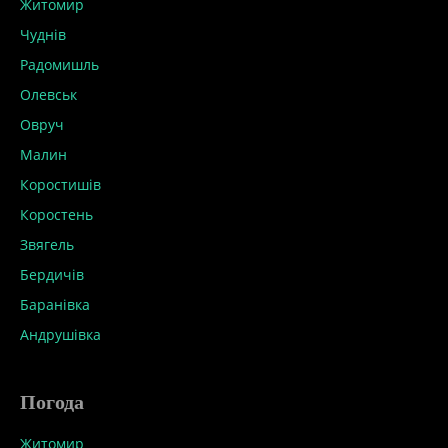
Житомир
Чуднів
Радомишль
Олевськ
Овруч
Малин
Коростишів
Коростень
Звягель
Бердичів
Баранівка
Андрушівка
Погода
Житомир