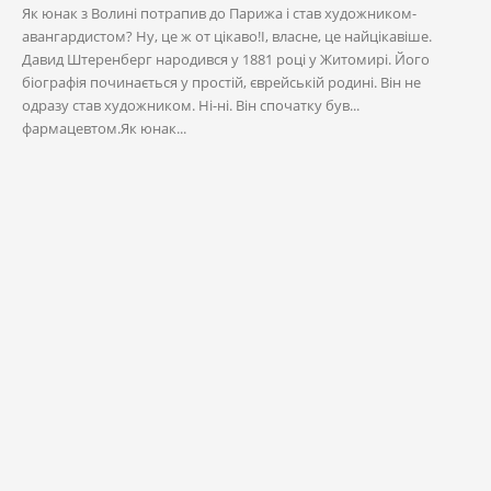
Як юнак з Волині потрапив до Парижа і став художником-
авангардистом? Ну, це ж от цікаво!І, власне, це найцікавіше.
Давид Штеренберг народився у 1881 році у Житомирі. Його
біографія починається у простій, єврейській родині. Він не
одразу став художником. Ні-ні. Він спочатку був...
фармацевтом.Як юнак...