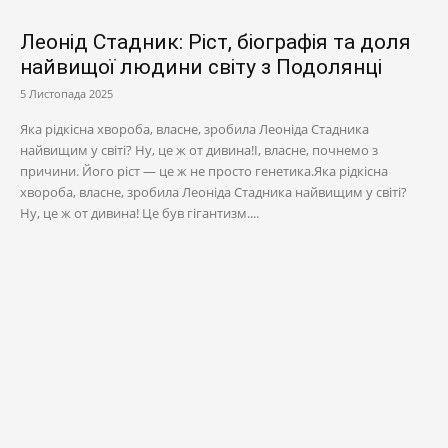
Леонід Стадник: Ріст, біографія та доля
найвищої людини світу з Подолянці
5 Листопада 2025
Яка рідкісна хвороба, власне, зробила Леоніда Стадника
найвищим у світі? Ну, це ж от дивина!І, власне, почнемо з
причини. Його ріст — це ж не просто генетика.Яка рідкісна
хвороба, власне, зробила Леоніда Стадника найвищим у світі?
Ну, це ж от дивина! Це був гігантизм....