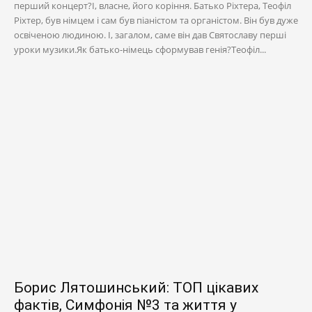
перший концерт?І, власне, його коріння. Батько Ріхтера, Теофіл
Ріхтер, був німцем і сам був піаністом та органістом. Він був дуже
освіченою людиною. І, загалом, саме він дав Святославу перші
уроки музики.Як батько-німець сформував генія?Теофіл...
Борис Лятошинський: ТОП цікавих
фактів, Симфонія №3 та життя у