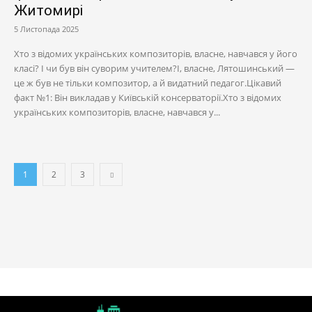
Житомирі
5 Листопада 2025
Хто з відомих українських композиторів, власне, навчався у його
класі? І чи був він суворим учителем?І, власне, Лятошинський —
це ж був не тільки композитор, а й видатний педагог.Цікавий
факт №1: Він викладав у Київській консерваторії.Хто з відомих
українських композиторів, власне, навчався у...
1
2
3