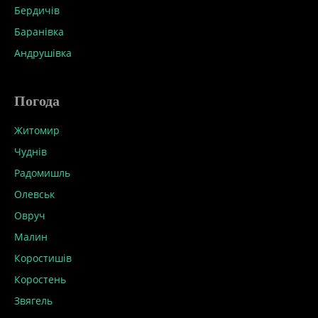
Бердичів
Баранівка
Андрушівка
Погода
Житомир
Чуднів
Радомишль
Олевськ
Овруч
Малин
Коростишів
Коростень
Звягель