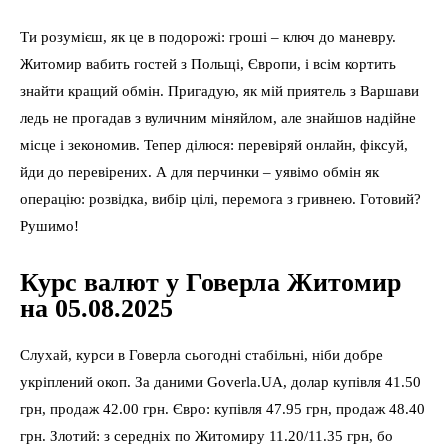
Ти розумієш, як це в подорожі: гроші – ключ до маневру.
Житомир вабить гостей з Польщі, Європи, і всім кортить
знайти кращий обмін. Пригадую, як мій приятель з Варшави
ледь не прогадав з вуличним міняйлом, але знайшов надійне
місце і зекономив. Тепер ділюся: перевіряй онлайн, фіксуй,
йди до перевірених. А для перчинки – уявімо обмін як
операцію: розвідка, вибір цілі, перемога з гривнею. Готовий?
Рушимо!
Курс валют у Говерла Житомир
на 05.08.2025
Слухай, курси в Говерла сьогодні стабільні, ніби добре
укріплений окоп. За даними Goverla.UA, долар купівля 41.50
грн, продаж 42.00 грн. Євро: купівля 47.95 грн, продаж 48.40
грн. Злотий: з середніх по Житомиру 11.20/11.35 грн, бо