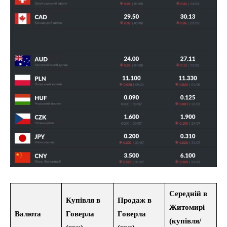
Середній в
Купівля в
Продаж в
Житомирі
Валюта
Говерла
Говерла
(купівля/