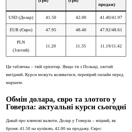
(грн)
(грн)
продаж)
USD (Долар)
41.50
42.00
41.40/41.97
EUR (Євро)
47.95
48.40
47.92/48.61
PLN
11.20
11.35
11.19/11.42
(Злотий)
Ця табличка – твій орієнтир. Якщо ти з Польщі, злотий
вигідний. Курси можуть коливатися, перевіряй онлайн перед
маршем.
Обмін долара, євро та злотого у
Говерла: актуальні курси сьогодні
Давай про ключові валюти. Долар у Говерла – міцний, як
броня: 41.50 на купівлю, 42.00 на продажу. Євро: