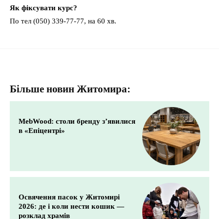
Як фіксувати курс?
По тел (050) 339-77-77, на 60 хв.
Більше новин Житомира:
MebWood: столи бренду з’явилися
в «Епіцентрі»
Освячення пасок у Житомирі
2026: де і коли нести кошик —
розклад храмів