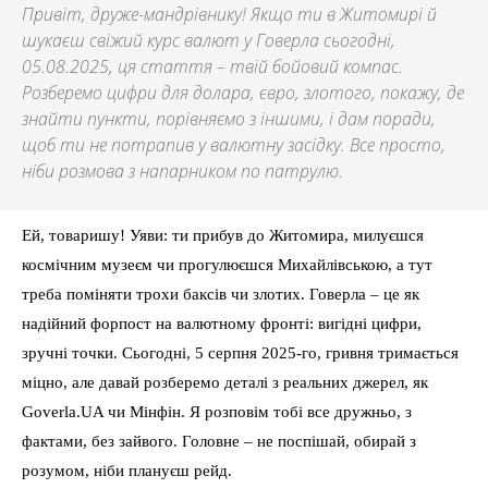
Привіт, друже-мандрівнику! Якщо ти в Житомирі й
шукаєш свіжий курс валют у Говерла сьогодні,
05.08.2025, ця стаття – твій бойовий компас.
Розберемо цифри для долара, євро, злотого, покажу, де
знайти пункти, порівняємо з іншими, і дам поради,
щоб ти не потрапив у валютну засідку. Все просто,
ніби розмова з напарником по патрулю.
Ей, товаришу! Уяви: ти прибув до Житомира, милуєшся
космічним музеєм чи прогулюєшся Михайлівською, а тут
треба поміняти трохи баксів чи злотих. Говерла – це як
надійний форпост на валютному фронті: вигідні цифри,
зручні точки. Сьогодні, 5 серпня 2025-го, гривня тримається
міцно, але давай розберемо деталі з реальних джерел, як
Goverla.UA чи Мінфін. Я розповім тобі все дружньо, з
фактами, без зайвого. Головне – не поспішай, обирай з
розумом, ніби плануєш рейд.