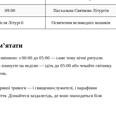
09:00
Пасхальна Святкова Літургія
ісля Літургії
Освячення великодніх кошиків
ам’ятати
змінною: з 00:00 до 05:00 — саме тому нічні ритуали
 плануєте на неділю — ідіть до 05:00 або чекайте світанку.
ень.
ряної тривоги — і священнослужителі, і парафіяни
тя. Дізнайтеся заздалегідь, де воно знаходиться біля