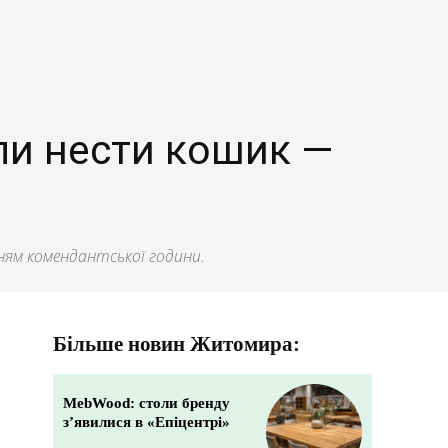
оли нести кошик —
нням комендантської години.
Більше новин Житомира:
MebWood: столи бренду
з’явилися в «Епіцентрі»