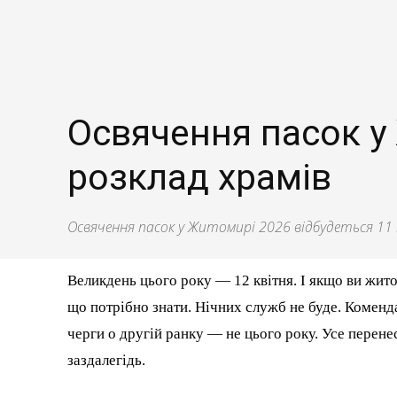
Освячення пасок у 
розклад храмів
Освячення пасок у Житомирі 2026 відбудеться 11 
Великдень цього року — 12 квітня. І якщо ви жито
що потрібно знати. Нічних служб не буде. Коменда
черги о другій ранку — не цього року. Усе перене
заздалегідь.