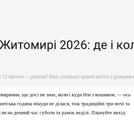
Житомирі 2026: де і к
і 12 квітня — розклад двох головних храмів міста з урахува
мирянин, що досі не знає, коли і куди йти з кошиком, — ось
нтська година нікуди не ділася, тож традиційні три ночі та
сли на денний час суботи та ранок неділі. Плануйте вихід