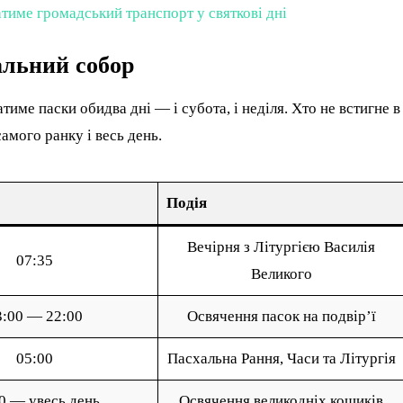
тиме громадський транспорт у святкові дні
льний собор
ме паски обидва дні — і субота, і неділя. Хто не встигне в
амого ранку і весь день.
Подія
Вечірня з Літургією Василія
07:35
Великого
3:00 — 22:00
Освячення пасок на подвір’ї
05:00
Пасхальна Рання, Часи та Літургія
0 — увесь день
Освячення великодніх кошиків