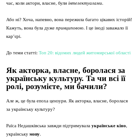
час, коли актори, власне, були
інтелектуалами
.
Або ні? Хоча, напевно, вона пережила багато цікавих історій!
Кажуть, вона була дуже
принциповою
. І це іноді заважало її
кар’єрі.
До теми статті:
Топ 20: відомих людей житомирської області
Як акторка, власне, боролася за
українську культуру. Та чи всі її
ролі, розумієте, ми бачили?
Але ж, це була епоха цензури. Як акторка, власне, боролася
за українську культуру?
Раїса Недашківська завжди підтримувала
українське кіно
,
українську
мову
.