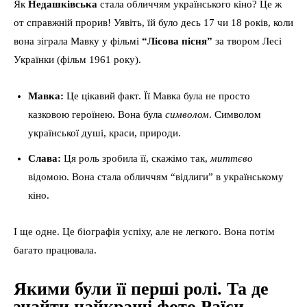
Як
Недашківська
стала обличчям українського кіно? Це ж
от справжній прорив! Уявіть, їй було десь 17 чи 18 років, коли
вона зіграла Мавку у фільмі
“Лісова пісня”
за твором Лесі
Українки (фільм 1961 року).
Мавка:
Це цікавий факт. Її Мавка була не просто
казковою героїнею. Вона була
символом
. Символом
української душі, краси, природи.
Слава:
Ця роль зробила її, скажімо так,
миттєво
відомою. Вона стала обличчям “відлиги” в українському
кіно.
І ще одне. Це біографія успіху, але не легкого. Вона потім
багато працювала.
Якими були її перші ролі. Та де
знайти найкращі фото Раїси