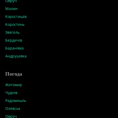
Овруч
Малин
Коростишів
Коростень
Звягель
Бердичів
Баранівка
Андрушівка
Погода
Житомир
Чуднів
Радомишль
Олевськ
Овруч