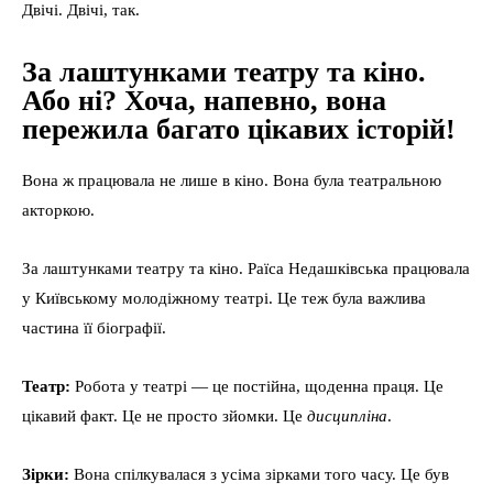
Двічі. Двічі, так.
За лаштунками театру та кіно.
Або ні? Хоча, напевно, вона
пережила багато цікавих історій!
Вона ж працювала не лише в кіно. Вона була театральною
акторкою.
За лаштунками театру та кіно. Раїса Недашківська працювала
у Київському молодіжному театрі. Це теж була важлива
частина її біографії.
Театр:
Робота у театрі — це постійна, щоденна праця. Це
цікавий факт. Це не просто зйомки. Це
дисципліна
.
Зірки:
Вона спілкувалася з усіма зірками того часу. Це був