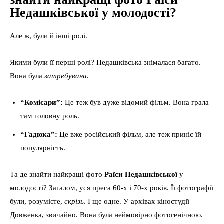
Недашківської у молодості?
Але ж, були й інші ролі.
Якими були її перші ролі? Недашківська знімалася багато.
Вона була
затребувана
.
“Комісари”:
Це теж був дуже відомий фільм. Вона грала
там головну роль.
“Гадюка”:
Це вже російський фільм, але теж приніс їй
популярність.
Та де знайти найкращі фото
Раїси Недашківської
у
молодості? Загалом, уся преса 60-х і 70-х років. Її фотографії
були, розумієте,
скрізь
. І ще одне. У архівах кіностудії
Довженка, звичайно. Вона була неймовірно фотогенічною.