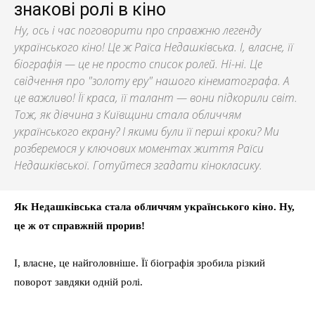
знакові ролі в кіно
Ну, ось і час поговорити про справжню легенду
українського кіно! Це ж Раїса Недашківська. І, власне, її
біографія — це не просто список ролей. Ні-ні. Це
свідчення про "золоту еру" нашого кінематографа. А
це важливо! Її краса, її талант — вони підкорили світ.
Тож, як дівчина з Київщини стала обличчям
українського екрану? І якими були її перші кроки? Ми
розберемося у ключових моментах життя Раїси
Недашківської. Готуйтеся згадати кінокласику.
Як Недашківська стала обличчям українського кіно. Ну,
це ж от справжній прорив!
І, власне, це найголовніше. Її біографія зробила різкий
поворот завдяки одній ролі.