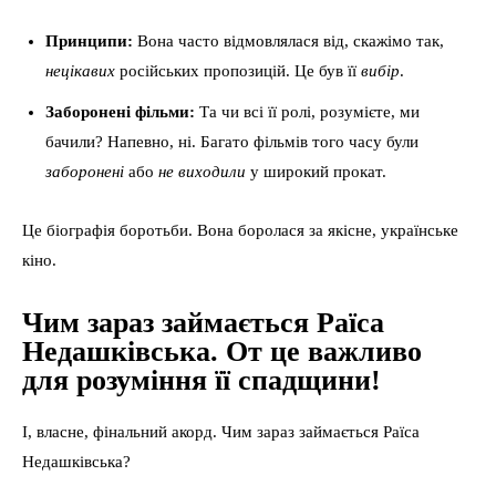
Принципи:
Вона часто відмовлялася від, скажімо так,
нецікавих
російських пропозицій. Це був її
вибір
.
Заборонені фільми:
Та чи всі її ролі, розумієте, ми
бачили? Напевно, ні. Багато фільмів того часу були
заборонені
або
не виходили
у широкий прокат.
Це біографія боротьби. Вона боролася за якісне, українське
кіно.
Чим зараз займається Раїса
Недашківська. От це важливо
для розуміння її спадщини!
І, власне, фінальний акорд. Чим зараз займається Раїса
Недашківська?