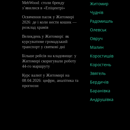
MebWood: столи бренду
Житомир
з’явилися в «Епіцентрі»
Чуднів
Освячення пасок у Житомирі
Радомишль
2026: де і коли нести кошик —
розклад храмів
Олевськ
Великдень у Житомирі: як
Овруч
курсуватиме громадський
Малин
транспорт у святкові дні
Коростишів
Більше рейсів на кладовище: у
Житомирі скоригували роботу
Коростень
44-го маршруту
Звягель
Курс валют у Житомирі на
08.04.2026: цифри, аналітика та
Бердичів
прогнози
Баранівка
Андрушівка