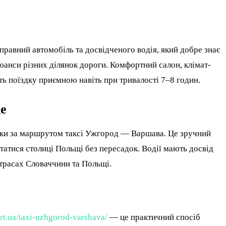
справний автомобіль та досвідченого водія, який добре знає
юанси різних ділянок дороги. Комфортний салон, клімат-
ь поїздку приємною навіть при тривалості 7–8 годин.
ne
дки за маршрутом таксі Ужгород — Варшава. Це зручний
статися столиці Польщі без пересадок. Водії мають досвід
трасах Словаччини та Польщі.
net.ua/taxi-uzhgorod-varshava/
— це практичний спосіб