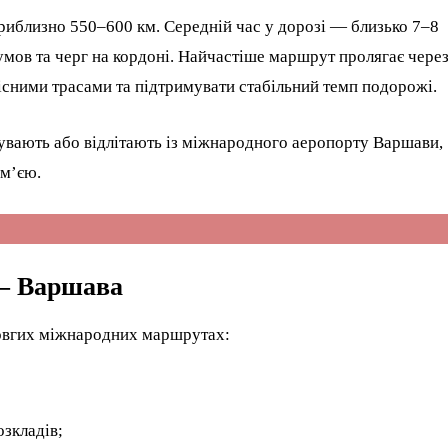
иблизно 550–600 км. Середній час у дорозі — близько 7–8
умов та черг на кордоні. Найчастіше маршрут пролягає чере
існими трасами та підтримувати стабільний темп подорожі.
увають або відлітають із міжнародного аеропорту Варшави,
ім’єю.
— Варшава
 довгих міжнародних маршрутах:
озкладів;