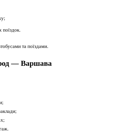
жу;
х поїздок.
втобусами та поїздами.
род — Варшава
и;
заклади;
ах;
гаж.