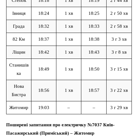
Степок
18:18
1 хв
18:19
2 г 44 хв
Івниця
18:24
1 хв
18:25
2 г 50 хв
Града
18:32
1 хв
18:33
2 г 58 хв
82 Км
18:37
1 хв
18:38
3 г 3 хв
Ліщин
18:42
1 хв
18:43
3 г 8 хв
Станишів
18:49
1 хв
18:50
3 г 15 хв
ка
Нова
18:56
1 хв
18:57
3 г 22 хв
Бистра
Житомир
19:03
–
–
3 г 29 хв
Поширені запитання про електричку №7037 Київ-
Пасажирський (Приміський) – Житомир