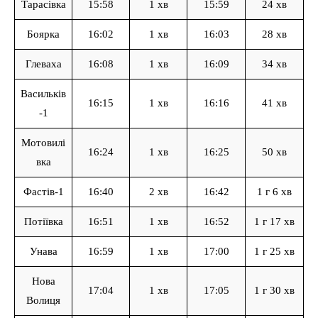
Тарасівка
15:58
1 хв
15:59
24 хв
Боярка
16:02
1 хв
16:03
28 хв
Глеваха
16:08
1 хв
16:09
34 хв
Васильків
16:15
1 хв
16:16
41 хв
-1
Мотовилі
16:24
1 хв
16:25
50 хв
вка
Фастів-1
16:40
2 хв
16:42
1 г 6 хв
Потіївка
16:51
1 хв
16:52
1 г 17 хв
Унава
16:59
1 хв
17:00
1 г 25 хв
Нова
17:04
1 хв
17:05
1 г 30 хв
Волиця