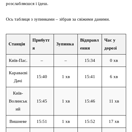
розслабляєшся і їдеш.
Ось таблиця з зупинками – зібрав за свіжими даними.
Прибутт
Відправл
Час у
Станція
Зупинка
я
ення
дорозі
Київ-Пас.
–
–
15:34
0 хв
Караваєві
15:40
1 хв
15:41
6 хв
Дачі
Київ-
Волинськ
15:45
1 хв
15:46
11 хв
ий
Вишневе
15:51
1 хв
15:52
17 хв