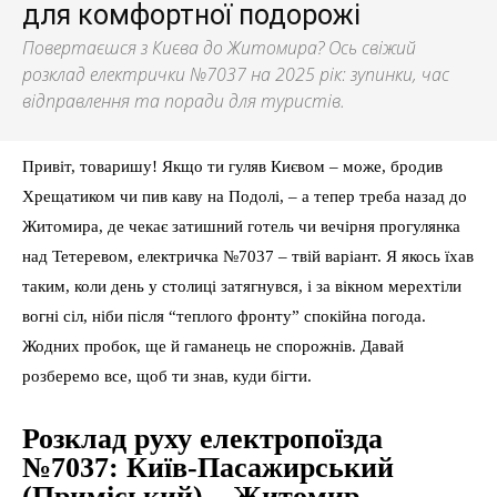
для комфортної подорожі
Повертаєшся з Києва до Житомира? Ось свіжий
розклад електрички №7037 на 2025 рік: зупинки, час
відправлення та поради для туристів.
Привіт, товаришу! Якщо ти гуляв Києвом – може, бродив
Хрещатиком чи пив каву на Подолі, – а тепер треба назад до
Житомира, де чекає затишний готель чи вечірня прогулянка
над Тетеревом, електричка №7037 – твій варіант. Я якось їхав
таким, коли день у столиці затягнувся, і за вікном мерехтіли
вогні сіл, ніби після “теплого фронту” спокійна погода.
Жодних пробок, ще й гаманець не спорожнів. Давай
розберемо все, щоб ти знав, куди бігти.
Розклад руху електропоїзда
№7037: Київ-Пасажирський
(Приміський) – Житомир