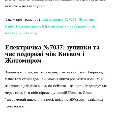
автобус – не так зручно.
Також про транспорт:
Електрички №7034: Житомир –
Київ-Пасажирський (Приміський) – твій ранковий
квиток до столиці
Електричка №7037: зупинки та
час подорожі між Києвом і
Житомиром
Зупинки короткі, по 1-6 хвилин, тож не гай часу. Наприклад,
у Фастові стоїш довше – можна вийти розім’яти ноги. Мій
лайфхак: сідай біля вікна, бо пейзажі – це щось. Маршрут іде
через села, і ти ніби пірнаєш у спокій Полісся. Якщо
“штормовий циклон” на носі, поїзд не зіб’ється – залізниця
тримається.