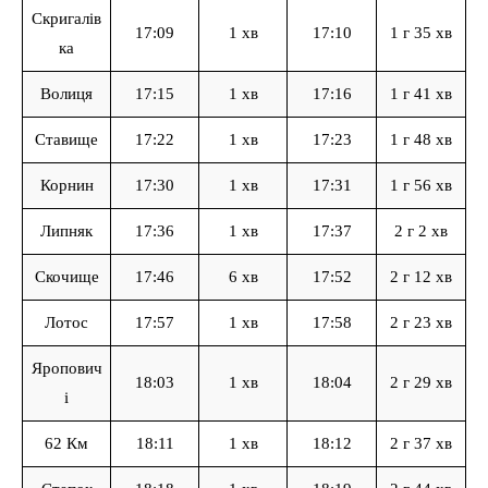
Скригалів
17:09
1 хв
17:10
1 г 35 хв
ка
Волиця
17:15
1 хв
17:16
1 г 41 хв
Ставище
17:22
1 хв
17:23
1 г 48 хв
Корнин
17:30
1 хв
17:31
1 г 56 хв
Липняк
17:36
1 хв
17:37
2 г 2 хв
Скочище
17:46
6 хв
17:52
2 г 12 хв
Лотос
17:57
1 хв
17:58
2 г 23 хв
Яропович
18:03
1 хв
18:04
2 г 29 хв
і
62 Км
18:11
1 хв
18:12
2 г 37 хв