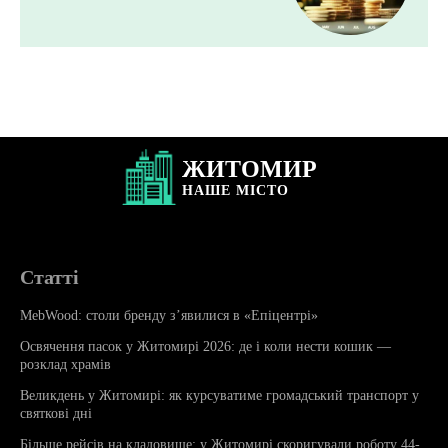
ЖИТОМИР
НАШЕ
МІСТО
Статті
MebWood: столи бренду з’явилися в «Епіцентрі»
Освячення пасок у Житомирі 2026: де і коли нести кошик —
розклад храмів
Великдень у Житомирі: як курсуватиме громадський транспорт у
святкові дні
Більше рейсів на кладовище: у Житомирі скоригували роботу 44-