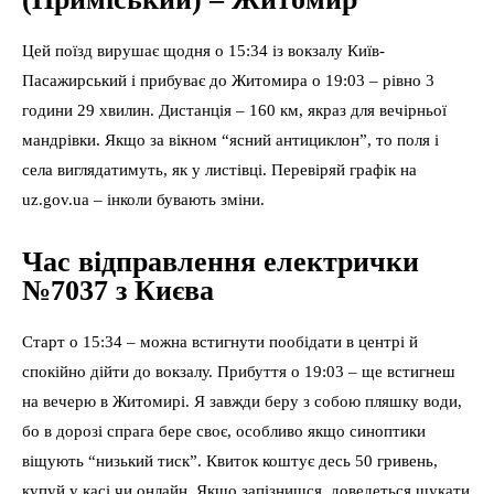
Цей поїзд вирушає щодня о 15:34 із вокзалу Київ-
Пасажирський і прибуває до Житомира о 19:03 – рівно 3
години 29 хвилин. Дистанція – 160 км, якраз для вечірньої
мандрівки. Якщо за вікном “ясний антициклон”, то поля і
села виглядатимуть, як у листівці. Перевіряй графік на
uz.gov.ua – інколи бувають зміни.
Час відправлення електрички
№7037 з Києва
Старт о 15:34 – можна встигнути пообідати в центрі й
спокійно дійти до вокзалу. Прибуття о 19:03 – ще встигнеш
на вечерю в Житомирі. Я завжди беру з собою пляшку води,
бо в дорозі спрага бере своє, особливо якщо синоптики
віщують “низький тиск”. Квиток коштує десь 50 гривень,
купуй у касі чи онлайн. Якщо запізнишся, доведеться шукати