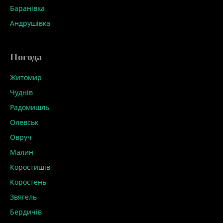
Баранівка
Андрушівка
Погода
Житомир
Чуднів
Радомишль
Олевськ
Овруч
Малин
Коростишів
Коростень
Звягель
Бердичів