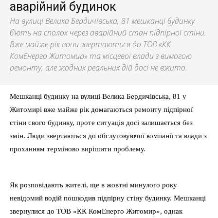
аварійний будинок
На вулиці Велика Бердичівська, 81 мешканці будинку
б’ють на сполох через аварійний стан підпірної стіни.
Вже майже рік вони звертаються до ТОВ «КК
КомЕнерго Житомир» та місцевої влади з вимогою
ремонту, але жодних реальних дій досі не вжито.
Мешканці будинку на вулиці Велика Бердичівська, 81 у
Житомирі вже майже рік домагаються ремонту підпірної
стіни свого будинку, проте ситуація досі залишається без
змін. Люди звертаються до обслуговуючої компанії та влади з
проханням терміново вирішити проблему.
Як розповідають жителі, ще в жовтні минулого року
невідомий водій пошкодив підпірну стіну будинку. Мешканці
звернулися до ТОВ «КК КомЕнерго Житомир», однак