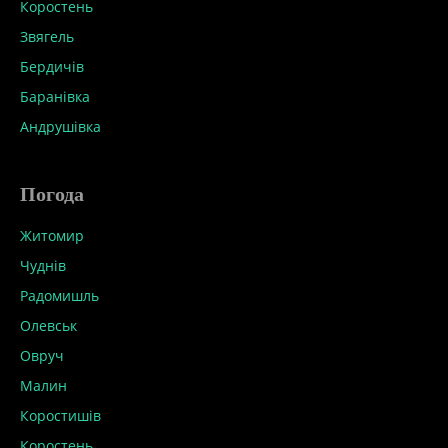
Коростень
Звягель
Бердичів
Баранівка
Андрушівка
Погода
Житомир
Чуднів
Радомишль
Олевськ
Овруч
Малин
Коростишів
Коростень