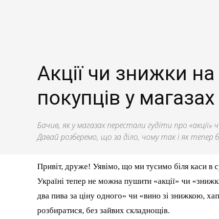
Акції чи знижки на
покупців у магазах
Бачив, як у магазах перестали гудіти про «акції» ч
Давай розберемо, що за діло, чому так і як тепер
Привіт, друже! Уявімо, що ми тусимо біля каси в су
Україні тепер не можна пушити «акції» чи «знижки»
два пива за ціну одного» чи «вино зі знижкою, ха
розбиратися, без зайвих складнощів.