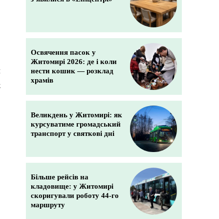
ю
Освячення пасок у
Житомирі 2026: де і коли
и
нести кошик — розклад
храмів
к
Великдень у Житомирі: як
курсуватиме громадський
транспорт у святкові дні
Більше рейсів на
кладовище: у Житомирі
скоригували роботу 44-го
маршруту