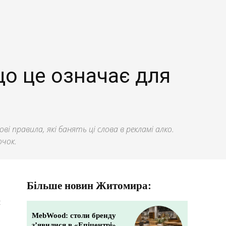
що це означає для
ві правила, які банять ці слова в рекламі алко.
очок.
Більше новин Житомира:
и
MebWood: столи бренду
з’явилися в «Епіцентрі»