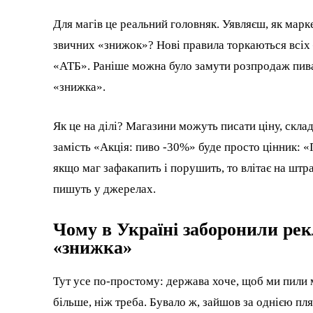
Для магів це реальний головняк. Уявляєш, як мар
звичних «знижок»? Нові правила торкаються всіх —
«АТБ». Раніше можна було замути розпродаж пива 
«знижка».
Як це на ділі? Магазини можуть писати ціну, скла
замість «Акція: пиво -30%» буде просто цінник: «Пи
якщо маг зафакапить і порушить, то влітає на штра
пишуть у джерелах.
Чому в Україні заборонили рек
«знижка»
Тут усе по-простому: держава хоче, щоб ми пили
більше, ніж треба. Бувало ж, зайшов за однією пля