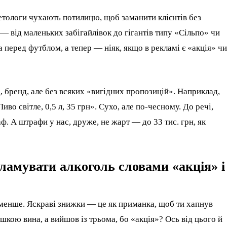
кетологи чухають потилицю, щоб заманити клієнтів без
 від маленьких забігайлівок до гігантів типу «Сільпо» чи
перед футблом, а тепер — ніяк, якщо в рекламі є «акція» чи
д, бренд, але без всяких «вигідних пропозицій». Наприклад,
во світле, 0,5 л, 35 грн». Сухо, але по-чесному. До речі,
ф. А штрафи у нас, друже, не жарт — до 33 тис. грн, як
ламувати алкоголь словами «акція» і
 менше. Яскраві знижки — це як приманка, щоб ти хапнув
шкою вина, а вийшов із трьома, бо «акція»? Ось від цього й