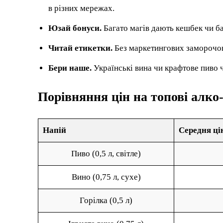
в різних мережах.
Юзай бонуси.
Багато магів дають кешбек чи ба
Читай етикетки.
Без маркетингових заморочок
Бери наше.
Українські вина чи крафтове пиво ч
Порівняння цін на топові алко-
Напій
Середня цін
Пиво (0,5 л, світле)
Вино (0,75 л, сухе)
Горілка (0,5 л)