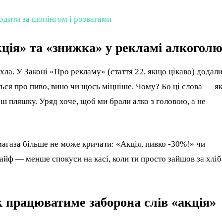
одити за шопінгом і розвагами
кція» та «знижка» у рекламі алкогол
ла. У Законі «Про рекламу» (стаття 22, якщо цікаво) додал
ться про пиво, вино чи щось міцніше. Чому? Бо ці слова — я
еш пляшку. Уряд хоче, щоб ми брали алко з головою, а не
магаза більше не може кричати: «Акція, пивко -30%!» чи
в кайф — менше спокуси на касі, коли ти просто зайшов за хліб
к працюватиме заборона слів «акція»