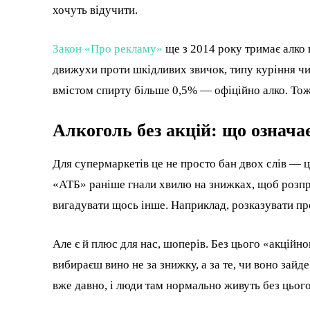
хочуть відучити.
Закон «Про рекламу»
ще з 2014 року тримає алко 
движухи проти шкідливих звичок, типу куріння чи 
вмістом спирту більше 0,5% — офіційно алко. Тож
Алкоголь без акцій: що означа
Для супермаркетів це не просто бан двох слів — 
«АТБ» раніше гнали хвилю на знижках, щоб розпр
вигадувати щось інше. Наприклад, розказувати про
Але є й плюс для нас, шоперів. Без цього «акцій
вибираєш вино не за знижку, а за те, чи воно зайде
вже давно, і люди там нормально живуть без цьог