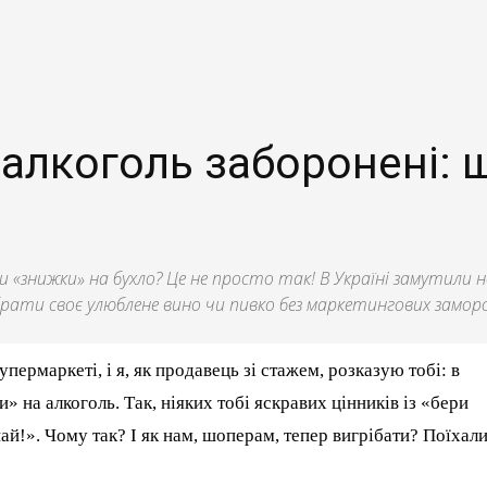
 алкоголь заборонені: 
и «знижки» на бухло? Це не просто так! В Україні замутили но
 брати своє улюблене вино чи пивко без маркетингових замор
пермаркеті, і я, як продавець зі стажем, розказую тобі: в
 на алкоголь. Так, ніяких тобі яскравих цінників із «бери
пай!». Чому так? І як нам, шоперам, тепер вигрібати? Поїхал