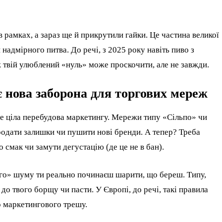
в рамках, а зараз ще й прикрутили гайки. Це частина великої
надмірного питва. До речі, з 2025 року навіть пиво з
 твій улюблений «нуль» може проскочити, але не завжди.
є нова заборона для торгових мереж
це ціла перебудова маркетингу. Мережи типу «Сільпо» чи
одати залишки чи пушити нові бренди. А тепер? Треба
 смак чи замути дегустацію (де це не в бан).
ного» шуму ти реально починаєш шарити, що береш. Типу,
 до твого борщу чи пасти. У Європі, до речі, такі правила
о маркетингового трешу.