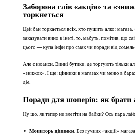
Заборона слів «акція» та «зниж
торкнеться
Цей бан торкається всіх, хто пушить алко: магаза
заказувати вино в інеті, то, мабуть, помітив, що 
цього — купа інфи про смак чи поради від сомель
Але є нюанси. Винні бутики, де торгують тільки а
«знижок». І ще: цінники в магазах чи меню в бара
діє.
Поради для шоперів: як брати 
Ну що, як тепер не влетіти на бабки? Ось пара лай
Мониторь цінники.
Без гучних «акцій» магаза