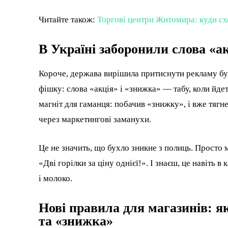
Читайте також:
Торгові центри Житомира: куди сх
В Україні заборонили слова «а
Короче, держава вирішила притиснути рекламу бух
фішку: слова «акція» і «знижка» — табу, коли йде
магніт для гаманця: побачив «знижку», і вже тягн
через маркетингові заманухи.
Це не значить, що бухло зникне з полиць. Просто 
«Дві горілки за ціну однієї!». І знаєш, це навіть 
і молоко.
Нові правила для магазинів: я
та «знижка»