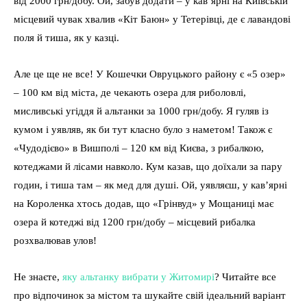
від 2000 грн/добу. Ой, забув додати – у кав’ярні на Київській
місцевий чувак хвалив «Кіт Баюн» у Тетерівці, де є лавандові
поля й тиша, як у казці.
Але це ще не все! У Кошечки Овруцького району є «5 озер»
– 100 км від міста, де чекають озера для риболовлі,
мисливські угіддя й альтанки за 1000 грн/добу. Я гуляв із
кумом і уявляв, як би тут класно було з наметом! Також є
«Чудодієво» в Вишполі – 120 км від Києва, з рибалкою,
котеджами й лісами навколо. Кум казав, що доїхали за пару
годин, і тиша там – як мед для душі. Ой, уявляєш, у кав’ярні
на Короленка хтось додав, що «Грінвуд» у Мощаниці має
озера й котеджі від 1200 грн/добу – місцевий рибалка
розхвалював улов!
Не знаєте,
яку альтанку вибрати у Житомирі
? Читайте все
про відпочинок за містом та шукайте свій ідеальний варіант