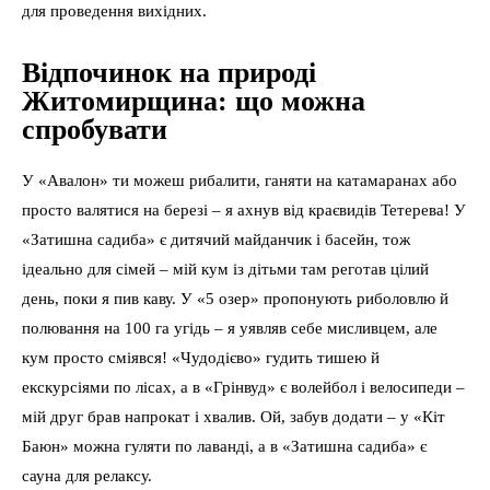
для проведення вихідних.
Відпочинок на природі
Житомирщина: що можна
спробувати
У «Авалон» ти можеш рибалити, ганяти на катамаранах або
просто валятися на березі – я ахнув від краєвидів Тетерева! У
«Затишна садиба» є дитячий майданчик і басейн, тож
ідеально для сімей – мій кум із дітьми там реготав цілий
день, поки я пив каву. У «5 озер» пропонують риболовлю й
полювання на 100 га угідь – я уявляв себе мисливцем, але
кум просто сміявся! «Чудодієво» гудить тишею й
екскурсіями по лісах, а в «Грінвуд» є волейбол і велосипеди –
мій друг брав напрокат і хвалив. Ой, забув додати – у «Кіт
Баюн» можна гуляти по лаванді, а в «Затишна садиба» є
сауна для релаксу.