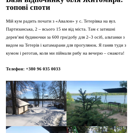
топові споти
Мій кум радить почати з «Авалон» у с. Тетерівка на вул.
Партизанська, 2 – всього 15 км від міста. Там є затишні
дерев’яні будиночки за 600 грн/добу для 2–3 осіб, альтанки з
видом на Тетерів і катамарани для прогулянок. Я ганяв туди з
кумом і реготав, коли ми піймали рибу на вечерю – смакота!
Телефон: +380 96 035 0033