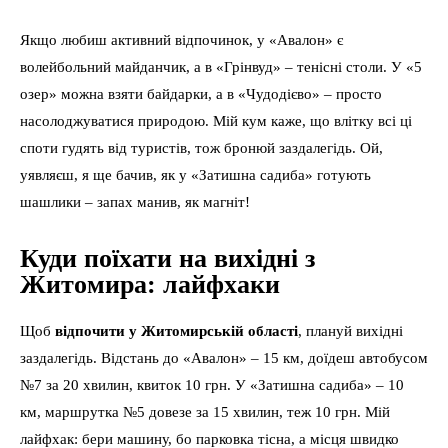
Якщо любиш активний відпочинок, у «Авалон» є
волейбольний майданчик, а в «Грінвуд» – тенісні столи. У «5
озер» можна взяти байдарки, а в «Чудодієво» – просто
насолоджуватися природою. Мій кум каже, що влітку всі ці
споти гудять від туристів, тож бронюй заздалегідь. Ой,
уявляєш, я ще бачив, як у «Затишна садиба» готують
шашлики – запах манив, як магніт!
Куди поїхати на вихідні з
Житомира: лайфхаки
Щоб
відпочити у Житомирській області
, плануй вихідні
заздалегідь. Відстань до «Авалон» – 15 км, доїдеш автобусом
№7 за 20 хвилин, квиток 10 грн. У «Затишна садиба» – 10
км, маршрутка №5 довезе за 15 хвилин, теж 10 грн. Мій
лайфхак: бери машину, бо парковка тісна, а місця швидко