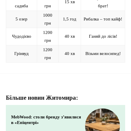
15 хв
садиба
грн
брат!
1000
5 озер
1,5 год
Рибалка – топ кайф!
грн
1200
Чудодієво
40 хв
Ганяй до лісів!
грн
1200
Грінвуд
40 хв
Візьми велосипед!
грн
Більше новин Житомира:
MebWood: столи бренду з’явилися
в «Епіцентрі»