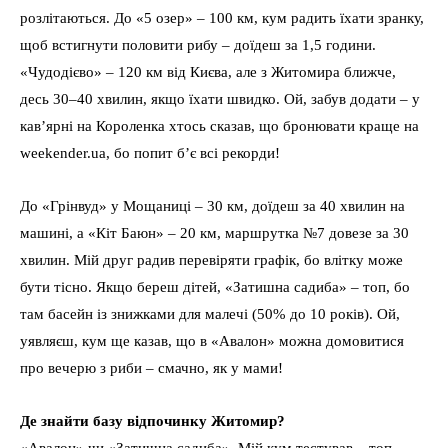
розлітаються. До «5 озер» – 100 км, кум радить їхати зранку,
щоб встигнути половити рибу – доїдеш за 1,5 години.
«Чудодієво» – 120 км від Києва, але з Житомира ближче,
десь 30–40 хвилин, якщо їхати швидко. Ой, забув додати – у
кав’ярні на Короленка хтось сказав, що бронювати краще на
weekender.ua, бо попит б’є всі рекорди!
До «Грінвуд» у Мощаниці – 30 км, доїдеш за 40 хвилин на
машині, а «Кіт Баюн» – 20 км, маршрутка №7 довезе за 30
хвилин. Мій друг радив перевіряти графік, бо влітку може
бути тісно. Якщо береш дітей, «Затишна садиба» – топ, бо
там басейн із знижками для малечі (50% до 10 років). Ой,
уявляєш, кум ще казав, що в «Авалон» можна домовитися
про вечерю з риби – смачно, як у мами!
Де знайти базу відпочинку Житомир?
«Авалон» чи «Затишна садиба». Мій кум тестував – топ