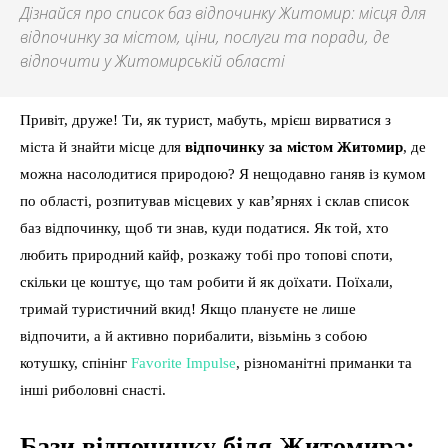
Дізнайся про список баз відпочинку Житомир: місця для
відпочинку за містом, ціни, послуги та поради, де
відпочити у Житомирській області
Привіт, друже! Ти, як турист, мабуть, мрієш вирватися з
міста й знайти місце для
відпочинку за містом Житомир
, де
можна насолодитися природою? Я нещодавно ганяв із кумом
по області, розпитував місцевих у кав’ярнях і склав список
баз відпочинку, щоб ти знав, куди податися. Як той, хто
любить природний кайф, розкажу тобі про топові споти,
скільки це коштує, що там робити й як доїхати. Поїхали,
тримай туристичний вкид! Якщо плануєте не лише
відпочити, а й активно порибалити, візьмінь з собою
котушку, спінінг
Favorite Impulse
, різноманітні приманки та
інші риболовні снасті.
Бази відпочинку біля Житомира: