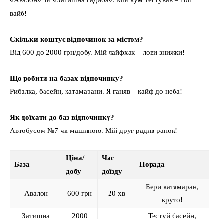
вайб!
Скільки коштує відпочинок за містом?
Від 600 до 2000 грн/добу. Мій лайфхак – лови знижки!
Що робити на базах відпочинку?
Рибалка, басейн, катамарани. Я ганяв – кайф до неба!
Як доїхати до баз відпочинку?
Автобусом №7 чи машиною. Мій друг радив ранок!
Ціна/
Час
База
Порада
добу
доїзду
Бери катамаран,
Авалон
600 грн
20 хв
круто!
Затишна
2000
Тестуй басейн,