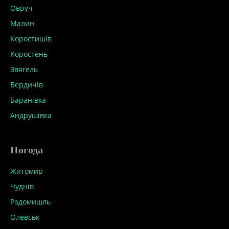
Овруч
Малин
Коростишів
Коростень
Звягель
Бердичів
Баранівка
Андрушівка
Погода
Житомир
Чуднів
Радомишль
Олевськ