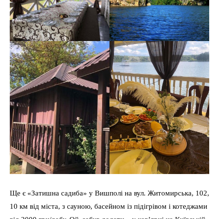
Ще є «Затишна садиба» у Вишполі на вул. Житомирська, 102,
10 км від міста, з сауною, басейном із підігрівом і котеджами