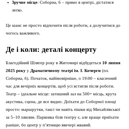
Зручне місце
: Соборна, 6 – прямо в центрі, дістатися
легко.
Це шанс не просто відпочити після роботи, а долучитися до
чогось важливого.
Де і коли: деталі концерту
Благодійний Шлягер року в Житомирі відбудеться
10 липня
2025 року
у
Драматичному театрі ім. І. Кочерги
(пл.
Соборна, 6). Початок, найімовірніше, о 19:00 – класичний
час для вечірніх концертів, щоб усі встигли після роботи.
Театр – ідеальне місце: затишний зал на 500+ місць, крута
акустика, сцена, де все видно. Доїхати до Соборної площі
просто: маршрутки, таксі чи навіть пішки від Михайлівської
за 5–10 хвилин. Парковка біля театру є, але краще приїхати
раніше, бо центр у п’ятницю ввечері жвавий.