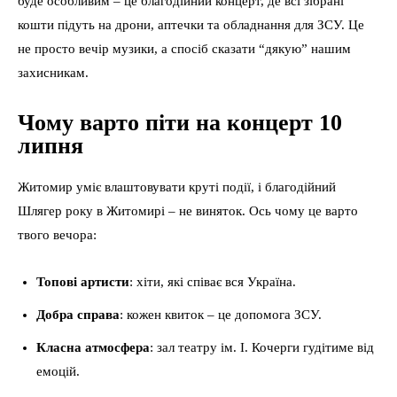
буде особливим – це благодійний концерт, де всі зібрані
кошти підуть на дрони, аптечки та обладнання для ЗСУ. Це
не просто вечір музики, а спосіб сказати “дякую” нашим
захисникам.
Чому варто піти на концерт 10
липня
Житомир уміє влаштовувати круті події, і благодійний
Шлягер року в Житомирі – не виняток. Ось чому це варто
твого вечора:
Топові артисти
: хіти, які співає вся Україна.
Добра справа
: кожен квиток – це допомога ЗСУ.
Класна атмосфера
: зал театру ім. І. Кочерги гудітиме від
емоцій.