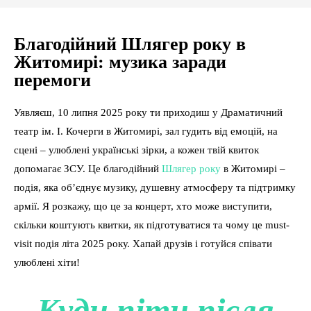
Благодійний Шлягер року в
Житомирі: музика заради
перемоги
Уявляєш, 10 липня 2025 року ти приходиш у Драматичний
театр ім. І. Кочерги в Житомирі, зал гудить від емоцій, на
сцені – улюблені українські зірки, а кожен твій квиток
допомагає ЗСУ. Це благодійний
Шлягер року
в Житомирі –
подія, яка об’єднує музику, душевну атмосферу та підтримку
армії. Я розкажу, що це за концерт, хто може виступити,
скільки коштують квитки, як підготуватися та чому це must-
visit подія літа 2025 року. Хапай друзів і готуйся співати
улюблені хіти!
Куди піти після