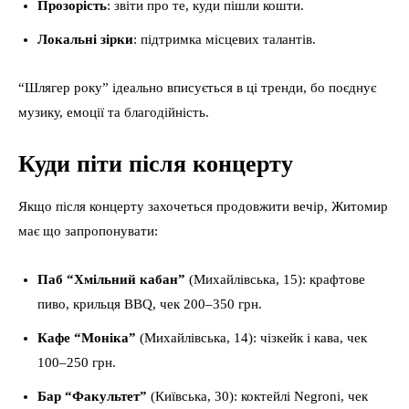
Прозорість
: звіти про те, куди пішли кошти.
Локальні зірки
: підтримка місцевих талантів.
“Шлягер року” ідеально вписується в ці тренди, бо поєднує
музику, емоції та благодійність.
Куди піти після концерту
Якщо після концерту захочеться продовжити вечір, Житомир
має що запропонувати:
Паб “Хмільний кабан”
(Михайлівська, 15): крафтове
пиво, крильця BBQ, чек 200–350 грн.
Кафе “Моніка”
(Михайлівська, 14): чізкейк і кава, чек
100–250 грн.
Бар “Факультет”
(Київська, 30): коктейлі Negroni, чек