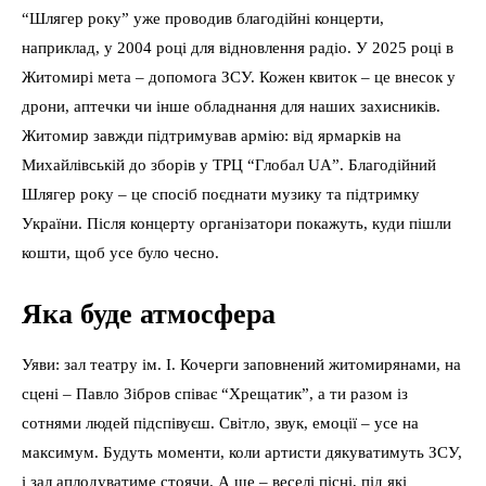
“Шлягер року” уже проводив благодійні концерти,
наприклад, у 2004 році для відновлення радіо. У 2025 році в
Житомирі мета – допомога ЗСУ. Кожен квиток – це внесок у
дрони, аптечки чи інше обладнання для наших захисників.
Житомир завжди підтримував армію: від ярмарків на
Михайлівській до зборів у ТРЦ “Глобал UA”. Благодійний
Шлягер року – це спосіб поєднати музику та підтримку
України. Після концерту організатори покажуть, куди пішли
кошти, щоб усе було чесно.
Яка буде атмосфера
Уяви: зал театру ім. І. Кочерги заповнений житомирянами, на
сцені – Павло Зібров співає “Хрещатик”, а ти разом із
сотнями людей підспівуєш. Світло, звук, емоції – усе на
максимум. Будуть моменти, коли артисти дякуватимуть ЗСУ,
і зал аплодуватиме стоячи. А ще – веселі пісні, під які