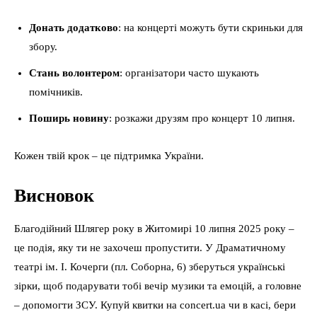
Донать додатково
: на концерті можуть бути скриньки для
збору.
Стань волонтером
: організатори часто шукають
помічників.
Поширь новину
: розкажи друзям про концерт 10 липня.
Кожен твій крок – це підтримка України.
Висновок
Благодійний Шлягер року в Житомирі 10 липня 2025 року –
це подія, яку ти не захочеш пропустити. У Драматичному
театрі ім. І. Кочерги (пл. Соборна, 6) зберуться українські
зірки, щоб подарувати тобі вечір музики та емоцій, а головне
– допомогти ЗСУ. Купуй квитки на concert.ua чи в касі, бери