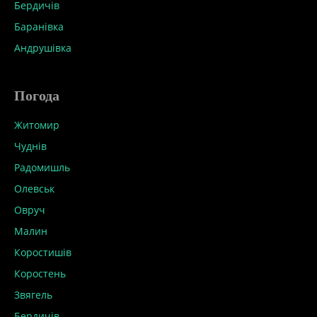
Бердичів
Баранівка
Андрушівка
Погода
Житомир
Чуднів
Радомишль
Олевськ
Овруч
Малин
Коростишів
Коростень
Звягель
Бердичів