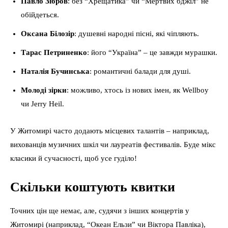
Павло Зібров
: без “Хрещатика” чи “Мертвих бджіл” не
обійдеться.
Оксана Білозір
: душевні народні пісні, які чіпляють.
Тарас Петриненко
: його “Україна” – це завжди мурашки.
Наталія Бучинська
: романтичні балади для душі.
Молоді зірки
: можливо, хтось із нових імен, як Wellboy
чи Jerry Heil.
У Житомирі часто додають місцевих талантів – наприклад,
вихованців музичних шкіл чи лауреатів фестивалів. Буде мікс
класики й сучасності, щоб усе гуділо!
Скільки коштують квитки
Точних цін ще немає, але, судячи з інших концертів у
Житомирі (наприклад, “Океан Ельзи” чи Віктора Павліка),