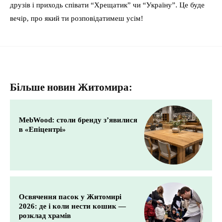
друзів і приходь співати “Хрещатик” чи “Україну”. Це буде
вечір, про який ти розповідатимеш усім!
Більше новин Житомира:
MebWood: столи бренду з’явилися
в «Епіцентрі»
Освячення пасок у Житомирі
2026: де і коли нести кошик —
розклад храмів