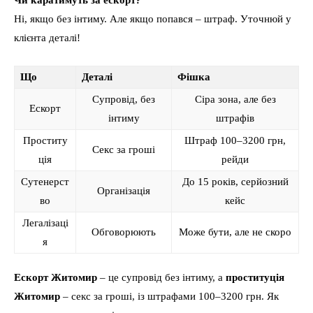
Чи каратимуть за ескорт?
Ні, якщо без інтиму. Але якщо попався – штраф. Уточнюй у
клієнта деталі!
Що
Деталі
Фішка
Супровід, без
Сіра зона, але без
Ескорт
інтиму
штрафів
Проститу
Штраф 100–3200 грн,
Секс за гроші
ція
рейди
Сутенерст
До 15 років, серйозний
Організація
во
кейс
Легалізаці
Обговорюють
Може бути, але не скоро
я
Ескорт Житомир
– це супровід без інтиму, а
проституція
Житомир
– секс за гроші, із штрафами 100–3200 грн. Як