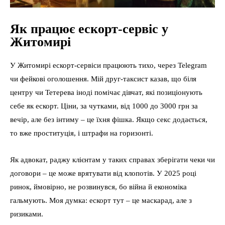
Як працює ескорт-сервіс у
Житомирі
У Житомирі ескорт-сервіси працюють тихо, через Telegram
чи фейкові оголошення. Мій друг-таксист казав, що біля
центру чи Тетерева іноді помічає дівчат, які позиціонують
себе як ескорт. Ціни, за чутками, від 1000 до 3000 грн за
вечір, але без інтиму – це їхня фішка. Якщо секс додається,
то вже проституція, і штрафи на горизонті.
Як адвокат, раджу клієнтам у таких справах зберігати чеки чи
договори – це може врятувати від клопотів. У 2025 році
ринок, ймовірно, не розвинувся, бо війна й економіка
гальмують. Моя думка: ескорт тут – це маскарад, але з
ризиками.