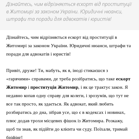
Дізнайтесь, чим відрізняється ескорт від проституції
в Житомирі за законом України. Юридичні нюанси,
штрафи та поради для адвокатів і юристів!
Дізнайтесь, чим відрізняється ескорт від проституції в
Житомирі за законом України. Юридичні нюанси, штрафи та
поради для адвокатів і юристів!
Привіт, друже! Ти, мабуть, як я, іноді стикаєшся з
«гарячими» справами, де треба розібратись, що таке
ескорт
Житомир
і
проституція Житомир
, і як це трактує закон. Я
недавно копав одну справу для колеги, і зрозумів, що тут не
все так просто, як здається. Як адвокат, який любить
розбиратись до дна, зібрав усе, що є в кодексах і новинах,
плюс додав трохи місцевих фішок із Житомира. Розкажу,
щоб ти знав, як підійти до клієнта чи суду. Поїхали, тримай
бріфінг!