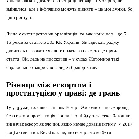
хапали кількох дівчат. У 2025 році штрафи, ймовірно, не
змінилися, але з інфляцією можуть підняти – це мої думки, бо
ціни ростуть.
Якщо є сутенерство чи організація, то вже кримінал – до 5–
15 років за статтею 303 КК України. Як адвокат, раджу
дивитись на докази: якщо є оплата за секс, то це пряма
стаття. Ой, ледь не проскочив – у судах Житомира такі
справи часто закривають через брак доказів.
Різниця між ескортом і
проституцією у праві: де грань
Тут, друже, головне – інтим. Ескорт Житомир – це супровід
без сексу, а проституція – коли гроші йдуть за секс. Закон не
визначає ескорт як злочин, якщо немає доказів інтиму. У 2017
році активісти в Києві казали, що ескорт може бути