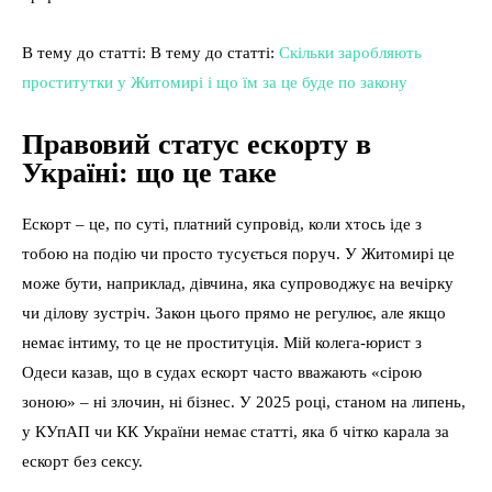
В тему до статті: В тему до статті:
Скільки заробляють
проститутки у Житомирі і що їм за це буде по закону
Правовий статус ескорту в
Україні: що це таке
Ескорт – це, по суті, платний супровід, коли хтось іде з
тобою на подію чи просто тусується поруч. У Житомирі це
може бути, наприклад, дівчина, яка супроводжує на вечірку
чи ділову зустріч. Закон цього прямо не регулює, але якщо
немає інтиму, то це не проституція. Мій колега-юрист з
Одеси казав, що в судах ескорт часто вважають «сірою
зоною» – ні злочин, ні бізнес. У 2025 році, станом на липень,
у КУпАП чи КК України немає статті, яка б чітко карала за
ескорт без сексу.