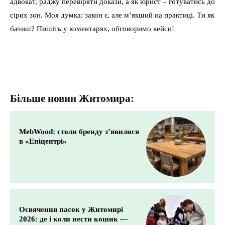
адвокат, раджу перевіряти докази, а як юрист – готуватись до
сірих зон. Моя думка: закон є, але м’якший на практиці. Ти як
бачиш? Пишіть у коментарях, обговоримо кейси!
Більше новин Житомира:
MebWood: столи бренду з’явилися
в «Епіцентрі»
Освячення пасок у Житомирі
2026: де і коли нести кошик —