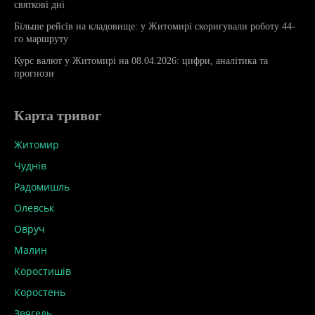
святкові дні
Більше рейсів на кладовище: у Житомирі скоригували роботу 44-
го маршруту
Курс валют у Житомирі на 08.04.2026: цифри, аналітика та
прогнози
Карта тривог
Житомир
Чуднів
Радомишль
Олевськ
Овруч
Малин
Коростишів
Коростень
Звягель