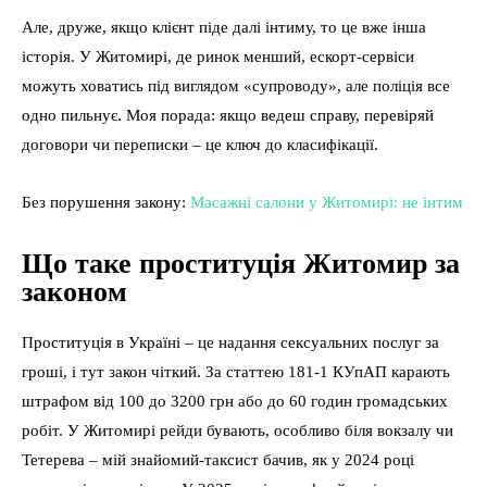
Але, друже, якщо клієнт піде далі інтиму, то це вже інша
історія. У Житомирі, де ринок менший, ескорт-сервіси
можуть ховатись під виглядом «супроводу», але поліція все
одно пильнує. Моя порада: якщо ведеш справу, перевіряй
договори чи переписки – це ключ до класифікації.
Без порушення закону:
Масажні салони у Житомирі: не інтим
Що таке проституція Житомир за
законом
Проституція в Україні – це надання сексуальних послуг за
гроші, і тут закон чіткий. За статтею 181-1 КУпАП карають
штрафом від 100 до 3200 грн або до 60 годин громадських
робіт. У Житомирі рейди бувають, особливо біля вокзалу чи
Тетерева – мій знайомий-таксист бачив, як у 2024 році