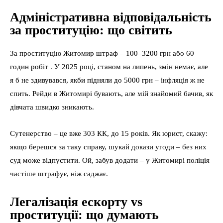
Адміністративна відповідальність
за проституцію: що світить
За проституцію Житомир штраф – 100–3200 грн або 60
годин робіт . У 2025 році, станом на липень, змін немає, але
я б не здивувався, якби підняли до 5000 грн – інфляція ж не
спить. Рейди в Житомирі бувають, але мій знайомий бачив, як
дівчата швидко зникають.
Сутенерство – це вже 303 КК, до 15 років. Як юрист, скажу:
якщо берешся за таку справу, шукай докази угоди – без них
суд може відпустити. Ой, забув додати – у Житомирі поліція
частіше штрафує, ніж саджає.
Легалізація ескорту vs
проституції: що думають