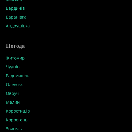
Бердичів
Баранівка
Андрушівка
Погода
Житомир
Чуднів
Радомишль
Олевськ
Овруч
Малин
Коростишів
Коростень
Звягель