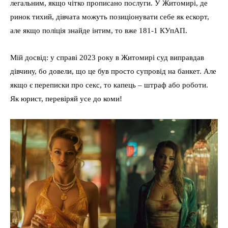
легальним, якщо чітко прописано послуги. У Житомирі, де
ринок тихий, дівчата можуть позиціонувати себе як ескорт,
але якщо поліція знайде інтим, то вже 181-1 КУпАП.
Мій досвід: у справі 2023 року в Житомирі суд виправдав
дівчину, бо довели, що це був просто супровід на банкет. Але
якщо є переписки про секс, то капець – штраф або роботи.
Як юрист, перевіряй усе до коми!