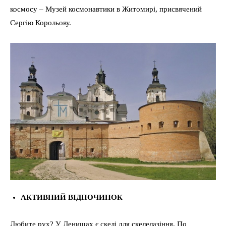
космосу – Музей космонавтики в Житомирі, присвячений
Сергію Корольову.
АКТИВНИЙ ВІДПОЧИНОК
Любите рух? У Денишах є скелі для скелелазіння. По