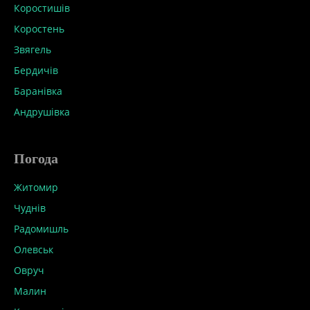
Коростишів
Коростень
Звягель
Бердичів
Баранівка
Андрушівка
Погода
Житомир
Чуднів
Радомишль
Олевськ
Овруч
Малин