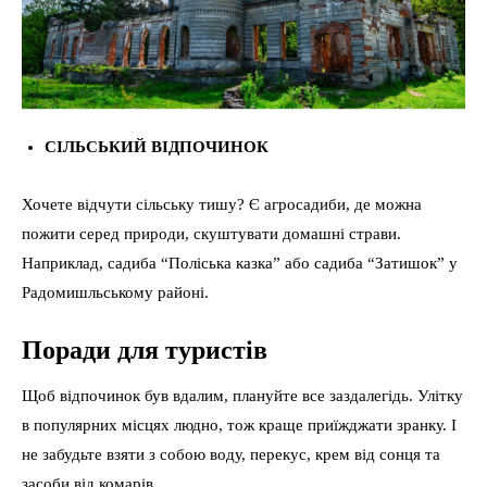
СІЛЬСЬКИЙ ВІДПОЧИНОК
Хочете відчути сільську тишу? Є агросадиби, де можна
пожити серед природи, скуштувати домашні страви.
Наприклад, садиба “Поліська казка” або садиба “Затишок” у
Радомишльському районі.
Поради для туристів
Щоб відпочинок був вдалим, плануйте все заздалегідь. Улітку
в популярних місцях людно, тож краще приїжджати зранку. І
не забудьте взяти з собою воду, перекус, крем від сонця та
засоби від комарів.