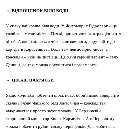
ВІДПОЧИНОК БІЛЯ ВОДИ
У спеку найкраще біля води. У Житомирі є Гідропарк – це
улюблене місце містян. Пляжі, прокат човнів, атракціони для
дітей. А якщо хочеться чогось незвичного, вирушайте до
кар’єру в Коростишеві. Вода там неймовірно чиста, а
краєвиди – ніби на листівці. Ще один гарний варіант – село
Дениші, де теж можна покупатися і позасмагати.
ЦІКАВІ ПАМ’ЯТКИ
Якщо хочеться побачити щось нове, обов’язково відвідайте
скелю Голову Чацького біля Житомира – краєвид там
відкривається просто захоплюючий. У Бердичеві є
старовинний монастир Босих Кармелітів. А в Червоному
можна побачити руїни палацу Терещенків. Для любителів