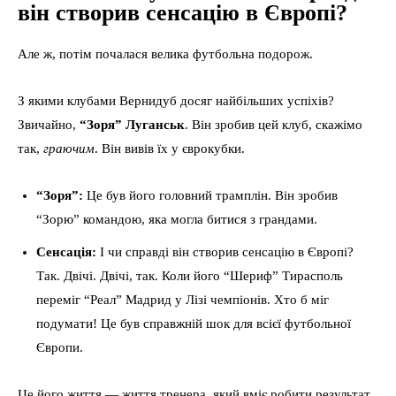
він створив сенсацію в Європі?
Але ж, потім почалася велика футбольна подорож.
З якими клубами Вернидуб досяг найбільших успіхів?
Звичайно,
“Зоря” Луганськ
. Він зробив цей клуб, скажімо
так,
граючим
. Він вивів їх у єврокубки.
“Зоря”:
Це був його головний трамплін. Він зробив
“Зорю” командою, яка могла битися з грандами.
Сенсація:
І чи справді він створив сенсацію в Європі?
Так. Двічі. Двічі, так. Коли його “Шериф” Тирасполь
переміг “Реал” Мадрид у Лізі чемпіонів. Хто б міг
подумати! Це був справжній шок для всієї футбольної
Європи.
Це його життя — життя тренера, який вміє робити результат