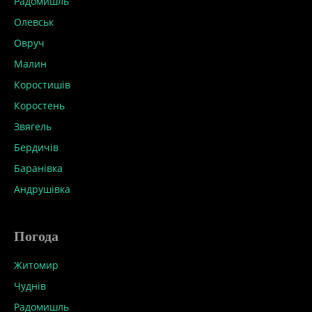
Радомишль
Олевськ
Овруч
Малин
Коростишів
Коростень
Звягель
Бердичів
Баранівка
Андрушівка
Погода
Житомир
Чуднів
Радомишль