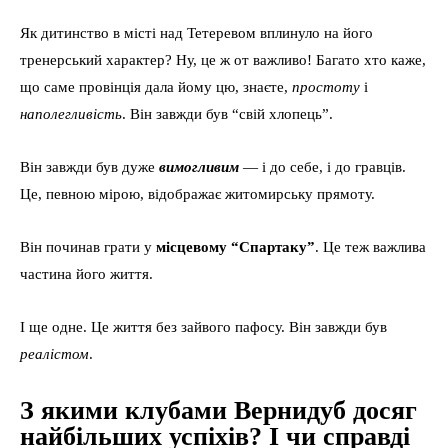
Як дитинство в місті над Тетеревом вплинуло на його
тренерський характер? Ну, це ж от важливо! Багато хто каже,
що саме провінція дала йому цю, знаєте,
простоту
і
наполегливість
. Він завжди був “свій хлопець”.
Він завжди був дуже
вимогливим
— і до себе, і до гравців.
Це, певною мірою, відображає житомирську прямоту.
Він починав грати у
місцевому “Спартаку”
. Це теж важлива
частина його життя.
І ще одне. Це життя без зайвого пафосу. Він завжди був
реалістом
.
З якими клубами Вернидуб досяг
найбільших успіхів? І чи справді