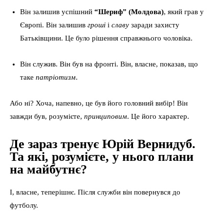
Він залишив успішний
“Шериф” (Молдова)
, який грав у
Європі. Він залишив
гроші
і
славу
заради захисту
Батьківщини. Це було рішення справжнього чоловіка.
Він служив. Він був на фронті. Він, власне, показав, що
таке
патріотизм
.
Або ні? Хоча, напевно, це був його головний вибір! Він
завжди був, розумієте,
принциповим
. Це його характер.
Де зараз тренує Юрій Вернидуб.
Та які, розумієте, у нього плани
на майбутнє?
І, власне, теперішнє. Після служби він повернувся до
футболу.