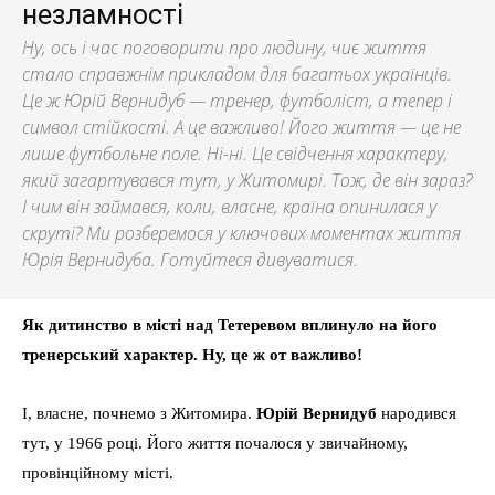
незламності
Ну, ось і час поговорити про людину, чиє життя
стало справжнім прикладом для багатьох українців.
Це ж Юрій Вернидуб — тренер, футболіст, а тепер і
символ стійкості. А це важливо! Його життя — це не
лише футбольне поле. Ні-ні. Це свідчення характеру,
який загартувався тут, у Житомирі. Тож, де він зараз?
І чим він займався, коли, власне, країна опинилася у
скруті? Ми розберемося у ключових моментах життя
Юрія Вернидуба. Готуйтеся дивуватися.
Як дитинство в місті над Тетеревом вплинуло на його
тренерський характер. Ну, це ж от важливо!
І, власне, почнемо з Житомира.
Юрій Вернидуб
народився
тут, у 1966 році. Його життя почалося у звичайному,
провінційному місті.