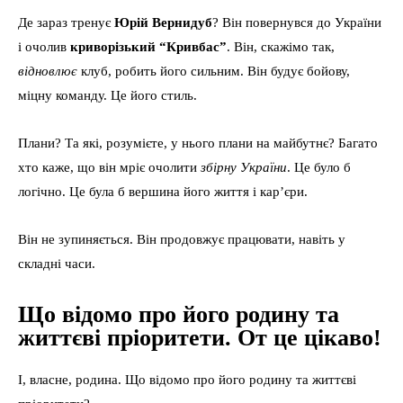
Де зараз тренує
Юрій Вернидуб
? Він повернувся до України
і очолив
криворізький “Кривбас”
. Він, скажімо так,
відновлює
клуб, робить його сильним. Він будує бойову,
міцну команду. Це його стиль.
Плани? Та які, розумієте, у нього плани на майбутнє? Багато
хто каже, що він мріє очолити
збірну України
. Це було б
логічно. Це була б вершина його життя і кар’єри.
Він не зупиняється. Він продовжує працювати, навіть у
складні часи.
Що відомо про його родину та
життєві пріоритети. От це цікаво!
І, власне, родина. Що відомо про його родину та життєві