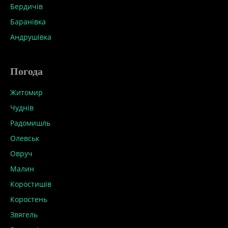
Бердичів
Баранівка
Андрушівка
Погода
Житомир
Чуднів
Радомишль
Олевськ
Овруч
Малин
Коростишів
Коростень
Звягель