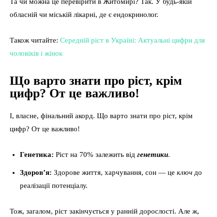
Та чи можна це перевірити в Житомирі? Так. У будь-якій
обласній чи міській лікарні, де є ендокринолог.
Також читайте:
Середній ріст в Україні: Актуальні цифри для
чоловіків і жінок
Що варто знати про ріст, крім
цифр? От це важливо!
І, власне, фінальний акорд. Що варто знати про ріст, крім
цифр? От це важливо!
Генетика:
Ріст на 70% залежить від
генетики
.
Здоров’я:
Здорове життя, харчування, сон — це
ключ
до
реалізації потенціалу.
Тож, загалом, ріст закінчується у ранній дорослості. Але ж,