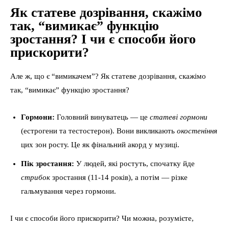
Як статеве дозрівання, скажімо
так, “вимикає” функцію
зростання? І чи є способи його
прискорити?
Але ж, що є “вимикачем”? Як статеве дозрівання, скажімо
так, “вимикає” функцію зростання?
Гормони:
Головний винуватець — це
статеві гормони
(естрогени та тестостерон). Вони викликають
окостеніння
цих зон росту. Це як фінальний акорд у музиці.
Пік зростання:
У людей, які ростуть, спочатку йде
стрибок
зростання (11-14 років), а потім — різке
гальмування через гормони.
І чи є способи його прискорити? Чи можна, розумієте,