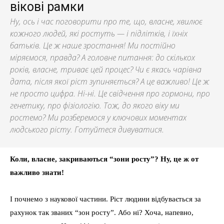
вікові рамки
Ну, ось і час поговорити про те, що, власне, хвилює
кожного людей, які ростуть — і підлітків, і їхніх
батьків. Це ж наше зростання! Ми постійно
міряємося, правда? А головне питання: до скількох
років, власне, триває цей процес? Чи є якась чарівна
дата, після якої ріст зупиняється? А це важливо! Це ж
не просто цифра. Ні-ні. Це свідчення про гормони, про
генетику, про фізіологію. Тож, до якого віку ми
ростемо? Ми розберемося у ключових моментах
людського рісту. Готуйтеся дивуватися.
Коли, власне, закриваються “зони росту”? Ну, це ж от
важливо знати!
І почнемо з наукової частини. Ріст людини відбувається за
рахунок так званих “зон росту”. Або ні? Хоча, напевно,