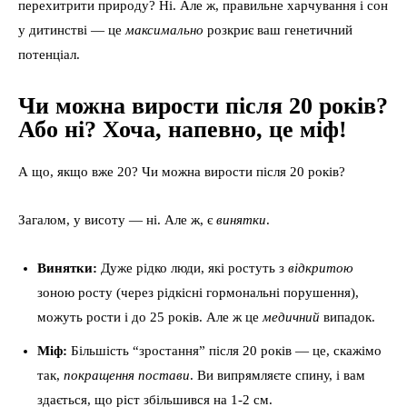
перехитрити природу? Ні. Але ж, правильне харчування і сон
у дитинстві — це
максимально
розкриє ваш генетичний
потенціал.
Чи можна вирости після 20 років?
Або ні? Хоча, напевно, це міф!
А що, якщо вже 20? Чи можна вирости після 20 років?
Загалом, у висоту — ні. Але ж, є
винятки
.
Винятки:
Дуже рідко люди, які ростуть з
відкритою
зоною росту (через рідкісні гормональні порушення),
можуть рости і до 25 років. Але ж це
медичний
випадок.
Міф:
Більшість “зростання” після 20 років — це, скажімо
так,
покращення постави
. Ви випрямляєте спину, і вам
здається, що ріст збільшився на 1-2 см.