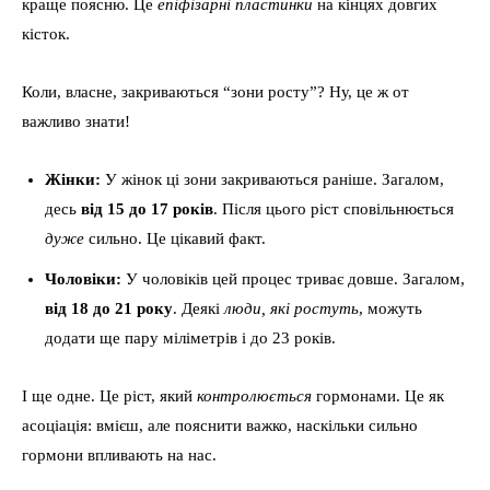
краще поясню. Це
епіфізарні пластинки
на кінцях довгих
кісток.
Коли, власне, закриваються “зони росту”? Ну, це ж от
важливо знати!
Жінки:
У жінок ці зони закриваються раніше. Загалом,
десь
від 15 до 17 років
. Після цього ріст сповільнюється
дуже
сильно. Це цікавий факт.
Чоловіки:
У чоловіків цей процес триває довше. Загалом,
від 18 до 21 року
. Деякі
люди, які ростуть
, можуть
додати ще пару міліметрів і до 23 років.
І ще одне. Це ріст, який
контролюється
гормонами. Це як
асоціація: вмієш, але пояснити важко, наскільки сильно
гормони впливають на нас.