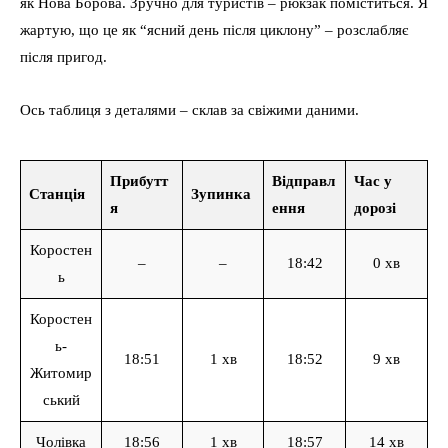
як Нова Борова. Зручно для туристів – рюкзак поміститься. Я
жартую, що це як “ясний день після циклону” – розслабляє
після пригод.
Ось таблиця з деталями – склав за свіжими даними.
Прибутт
Відправл
Час у
Станція
Зупинка
я
ення
дорозі
Коростен
–
–
18:42
0 хв
ь
Коростен
ь-
18:51
1 хв
18:52
9 хв
Житомир
ський
Чолівка
18:56
1 хв
18:57
14 хв