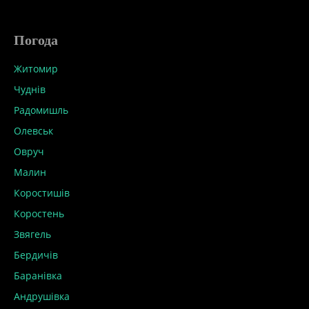
Погода
Житомир
Чуднів
Радомишль
Олевськ
Овруч
Малин
Коростишів
Коростень
Звягель
Бердичів
Баранівка
Андрушівка