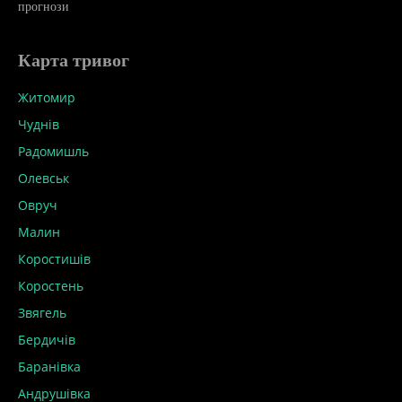
прогнози
Карта тривог
Житомир
Чуднів
Радомишль
Олевськ
Овруч
Малин
Коростишів
Коростень
Звягель
Бердичів
Баранівка
Андрушівка