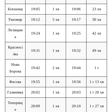
Білошиці
19:05
1 хв
19:06
23 хв
Ушомир
19:12
5 хв
19:17
30 хв
Лісівщин
19:24
1 хв
19:25
42 хв
а
Красносі
19:31
1 хв
19:32
49 хв
лка
Нова
19:42
2 хв
19:44
1 г
Борова
Фасова
19:55
1 хв
19:56
1 г 13 хв
Галинівка
20:02
1 хв
20:03
1 г 20 хв
Топорищ
20:09
1 хв
20:10
1 г 27 хв
е