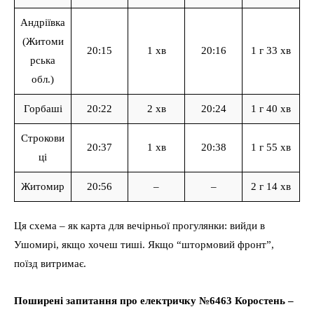
Андріївка
(Житоми
20:15
1 хв
20:16
1 г 33 хв
рська
обл.)
Горбаші
20:22
2 хв
20:24
1 г 40 хв
Строкови
20:37
1 хв
20:38
1 г 55 хв
ці
Житомир
20:56
–
–
2 г 14 хв
Ця схема – як карта для вечірньої прогулянки: вийди в
Ушомирі, якщо хочеш тиші. Якщо “штормовий фронт”,
поїзд витримає.
Поширені запитання про електричку №6463 Коростень –