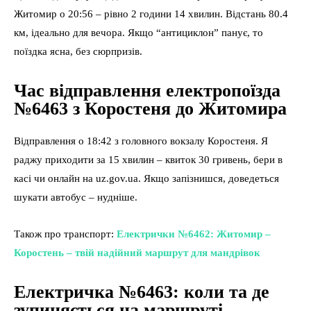
Житомир о 20:56 – рівно 2 години 14 хвилин. Відстань 80.4
км, ідеально для вечора. Якщо “антициклон” панує, то
поїздка ясна, без сюрпризів.
Час відправлення електропоїзда
№6463 з Коростеня до Житомира
Відправлення о 18:42 з головного вокзалу Коростеня. Я
раджу приходити за 15 хвилин – квиток 30 гривень, бери в
касі чи онлайн на uz.gov.ua. Якщо запізнишся, доведеться
шукати автобус – нудніше.
Також про транспорт:
Електрички №6462: Житомир –
Коростень – твій надійний маршрут для мандрівок
Електричка №6463: коли та де
зупиняється на маршруті