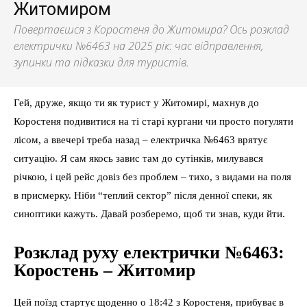
Житомиром
Повертаєшся з Коростеня до Житомира? Ось розклад
електрички №6463 на 2025 рік: час відправлення,
зупинки та підказки для туристів.
Гей, друже, якщо ти як турист у Житомирі, махнув до
Коростеня подивитися на ті старі кургани чи просто погуляти
лісом, а ввечері треба назад – електричка №6463 врятує
ситуацію. Я сам якось завис там до сутінків, милувався
річкою, і цей рейс довіз без проблем – тихо, з видами на поля
в присмерку. Ніби “теплий сектор” після денної спеки, як
синоптики кажуть. Давай розберемо, щоб ти знав, куди йти.
Розклад руху електрички №6463:
Коростень – Житомир
Цей поїзд стартує щоденно о 18:42 з Коростеня, прибуває в