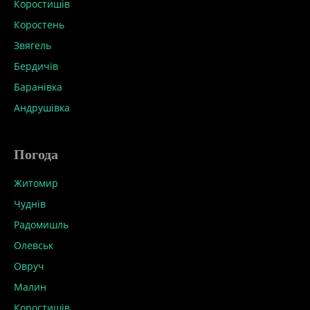
Коростишів
Коростень
Звягель
Бердичів
Баранівка
Андрушівка
Погода
Житомир
Чуднів
Радомишль
Олевськ
Овруч
Малин
Коростишів