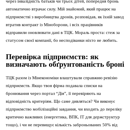
через інвалідність батьків чи трьох дітей, попередня бронь
автоматично втрачає силу. Мій знайомий, який працює на
підприємстві з виробництва дронів, розповідав, як їхній завод
втратив контракт із Міноборони, і всіх працівників
відправили оновлювати дані в ТЦК. Мораль проста: стеж за
статусом своєї компанії, бо несподіванки ніхто не любить.
Перевірка підприємств: як
визначають обґрунтованість броні
ТЦК разом із Мінекономіки влаштували справжню ревізію
підприємств. Якщо твоя фірма подавала списки на
бронювання через портал “Дія”, її перевіряють на
відповідність критеріям. Що саме дивляться? Чи виконує
підприємство мобілізаційні завдання, чи входить до переліку
критично важливих (енергетика, ВПК, ІТ для держструктур
тощо), і чи не перевищує кількість заброньованих 50% від