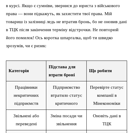
в курсі. Якщо є сумніви, звернися до юриста з військового
права — вони підкажуть, як захистити твої права. Мій
товариш із залізниці ледь не втратив бронь, бо не оновив дані
в ТЦК після закінчення терміну відстрочки. Не повторюй
його помилок! Ось коротка шпаргалка, щоб ти швидко
зрозумів, чи є ризик:
Підстава для
Категорія
Що робити
втрати броні
Працівники
Підприємство
Перевірте статус
некритичних
втратило статус
компанії в
підприємств
критичного
Мінекономіки
Звільнені або
Зміна посади чи
Оновіть дані в
переведені
звільнення
ТЦК