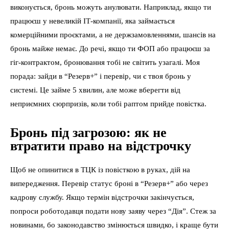
виконується, бронь можуть анулювати. Наприклад, якщо ти
працюєш у невеликій ІТ-компанії, яка займається
комерційними проєктами, а не держзамовленнями, шансів на
бронь майже немає. До речі, якщо ти ФОП або працюєш за
гіг-контрактом, бронювання тобі не світить узагалі. Моя
порада: зайди в “Резерв+” і перевір, чи є твоя бронь у
системі. Це займе 5 хвилин, але може вберегти від
неприємних сюрпризів, коли тобі раптом прийде повістка.
Бронь під загрозою: як не
втратити право на відстрочку
Щоб не опинитися в ТЦК із повісткою в руках, дій на
випередження. Перевір статус броні в “Резерв+” або через
кадрову службу. Якщо термін відстрочки закінчується,
попроси роботодавця подати нову заяву через “Дія”. Стеж за
новинами, бо законодавство змінюється швидко, і краще бути