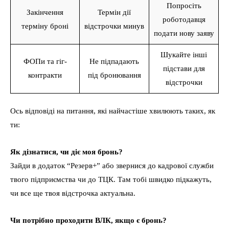
Попросіть
Закінчення
Термін дії
роботодавця
терміну броні
відстрочки минув
подати нову заяву
Шукайте інші
ФОПи та гіг-
Не підпадають
підстави для
контракти
під бронювання
відстрочки
Ось відповіді на питання, які найчастіше хвилюють таких, як
ти:
Як дізнатися, чи діє моя бронь?
Зайди в додаток “Резерв+” або звернися до кадрової служби
твого підприємства чи до ТЦК. Там тобі швидко підкажуть,
чи все ще твоя відстрочка актуальна.
Чи потрібно проходити ВЛК, якщо є бронь?