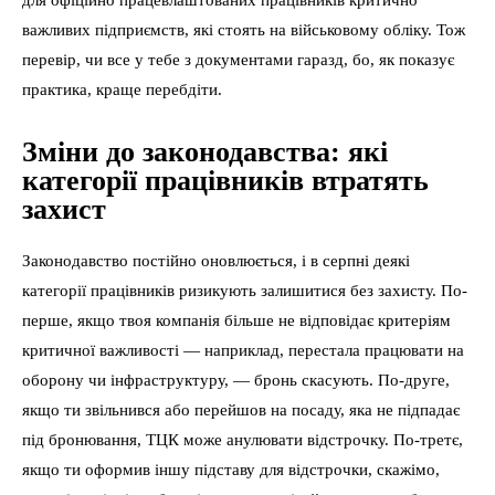
для офіційно працевлаштованих працівників критично
важливих підприємств, які стоять на військовому обліку. Тож
перевір, чи все у тебе з документами гаразд, бо, як показує
практика, краще перебдіти.
Зміни до законодавства: які
категорії працівників втратять
захист
Законодавство постійно оновлюється, і в серпні деякі
категорії працівників ризикують залишитися без захисту. По-
перше, якщо твоя компанія більше не відповідає критеріям
критичної важливості — наприклад, перестала працювати на
оборону чи інфраструктуру, — бронь скасують. По-друге,
якщо ти звільнився або перейшов на посаду, яка не підпадає
під бронювання, ТЦК може анулювати відстрочку. По-третє,
якщо ти оформив іншу підставу для відстрочки, скажімо,