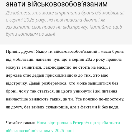
знати військовозобов’язаним
Дізнайтесь, хто може втратити бронь від мобілізації
в серпні 2025 року, які нові правила діють і як
захистити своє право на відстрочку. Читайте, щоб
бути готовим до змін!
Привіт, друже! Якщо ти військовозобов’язаний і маєш бронь
від мобілізації, напевно чув, що в серпні 2025 року правила
можуть змінитися. Законодавство не стоїть на місці, і
держава стає дедалі прискіпливішою до тих, хто має
відстрочку. Давай розберемося, хто може залишитися без
броні, чому так стається, як цього уникнути і які питання
найчастіше хвилюють таких, як ти. Усе поясню по-простому,
як другу, без зайвих складнощів, але з фактами й без води.
Читайте також:
Нова відстрочка в Резерв+: що треба знати
військовозобов’язаним у 2025 році