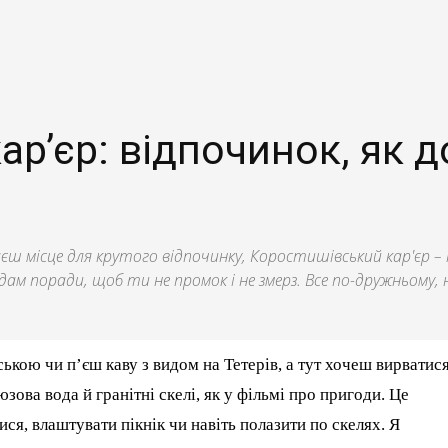
р’єр: відпочинок, як д
ш місце для крутого відпочинку, Коростишівський кар'єр – т
м поради, щоб ти не промок і не змерз. Все по-дружньому, н
ькою чи п’єш каву з видом на Тетерів, а тут хочеш вирватис
зова вода й гранітні скелі, як у фільмі про пригоди. Це
ися, влаштувати пікнік чи навіть полазити по скелях. Я