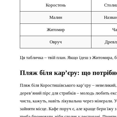
Коростень
Столиц
Малин
Назван
Житомир
Ча
Овруч
Древл
Ця табличка – твій план. Якщо їдеш з Житомира, 
Пляж біля кар’єру: що потрібн
Пляж біля Коростишівського кар’єру – невеликий, 
дерев’яний пірс для стрибків – молодь любить екс
чиста, кажуть, навіть лікувальна через мінерали.
зайняти місце. Кафе поруч є, але краще бери їжу 
треба бронювати, ніби столик у ресторані. Приятел