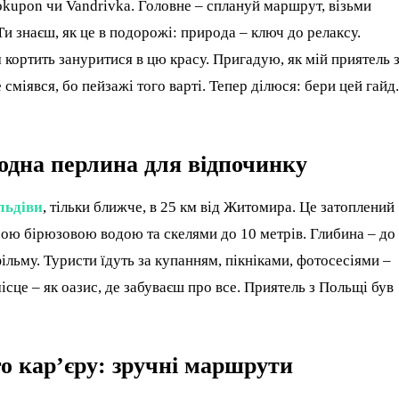
Pokupon чи Vandrivka. Головне – сплануй маршрут, візьми
и знаєш, як це в подорожі: природа – ключ до релаксу.
м кортить зануритися в цю красу. Пригадую, як мій приятель 
 сміявся, бо пейзажі того варті. Тепер ділюся: бери цей гайд.
одна перлина для відпочинку
льдіви
, тільки ближче, в 25 км від Житомира. Це затоплений
зорою бірюзовою водою та скелями до 10 метрів. Глибина – до
фільму. Туристи їдуть за купанням, пікніками, фотосесіями –
ісце – як оазис, де забуваєш про все. Приятель з Польщі був
о кар’єру: зручні маршрути