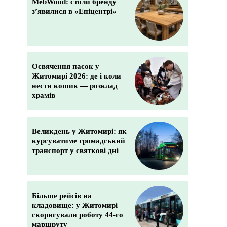
MebWood: столи бренду
з’явилися в «Епіцентрі»
з
Освячення пасок у
Житомирі 2026: де і коли
нести кошик — розклад
храмів
Великдень у Житомирі: як
курсуватиме громадський
транспорт у святкові дні
Більше рейсів на
кладовище: у Житомирі
скоригували роботу 44-го
маршруту