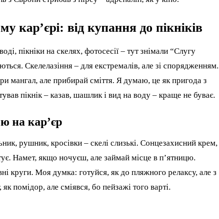
у кар’єрі: від купання до пікніків
оді, пікніки на скелях, фотосесії – тут знімали “Слугу
ються. Скелелазіння – для екстремалів, але зі спорядженням.
ри мангал, але прибирай сміття. Я думаю, це як пригода з
вав пікнік – казав, шашлик і вид на воду – краще не буває.
ю на кар’єр
ьник, рушник, кросівки – скелі слизькі. Сонцезахисний крем,
тує. Намет, якщо ночуєш, але займай місце в п’ятницю.
вні круги. Моя думка: готуйся, як до пляжного релаксу, але з
як помідор, але сміявся, бо пейзажі того варті.