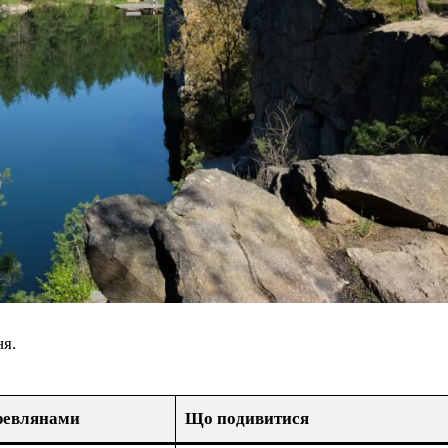
ня.
древлянами
Що подивитися