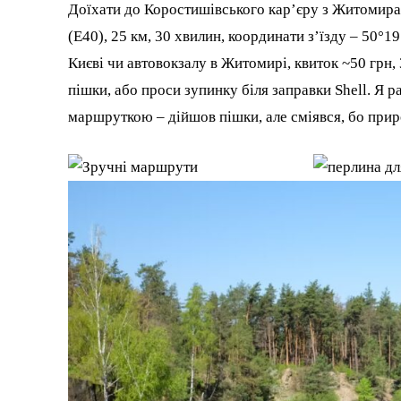
Доїхати до Коростишівського кар’єру з Житомира 
(Е40), 25 км, 30 хвилин, координати з’їзду – 50°
Києві чи автовокзалу в Житомирі, квиток ~50 грн, 
пішки, або проси зупинку біля заправки Shell. Я 
маршруткою – дійшов пішки, але сміявся, бо прир