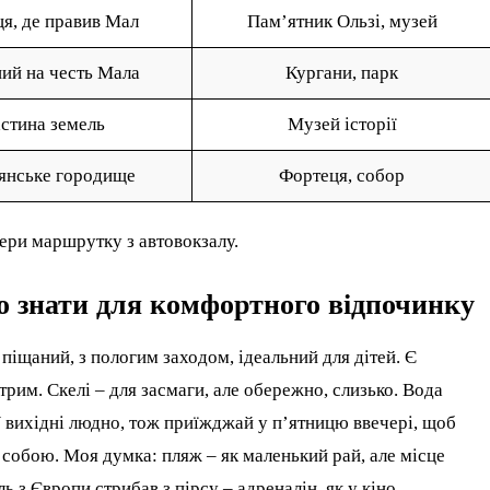
я, де правив Мал
Пам’ятник Ользі, музей
ий на честь Мала
Кургани, парк
стина земель
Музей історії
янське городище
Фортеця, собор
бери маршрутку з автовокзалу.
о знати для комфортного відпочинку
піщаний, з пологим заходом, ідеальний для дітей. Є
трим. Скелі – для засмаги, але обережно, слизько. Вода
 У вихідні людно, тож приїжджай у п’ятницю ввечері, щоб
з собою. Моя думка: пляж – як маленький рай, але місце
ь з Європи стрибав з пірсу – адреналін, як у кіно.