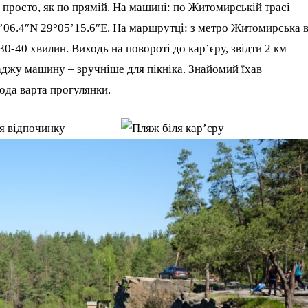
просто, як по прямій. На машині: по Житомирській трасі
19’06.4″N 29°05’15.6″E. На маршрутці: з метро Житомирська 
30-40 хвилин. Виходь на повороті до кар’єру, звідти 2 км
раджу машину – зручніше для пікніка. Знайомий їхав
ода варта прогулянки.