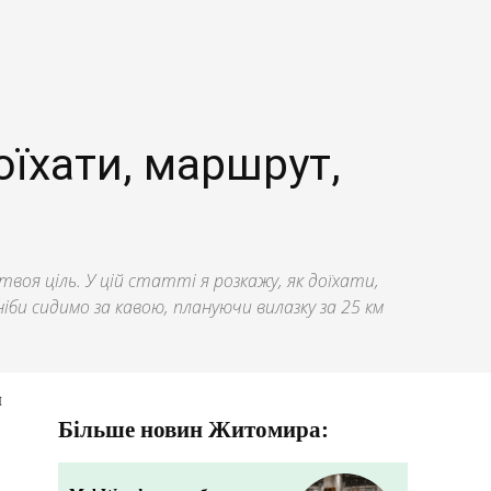
оїхати, маршрут,
воя ціль. У цій статті я розкажу, як доїхати,
іби сидимо за кавою, плануючи вилазку за 25 км
я
Більше новин Житомира: