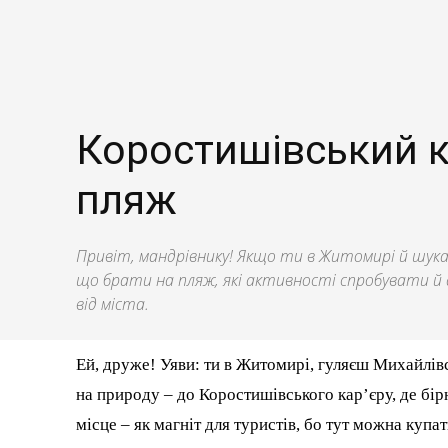
Коростишівський ка
пляж
Привіт, мандрівнику! Якщо ти в Житомирі й шукає
що брати на пляж, які активності спробувати й да
від міста.
Ей, друже! Уяви: ти в Житомирі, гуляєш Михайлівс
на природу – до Коростишівського кар’єру, де бірю
місце – як магніт для туристів, бо тут можна купат