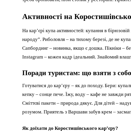
Активності на Коростишівськом
На кар’єрі купа активностей: купання в бірюзовій в
народу”. Риболовля – на тихому березі, де не купа
Сапбординг – новинка, якщо є дошка. Пікніки – бе
Instagram – кожен кадр ідеальний. Знайомий влашту
Поради туристам: що взяти з собо
Готуватися до кар’єру – як до походу. Бери: купал
кепку – сонце пече. Їжу, воду – кафе не завжди ря
Сміттєві пакети – природа дякує. Для дітей – наду
розумом. Приятель з Варшави забув крем – засмаг, 
Як доїхати до Коростишівського кар’єру?