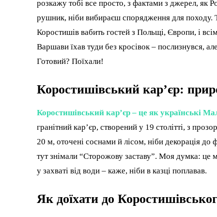
розкажу тобі все просто, з фактами з джерел, як 
рушник, ніби вибираєш спорядження для походу. Т
Коростишів вабить гостей з Польщі, Європи, і всі
Варшави їхав туди без кросівок – послизнувся, але
Готовий? Поїхали!
Коростишівський кар’єр: прир
Коростишівський кар’єр – це як українські Ма
гранітний кар’єр, створений у 19 столітті, з про
20 м, оточені соснами й лісом, ніби декорація до 
тут знімали “Сторожову заставу”. Моя думка: це м
у захваті від води – каже, ніби в казці поплавав.
Як доїхати до Коростишівськог