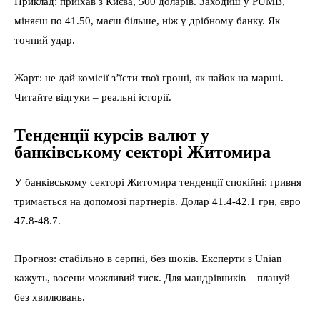
Приклад: приїхав з Києва, 500 доларів. Заходиш у PUMB,
міняєш по 41.50, маєш більше, ніж у дрібному банку. Як
точний удар.
Жарт: не дай комісії з’їсти твої гроші, як пайок на марші.
Читайте відгуки – реальні історії.
Тенденції курсів валют у
банківському секторі Житомира
У банківському секторі Житомира тенденції спокійні: гривня
тримається на допомозі партнерів. Долар 41.4-42.1 грн, євро
47.8-48.7.
Прогноз: стабільно в серпні, без шоків. Експерти з Unian
кажуть, восени можливий тиск. Для мандрівників – плануй
без хвилювань.