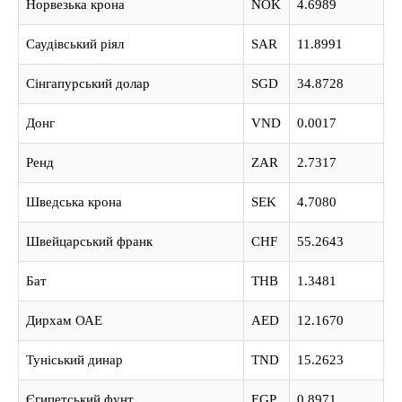
Норвезька крона
NOK
4.6989
Саудівський ріял
SAR
11.8991
Сінгапурський долар
SGD
34.8728
Донг
VND
0.0017
Ренд
ZAR
2.7317
Шведська крона
SEK
4.7080
Швейцарський франк
CHF
55.2643
Бат
THB
1.3481
Дирхам ОАЕ
AED
12.1670
Туніський динар
TND
15.2623
Єгипетський фунт
EGP
0.8971