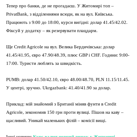
Тепер про банки, де не прогадаєш. У Житомирі топ –
PrivatBank, з відділеннями всюди, як на вул. Київська.
Працюють з 9:00 до 18:00, курси вигідні: долар 41.45/42.02.
Фіксуй у додатку – як резервувати плацдарм.
Ще Credit Agricole на вул. Велика Бердичівська: долар
41.45/41.95, євро 47.90/48.39, плюс GBP і CHF. Години: 9:00-
17:00. Туристи люблять за швидкість.
PUMB: долар 41.50/42.10, євро 48.00/48.70, PLN 11.15/11.45.
У центрі, зручно. Ukrgazbank: 41.40/41.90 за долар.
Приклад: мій знайомий з Британії міняв фунти в Credit
Agricole, зекономив 150 грн проти вулиці. Пішов на каву –
щасливий. Уникай маленьких філій – комісії вищі.
Інші новини:
Курс валют чорний ринок у Житомирі