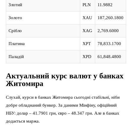
Злотий
PLN
11.9882
Золото
XAU
187,260.1800
Срібло
XAG
2,769.6000
Платина
XPT
78,833.1700
Паладій
XPD
61,848.4800
Актуальний курс валют у банках
Житомира
Слухай, курси в банках Житомира сьогодні стабільні, ніби
добре обладнаний бункер. За даними Мінфіну, офіційний
НБУ: долар – 41.7901 грн, євро – 48.347 грн. Але в банках
додається маржа.