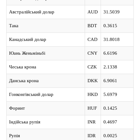
Австралійський долар
AUD
31.5039
Така
BDT
0.3615
Канадський долар
CAD
31.8018
Юань Женьміньбі
CNY
6.6196
Чеська крона
CZK
2.1338
Данська крона
DKK
6.9061
Гонконгівський долар
HKD
5.6979
Форинт
HUF
0.1425
Індійська рупія
INR
0.4697
Рупія
IDR
0.0025