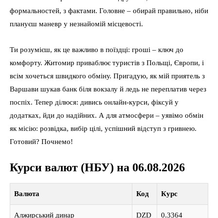
формальностей, з фактами. Головне – обирай правильно, ніби
плануєш маневр у незнайомій місцевості.
Ти розумієш, як це важливо в поїздці: гроші – ключ до
комфорту. Житомир приваблює туристів з Польщі, Європи, і
всім хочеться швидкого обміну. Пригадую, як мій приятель з
Варшави шукав банк біля вокзалу й ледь не переплатив через
поспіх. Тепер ділюся: дивись онлайн-курси, фіксуй у
додатках, йди до надійних. А для атмосфери – уявімо обмін
як місію: розвідка, вибір цілі, успішний відступ з гривнею.
Готовий? Почнемо!
Курси валют (НБУ) на 06.08.2026
Валюта
Код
Курс
Алжирський динар
DZD
0.3364