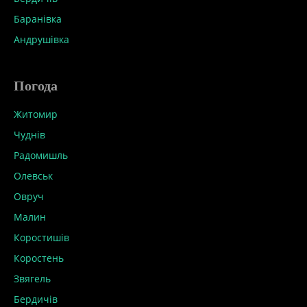
Баранівка
Андрушівка
Погода
Житомир
Чуднів
Радомишль
Олевськ
Овруч
Малин
Коростишів
Коростень
Звягель
Бердичів