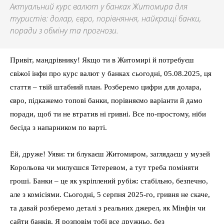
Актуальний курс валют у банках Житомира для
туристів: долар, євро, порівняння, найкращі банки,
поради з обміну та прогнози.
Привіт, мандрівнику! Якщо ти в Житомирі й потребуєш
свіжої інфи про курс валют у банках сьогодні, 05.08.2025, ця
стаття – твій штабний план. Розберемо цифри для долара,
євро, підкажемо топові банки, порівняємо варіанти й дамо
поради, щоб ти не втратив ні гривні. Все по-простому, ніби
бесіда з напарником по варті.
Ей, друже! Уяви: ти блукаєш Житомиром, заглядаєш у музей
Корольова чи милуєшся Тетеревом, а тут треба поміняти
гроші. Банки – це як укріплений рубіж: стабільно, безпечно,
але з комісіями. Сьогодні, 5 серпня 2025-го, гривня не скаче,
та давай розберемо деталі з реальних джерел, як Мінфін чи
сайти банків. Я розповім тобі все дружньо, без