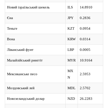
Новий ізраїльський шекель
ILS
14.8910
Єна
JPY
0.2836
Теньге
KZT
0.0954
Вона
KRW
0.0314
Ліванський фунт
LBP
0.0005
Малайзійський ринггіт
MYR
10.9164
MX
Мексиканське песо
2.5953
N
Молдовський лей
MDL
2.5702
Новозеландський долар
NZD
26.2283