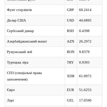
Фунт стерлінгів
GBP
60.2414
Долар США
USD
44.6895
Сербський динар
RSD
0.4398
Азербайджанський манат
AZN
26.2972
Румунський лей
RON
9.8379
Турецька ліра
TRY
0.9393
СПЗ (спеціальні права
XDR
61.0972
запозичення)
Євро
EUR
51.6253
Ларі
GEL
17.0590