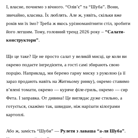
І, власне, почнемо з вічного. “Олів’є” та “Шуба”. Вони,
звичайно, класика. Їх люблять. Але ж, уявіть, скільки вже
років ми їх їмо? Треба ж якось урізноманітнити стіл, зробити
його легшим. Тому, головний тренд 2026 року –
“Салати-
конструктори”
.
Що це таке? Це не просто салат у великій мисці, це коли ви
окремо подаєте інгредієнти, а гості самі збирають свою
порцію. Наприклад, ми беремо гарну миску з руколою (а її
зараз продають навіть на Житньому ринку), окремо ставимо
в’ялені томати, окремо — куряче філе-гриль, окремо — сир
Фета. І заправка. От дивина! Це виглядає дуже стильно, а
готується, скажімо так, швидше, ніж нарізати кілограми
картоплі.
Або ж, замість “Шуби” —
Рулети з лаваша “а-ля Шуба”
.