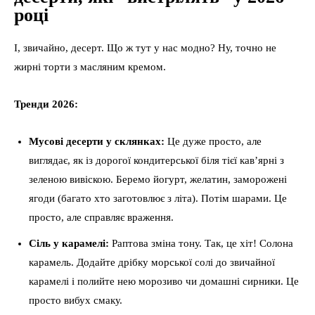
році
І, звичайно, десерт. Що ж тут у нас модно? Ну, точно не
жирні торти з масляним кремом.
Тренди 2026:
Мусові десерти у склянках:
Це дуже просто, але
виглядає, як із дорогої кондитерської біля тієї кав’ярні з
зеленою вивіскою. Беремо йогурт, желатин, заморожені
ягоди (багато хто заготовлює з літа). Потім шарами. Це
просто, але справляє враження.
Сіль у карамелі:
Раптова зміна тону. Так, це хіт! Солона
карамель. Додайте дрібку морської солі до звичайної
карамелі і полийте нею морозиво чи домашні сирники. Це
просто вибух смаку.