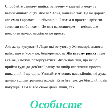
Спробуйте свинячу шийку, запечену у глазурі з меду та
бальзамічного оцту. Або ні? Хоча, напевно так. Це не дорого,
але смак і аромат — неймовірні. І потім її просто нарізаєш
тонкими скибочками. Це як з велосипедом — вмієш, але
пояснити важко, наскільки це просто.
Але ж, де купувати? Люди які готують у Житомирі, знають:
найкраще м’ясо – це, безперечно, на
Житньому ринку
. Там
і свіже, і можна поторгуватися. Якось помітив, що якщо
прийти туди до дев’ятої ранку, то вибір яловичини просто
шикарний. І ще одне. Уникайте м’ясних павільйонів, які дуже
далеко від центральних входів. Купуйте там, де більший потік
покупців. Там м’ясо свіже двічі. Двічі, так.
Особисте