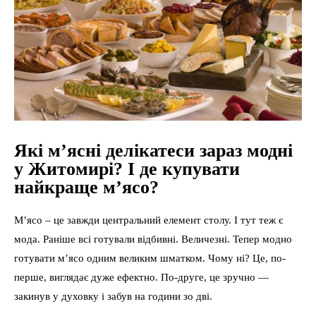
Які м’ясні делікатеси зараз модні
у Житомирі? І де купувати
найкраще м’ясо?
М’ясо – це завжди центральний елемент столу. І тут теж є
мода. Раніше всі готували відбивні. Величезні. Тепер модно
готувати м’ясо одним великим шматком. Чому ні? Це, по-
перше, виглядає дуже ефектно. По-друге, це зручно —
закинув у духовку і забув на години зо дві.