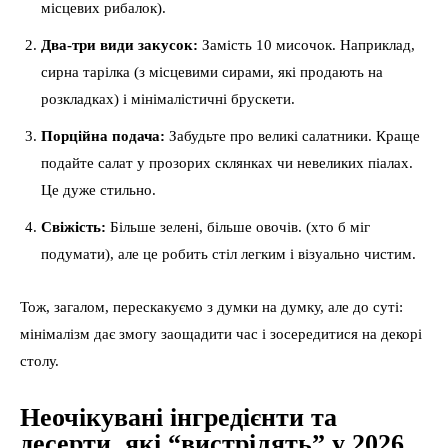
місцевих рибалок).
Два-три види закусок:
Замість 10 мисочок. Наприклад,
сирна тарілка (з місцевими сирами, які продають на
розкладках) і мінімалістичні брускети.
Порційна подача:
Забудьте про великі салатники. Краще
подайте салат у прозорих склянках чи невеликих піалах.
Це дуже стильно.
Свіжість:
Більше зелені, більше овочів. (хто б міг
подумати), але це робить стіл легким і візуально чистим.
Тож, загалом, перескакуємо з думки на думку, але до суті:
мінімалізм дає змогу заощадити час і зосередитися на декорі
столу.
Неочікувані інгредієнти та
десерти, які “вистрілять” у 2026