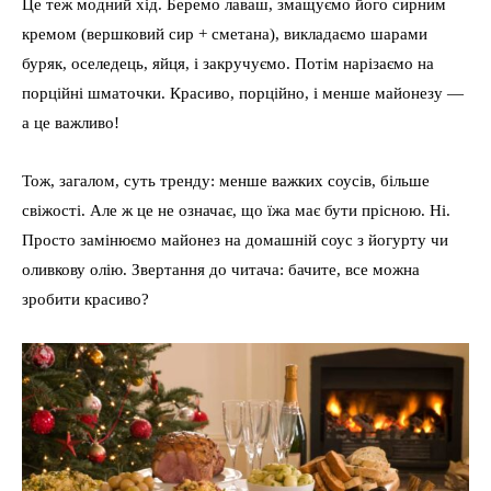
Це теж модний хід. Беремо лаваш, змащуємо його сирним
кремом (вершковий сир + сметана), викладаємо шарами
буряк, оселедець, яйця, і закручуємо. Потім нарізаємо на
порційні шматочки. Красиво, порційно, і менше майонезу —
а це важливо!
Тож, загалом, суть тренду: менше важких соусів, більше
свіжості. Але ж це не означає, що їжа має бути прісною. Ні.
Просто замінюємо майонез на домашній соус з йогурту чи
оливкову олію. Звертання до читача: бачите, все можна
зробити красиво?