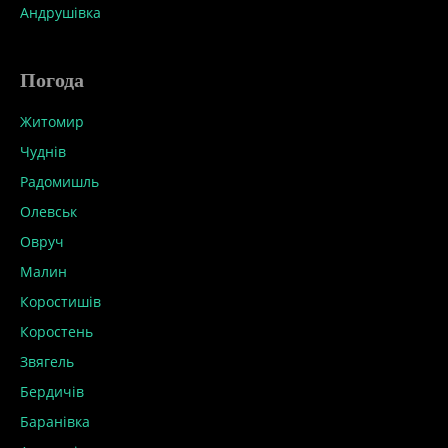
Андрушівка
Погода
Житомир
Чуднів
Радомишль
Олевськ
Овруч
Малин
Коростишів
Коростень
Звягель
Бердичів
Баранівка