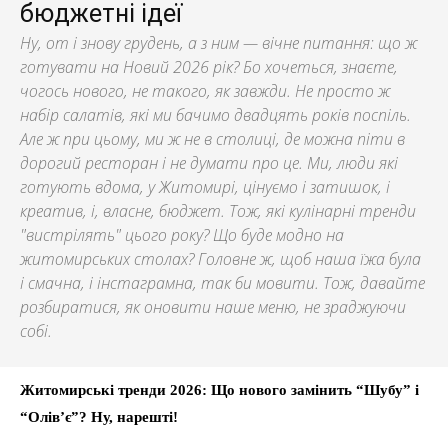
бюджетні ідеї
Ну, от і знову грудень, а з ним — вічне питання: що ж
готувати на Новий 2026 рік? Бо хочеться, знаєте,
чогось нового, не такого, як завжди. Не просто ж
набір салатів, які ми бачимо двадцять років поспіль.
Але ж при цьому, ми ж не в столиці, де можна піти в
дорогий ресторан і не думати про це. Ми, люди які
готують вдома, у Житомирі, цінуємо і затишок, і
креатив, і, власне, бюджет. Тож, які кулінарні тренди
"вистрілять" цього року? Що буде модно на
житомирських столах? Головне ж, щоб наша їжа була
і смачна, і інстаграмна, так би мовити. Тож, давайте
розбиратися, як оновити наше меню, не зраджуючи
собі.
Житомирські тренди 2026: Що нового замінить “Шубу” і
“Олів’є”? Ну, нарешті!