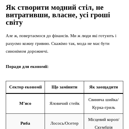
Як створити модний стіл, не
витративши, власне, усі гроші
світу
Але ж, повертаємося до фінансів. Ми ж люди які готують і
рахуємо кожну гривню. Скажімо так, мода не має бути
синонімом дорожнечі.
Поради для економії:
Сектор економії
Що замінити
Як заощадити
Свиняча шийка/
М’ясо
Яловичий стейк
Курка-гриль
Місцевий короп/
Риба
Лосось/Осетер
Скумбрія