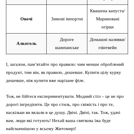
Квашена капуста/
Овочі
Зимові імпортні
Мариновані
огірки
Дороге
Домашні наливки/
Алкоголь
шампанське
глінтвейн
І, загалом, пам’ятайте про правило: чим менше оброблений
продукт, тим він, як правило, дешевше. Купити цілу курку
дешевше, ніж купити вже нарізане філе.
Тож, не бійтеся експериментувати. Модний стіл – це не про
дорогі інгредієнти. Це про стиль, про свіжість і про те,
наскільки ви вклали в це душу. Двічі. Двічі, так. Тож, удачі
вам, люди які готують! Нехай ваша святкова їжа буде
найсмачнішою у всьому Житомирі!