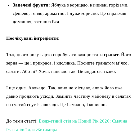
Запечені фрукти:
Яблука з корицею, начинені горіхами.
Дешево, тепло, ароматно. І дуже корисно. Це справжня
домашня, затишна
їжа
.
Неочікувані інгредієнти:
Тож, цього року варто спробувати використати
гранат
. Його
зерна — це і прикраса, і кислинка. Посипте гранатом м’ясо,
салати. Або ні? Хоча, напевно так. Виглядає святково.
І ще одне. Авокадо. Так, воно не місцеве, але ж його вже
давно продають усюди. Замініть частину майонезу в салатах
на густий соус із авокадо. Це і смачно, і корисно.
До теми статті:
Бюджетний стіл на Новий Рік 2026: Смачна
їжа та ідеї для Житомира