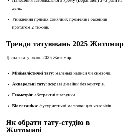
Нанесення загоювального крему (Bepanthen) 2–3 рази на
день.
Уникнення прямих сонячних променів і басейнів
протягом 2 тижнів.
Тренди татуювань 2025 Житомир
Тренди татуювань 2025 Житомир:
Мінімалістичні тату
: маленькі написи чи символи.
Акварельні тату
: яскраві дизайни без контурів.
Геометрія
: абстрактні візерунки.
Біомеханіка
: футуристичні малюнки для чоловіків.
Як обрати тату-студію в
Житомирі