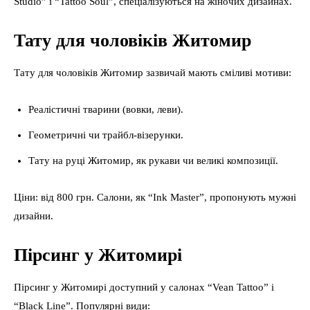
Studio” і “Tattoo Soul”, спеціалізуються на жіночих дизайнах.
Тату для чоловіків Житомир
Тату для чоловіків Житомир зазвичай мають сміливі мотиви:
Реалістичні тварини (вовки, леви).
Геометричні чи трайбл-візерунки.
Тату на руці Житомир, як рукави чи великі композиції.
Ціни: від 800 грн. Салони, як “Ink Master”, пропонують мужні
дизайни.
Пірсинг у Житомирі
Пірсинг у Житомирі доступний у салонах “Vean Tattoo” і
“Black Line”. Популярні види: