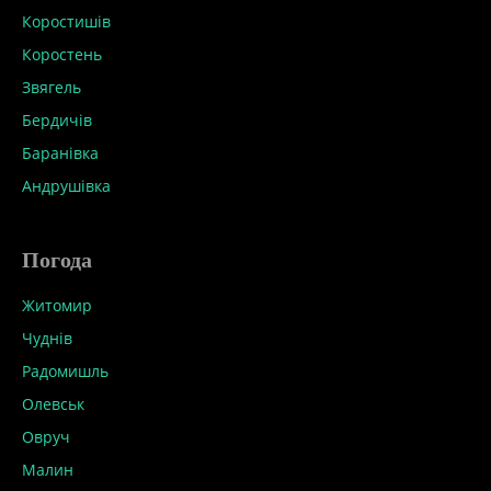
Коростишів
Коростень
Звягель
Бердичів
Баранівка
Андрушівка
Погода
Житомир
Чуднів
Радомишль
Олевськ
Овруч
Малин