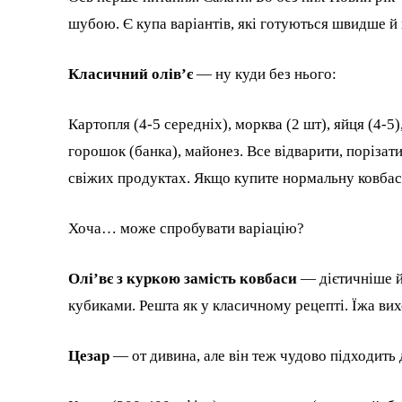
шубою. Є купа варіантів, які готуються швидше й 
Класичний олів’є
— ну куди без нього:
Картопля (4-5 середніх), моркв​а (2 шт), яйця (4-5)
горошок (банка), майонез. Все відварити, порізат
свіжих продуктах. Якщо купите нормальну ковбасу (
Хоча… може спробувати варіацію?
Олі’вє з куркою замість ковбаси
— дієтичніше й 
кубиками. Решта як у класичному рецепті. Їжа вих
Цезар
— от дивина, але він теж чудово підходить 