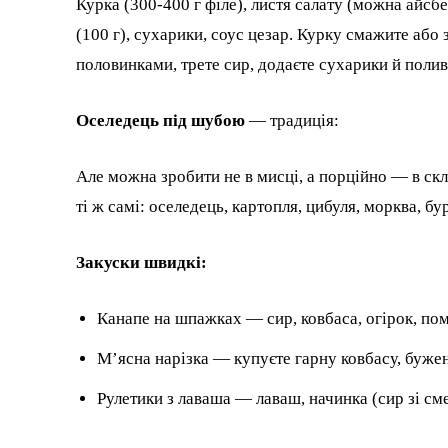
Курка (300-400 г філе), листя салату (можна айсб
(100 г), сухарики, соус цезар. Курку смажите або 
половинками, тре​те сир, додаєте сухарики й поли
Оселедець під шубою
— традиція:
Але можна зробити не в мисці, а порційно — в ск
ті ж самі: оселедець, картопля, цибуля, морква, бу
Закуски швидкі:
Канапе на шпажках — сир, ковбаса, огірок, пом
М’ясна нарізка — купуєте гарну ковбасу, бужен
Рулетики з лаваша — лаваш, начинка (сир зі см