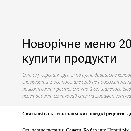
Новорічне меню 20
купити продукти
Стоїш у середині грудня на кухні, дивишся в холо
спробувати щось нове, але щоб не провозитися п
приготувати просто, смачно й без шаленого бюдж
перетворити святковий стіл на марафон готува
Святкові салати та закуски: швидкі рецепти з 
Ось перше питання. Салати. Бо без них Новий рік 