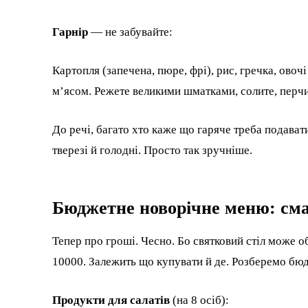
Гарнір
— не забувайте:
Картопля (запечена, пюре, фрі), рис, гречка, овоч
м’ясом. Режете великими шматками, солите, перчит
До речі, багато хто каже що гаряче треба подават
тверезі й голодні. Просто так зручніше.
Бюджетне новорічне меню: смач
Тепер про гроші. Чесно. Бо святковий стіл може об
10000. Залежить що купувати й де. Розберемо бюд
Продукти для салатів
(на 8 осіб):