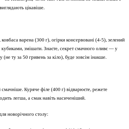
виглядають цікавіше.
, ковбаса варена (300 г), огірки консервовані (4-5), зелений
и кубиками, змішати. Знаєте, секрет смачного оливє — у
не ту за 50 гривень за кіло), буде зовсім інакше.
смачніше. Куряче філе (400 г) відварюєте, режете
одить легша, а смак навіть насиченіший.
для новорічного столу: