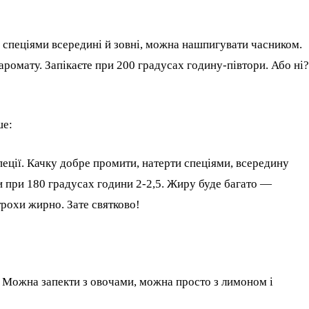
е спеціями всередині й зовні, можна нашпигувати часником.
ромату. Запікаєте при 200 градусах годину-півтори. Або ні?
ше:
 спеції. Качку добре промити, натерти спеціями, всередину
и при 180 градусах години 2-2,5. Жиру буде багато —
трохи жирно. Зате святково!
и. Можна запекти з овочами, можна просто з лимоном і