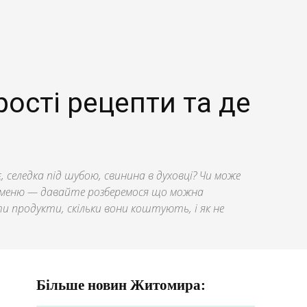
ості рецепти та де
 селедка під шубою, свинина в духовці? Чи може
м меню — давайте розберемося що можна
и продукти, скільки вони коштують, і як не
Більше новин Житомира: