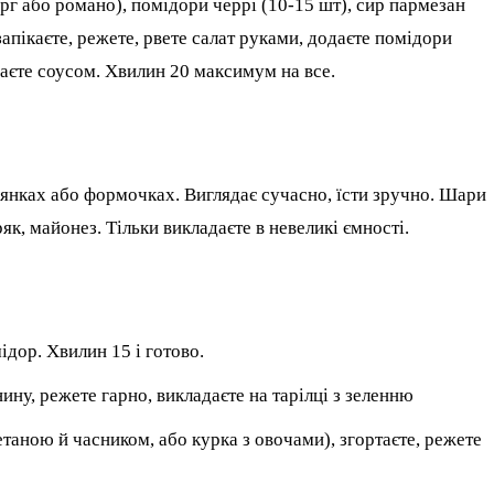
ерг або романо), помідори черрі (10-15 шт), сир пармезан
запікаєте, режете, рвете салат руками, додаєте помідори
ваєте соусом. Хвилин 20 максимум на все.
лянках або формочках. Виглядає сучасно, їсти зручно. Шари
ряк, майонез. Тільки викладаєте в невеликі ємності.
ідор. Хвилин 15 і готово.
ину, режете гарно, викладаєте на тарілці з зеленню
етаною й часником, або курка з овочами), згортаєте, режете