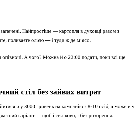
і запечені. Найпростіше — картопля в духовці разом з
е, поливаєте олією — і туди ж де м’ясо.
и опівночі. А чого? Можна й о 22:00 подати, поки всі ще
ний стіл без зайвих витрат
ійтися й у 3000 гривень на компанію з 8-10 осіб, а може й у
жетний варіант — щоб і святково, і без розорення.