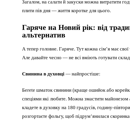
Загалом, на салати й закуски можна витратити год
плити пів дня — життя коротке для цього.
Гаряче на Новий рік: від тради
альтернатив
А тепер головне. Гаряче. Тут кожна сім’я має свої
Але давайте чесно — не всі вміють готувати складні
Свинина в духовці
— найпростіше:
Беrete шматок свинини (краще ошийок або корейка)
спеціями які любите. Можна змастити майонезом а
кладете в духовку на 180 градусів, годину-півтори
розгортаєте фольгу, щоб підрум’янилася скоринка