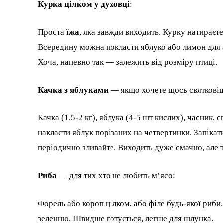
Курка цілком у духовці
:
Проста
їжа
, яка завжди виходить. Курку натираєт
Всередину можна покласти яблуко або лимон для а
Хоча, напевно так — залежить від розміру птиці.
Качка з яблуками
— якщо хочете щось святкові
Качка (1,5-2 кг), яблука (4-5 шт кислих), часник,
накласти яблук порізаних на четвертинки. Запікат
періодично зливайте. Виходить дуже смачно, але 
Риба
— для тих хто не любить м’ясо:
Форель або короп цілком, або філе будь-якої риб
зеленню. Швидше готується, легше для шлунка.