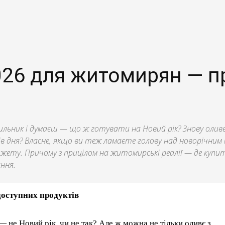
26 для житомирян — пр
дильник і думаєш — що ж готувати на Новий рік? Знову оливє,
ів дня? Власне, якщо ви теж ламаєте голову над новорічни
ету. Причому з прицілом на житомирські реалії — де купит
ння.
доступних продуктів
— не Новий рік, чи не так? Але ж можна не тільки оливє з