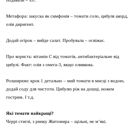
подавали – хіт.
Метафора: закуска як симфонія – томати соло, цибуля акорд,
олія диригент.
Додай огірок – вийде салат. Пробувала – освіжає.
Про користь: вітамін C від томатів, антибактеріальне від
цибулі. Факт: олія з омега-3, якщо оливкова.
Розширюю: крок 1 детально – мий томати в мисці з водою,
додай соду для чистоти. Цибулю ріж на дошці, ножем
гострим. І т.д.
Які томати найкращі?
Черрі стиглі, з ринку Житомира – щільні, не м’які.