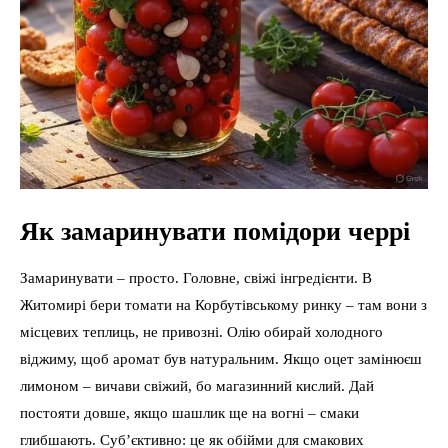
Як замаринувати помідори черрі
Замаринувати – просто. Головне, свіжі інгредієнти. В
Житомирі бери томати на Корбутівському ринку – там вони з
місцевих теплиць, не привозні. Олію обирай холодного
віджиму, щоб аромат був натуральним. Якщо оцет замінюєш
лимоном – вичави свіжий, бо магазинний кислий. Дай
постояти довше, якщо шашлик ще на вогні – смаки
глибшають. Суб’єктивно: це як обійми для смакових