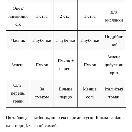
Оцет/
Для
лимонний
1 ст.л.
2 ст.л.
1 ст.л.
кислинки
сік
Подрібне
Часник
2 зубчики
3 зубчики
2 зубчики
ний
Зелена
Пучок +
Зелень
Пучок
Пучок
цибуля чи
перець
кріп
Сіль,
За
Більше
Менше
Італійські
перець,
смаком
перцю
солі
трави
трави
Ця таблиця – рятівник, коли експериментуєш. Кожна варіація
на 4 порції, час той самий.