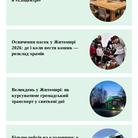
в «Епіцентрі»
Освячення пасок у Житомирі
2026: де і коли нести кошик —
розклад храмів
Великдень у Житомирі: як
курсуватиме громадський
транспорт у святкові дні
Більше рейсів на кладовище: у