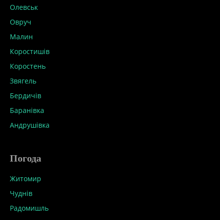
Олевськ
Овруч
Малин
Коростишів
Коростень
Звягель
Бердичів
Баранівка
Андрушівка
Погода
Житомир
Чуднів
Радомишль