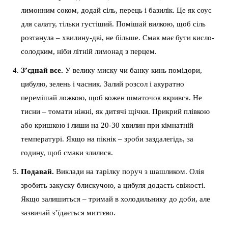
лимонним соком, додай сіль, перець і базилік. Це як соус
для салату, тільки густіший. Помішай вилкою, щоб сіль
розтанула – хвилину-дві, не більше. Смак має бути кисло-
солодким, ніби літній лимонад з перцем.
З’єднай все.
У велику миску чи банку кинь помідори,
цибулю, зелень і часник. Залий розсол і акуратно
перемішай ложкою, щоб кожен шматочок вкрився. Не
тисни – томати ніжні, як дитячі щічки. Прикрий плівкою
або кришкою і лиши на 20-30 хвилин при кімнатній
температурі. Якщо на пікнік – зроби заздалегідь, за
годину, щоб смаки злилися.
Подавай.
Виклади на тарілку поруч з шашликом. Олія
зробить закуску блискучою, а цибуля додасть свіжості.
Якщо залишиться – тримай в холодильнику до доби, але
зазвичай з’їдається миттєво.