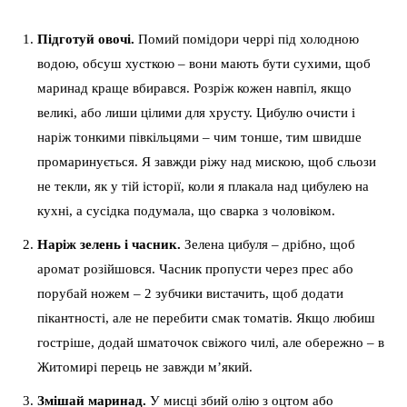
Підготуй овочі.
Помий помідори черрі під холодною
водою, обсуш хусткою – вони мають бути сухими, щоб
маринад краще вбирався. Розріж кожен навпіл, якщо
великі, або лиши цілими для хрусту. Цибулю очисти і
наріж тонкими півкільцями – чим тонше, тим швидше
промаринується. Я завжди ріжу над мискою, щоб сльози
не текли, як у тій історії, коли я плакала над цибулею на
кухні, а сусідка подумала, що сварка з чоловіком.
Наріж зелень і часник.
Зелена цибуля – дрібно, щоб
аромат розійшовся. Часник пропусти через прес або
порубай ножем – 2 зубчики вистачить, щоб додати
пікантності, але не перебити смак томатів. Якщо любиш
гостріше, додай шматочок свіжого чилі, але обережно – в
Житомирі перець не завжди м’який.
Змішай маринад.
У мисці збий олію з оцтом або