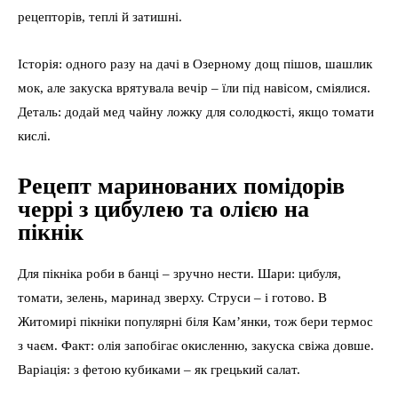
рецепторів, теплі й затишні.
Історія: одного разу на дачі в Озерному дощ пішов, шашлик
мок, але закуска врятувала вечір – їли під навісом, сміялися.
Деталь: додай мед чайну ложку для солодкості, якщо томати
кислі.
Рецепт маринованих помідорів
черрі з цибулею та олією на
пікнік
Для пікніка роби в банці – зручно нести. Шари: цибуля,
томати, зелень, маринад зверху. Струси – і готово. В
Житомирі пікніки популярні біля Кам’янки, тож бери термос
з чаєм. Факт: олія запобігає окисленню, закуска свіжа довше.
Варіація: з фетою кубиками – як грецький салат.