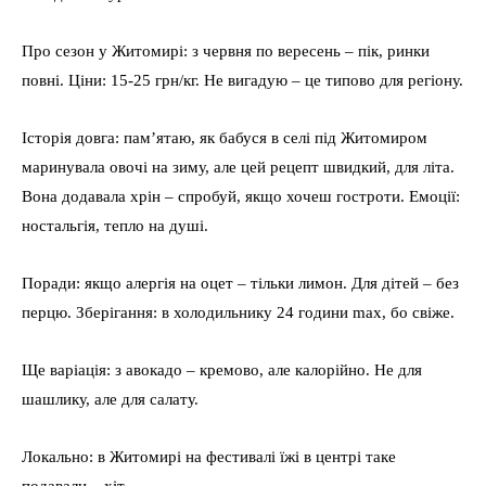
Про сезон у Житомирі: з червня по вересень – пік, ринки
повні. Ціни: 15-25 грн/кг. Не вигадую – це типово для регіону.
Історія довга: пам’ятаю, як бабуся в селі під Житомиром
маринувала овочі на зиму, але цей рецепт швидкий, для літа.
Вона додавала хрін – спробуй, якщо хочеш гостроти. Емоції:
ностальгія, тепло на душі.
Поради: якщо алергія на оцет – тільки лимон. Для дітей – без
перцю. Зберігання: в холодильнику 24 години max, бо свіже.
Ще варіація: з авокадо – кремово, але калорійно. Не для
шашлику, але для салату.
Локально: в Житомирі на фестивалі їжі в центрі таке