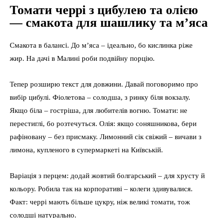
Томати черрі з цибулею та олією
— смакота для шашлику та м’яса
Смакота в балансі. До м’яса – ідеально, бо кислинка ріже
жир. На дачі в Малині роби подвійну порцію.
Тепер розширю текст для довжини. Давай поговоримо про
вибір цибулі. Фіолетова – солодша, з ринку біля вокзалу.
Якщо біла – гостріша, для любителів вогню. Томати: не
перестиглі, бо розтечуться. Олія: якщо соняшникова, бери
рафіновану – без присмаку. Лимонний сік свіжий – вичави з
лимона, купленого в супермаркеті на Київській.
Варіація з перцем: додай жовтий болгарський – для хрусту й
кольору. Робила так на корпоративі – колеги здивувалися.
Факт: черрі мають більше цукру, ніж великі томати, тож
солодші натурально.