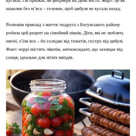
кусаєш, сік бризкає, як феєрверк на День міста. Жарт: це як
шашлик без м’яса – головне, щоб цибуля не кусала назад.
Розповім приклад з життя: подруга з Богунського району
робила цей рецепт на сімейний пікнік. Діти, які не люблять
овочі, з’їли все – бо солодко від томатів, гостро від цибулі.
Факт: черрі містять лікопін, антиоксидант, що захищає від
сонця, ідеально для літніх виїздів.