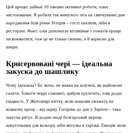
Цей процес займає 10 хвилин активної роботи, плюс
настоювання. Я робила так минулого літа на святкуванні дня
народження біля річки Тетерів – гості хвалили, ніби в
ресторані. Факт: олія допомагає вітамінам з томатів краще
засвоюватися, тож це не тільки смачно, а й корисно для
шкіри.
Крнсервовані чері — ідеальна
закуска до шашлику
Чому ідеальна? Бо легка, не важка на шлунок, як майонезні
салати. Томати черрі соковиті, цибуля хрумтить, олія додає
гладкості. У Житомирі влітку, коли шашлик смажать на
кожному кроці – від парку Гагаріна до дач у Заріччі – така
закуска рятує. Я додаю іноді болгарський перець
шматочками для кольору, ніби веселка в тарілці. Емоція: коли