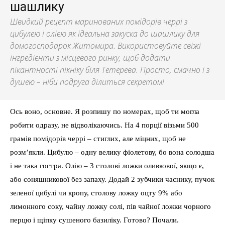
шашлику
Швидкий рецепт маринованих помідорів черрі з
цибулею і олією як ідеальна закуска до шашлику для
домогосподарок Житомира. Використовуйте свіжі
інгредієнти з місцевого ринку, щоб додати
пікантності пікніку біля Тетерева. Просто, смачно і з
душею – ніби подруга ділиться секретом!
Ось воно, основне. Я розпишу по номерах, щоб ти могла
робити одразу, не відволікаючись. На 4 порції візьми 500
грамів помідорів черрі – стиглих, але міцних, щоб не
розм’якли. Цибулю – одну велику фіолетову, бо вона солодша
і не така гостра. Олію – 3 столові ложки оливкової, якщо є,
або соняшникової без запаху. Додай 2 зубчики часнику, пучок
зеленої цибулі чи кропу, столову ложку оцту 9% або
лимонного соку, чайну ложку солі, пів чайної ложки чорного
перцю і щіпку сушеного базиліку. Готово? Почали.