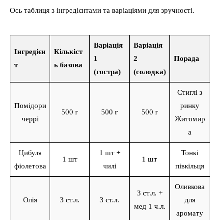
Ось таблиця з інгредієнтами та варіаціями для зручності.
Варіація
Варіація
Інгредієн
Кількіст
1
2
Порада
т
ь базова
(гостра)
(солодка)
Стиглі з
Помідори
ринку
500 г
500 г
500 г
черрі
Житомир
а
Цибуля
1 шт +
Тонкі
1 шт
1 шт
фіолетова
чилі
півкільця
Оливкова
3 ст.л. +
Олія
3 ст.л.
3 ст.л.
для
мед 1 ч.л.
аромату