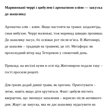
Мариновані черрі з цибулею і ароматною олією — закуска
до шашлику
Ароматна олія – ключ. Якщо настояти на травах заздалегідь,
смак вибухне. Черрі маленькі, тож маринад швидко проникає.
До шашлику пасує, бо освіжає рот після м’яса. В Житомирі,
де шашлик – традиція на травневі, це хіт. Метафора: як
прохолодний вітер над Тетеревом у спекотний день.
Приклад: на весіллі куми в селі під Житомиром подали таку –
гості просили рецепт.
Для грилю додай димні трави, як орегано. Приготувати –
легко, навіть якщо діти крутяться. Факт: цибуля містить
кверцетин, що зменшує запалення – корисно після активного
дня. Жарт: це закуска, яка не дає шашлику нудьгувати на