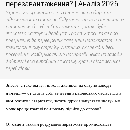
перезавантаження? | Аналіз 2026
Українська промисловість стоїть на роздоріжжі —
відновлювати старе чи будувати заново? Питання не
риторичне, бо від вибору залежить, якою буде
економіка наступні двадцять років. Хтось каже про
повернення до перевірених схем, інші наполягають на
технологічному стрибку. А істина, як завжди, десь
посередині. Розберімося, що насправді чекає на заводи,
фабрики і всю виробничу систему країни після великої
перебудови.
Знаєте, є таке відчуття, коли дивишся на старий завод і
думаєш — от стоїть собі велетень з радянських часів, і що з
ним робити? Зварювати, латати дірки і запускати знову? Чи
може краще взагалі по-новому підійти до справи?
От саме з такими роздумами зараз живе промисловість