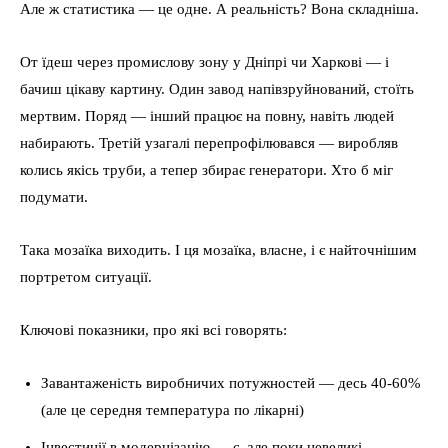
Але ж статистика — це одне. А реальність? Вона складніша.
От їдеш через промислову зону у Дніпрі чи Харкові — і
бачиш цікаву картину. Один завод напівзруйнований, стоїть
мертвим. Поряд — інший працює на повну, навіть людей
набирають. Третій узагалі перепрофілювався — виробляв
колись якісь труби, а тепер збирає генератори. Хто б міг
подумати.
Така мозаїка виходить. І ця мозаїка, власне, і є найточнішим
портретом ситуації.
Ключові показники, про які всі говорять:
Завантаженість виробничих потужностей — десь 40-60%
(але це середня температура по лікарні)
Інвестиції в модернізацію — є, але поки невеликі