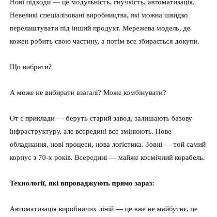
Нові підходи — це модульність, гнучкість, автоматизація.
Невеликі спеціалізовані виробництва, які можна швидко
перелаштувати під інший продукт. Мережева модель, де
кожен робить свою частину, а потім все збирається докупи.
Що вибрати?
А може не вибирати взагалі? Може комбінувати?
От є приклади — беруть старий завод, залишають базову
інфраструктуру, але всередині все змінюють. Нове
обладнання, нові процеси, нова логістика. Зовні — той самий
корпус з 70-х років. Всередині — майже космічний корабель.
Технології, які впроваджують прямо зараз:
Автоматизація виробничих ліній — це вже не майбутнє, це