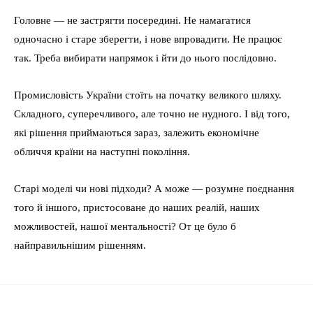
Головне — не застрягти посередині. Не намагатися
одночасно і старе зберегти, і нове впровадити. Не працює
так. Треба вибирати напрямок і йти до нього послідовно.
Промисловість України стоїть на початку великого шляху.
Складного, суперечливого, але точно не нудного. І від того,
які рішення приймаються зараз, залежить економічне
обличчя країни на наступні покоління.
Старі моделі чи нові підходи? А може — розумне поєднання
того й іншого, пристосоване до наших реалій, наших
можливостей, нашої ментальності? От це було б
найправильнішим рішенням.