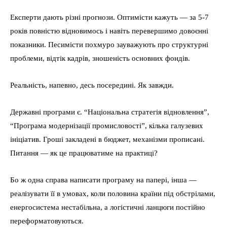
Експерти дають різні прогнози. Оптимісти кажуть — за 5-7
років повністю відновимось і навіть перевершимо довоєнні
показники. Песимісти похмуро зауважують про структурні
проблеми, відтік кадрів, зношеність основних фондів.
Реальність, напевно, десь посередині. Як завжди.
Державні програми є. “Національна стратегія відновлення”,
“Програма модернізації промисловості”, кілька галузевих
ініціатив. Гроші закладені в бюджет, механізми прописані.
Питання — як це працюватиме на практиці?
Бо ж одна справа написати програму на папері, інша —
реалізувати її в умовах, коли половина країни під обстрілами,
енергосистема нестабільна, а логістичні ланцюги постійно
переформатовуються.