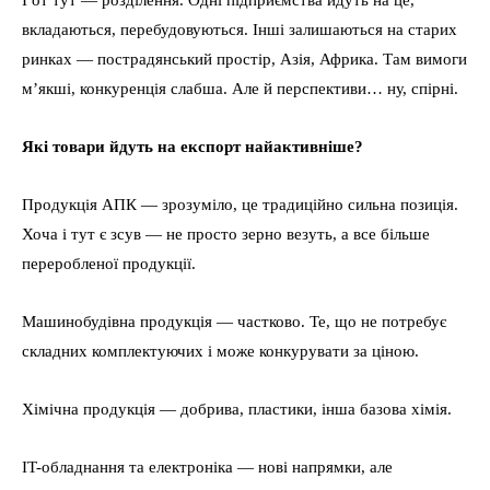
І от тут — розділення. Одні підприємства йдуть на це,
вкладаються, перебудовуються. Інші залишаються на старих
ринках — пострадянський простір, Азія, Африка. Там вимоги
м’якші, конкуренція слабша. Але й перспективи… ну, спірні.
Які товари йдуть на експорт найактивніше?
Продукція АПК — зрозуміло, це традиційно сильна позиція.
Хоча і тут є зсув — не просто зерно везуть, а все більше
переробленої продукції.
Машинобудівна продукція — частково. Те, що не потребує
складних комплектуючих і може конкурувати за ціною.
Хімічна продукція — добрива, пластики, інша базова хімія.
IT-обладнання та електроніка — нові напрямки, але