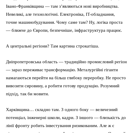
Івано-Франківщина — там з’являються нові виробництва.
Невеликі, але технологічні. Електроніка, IT-обладнання,
точне машинобудування. Чому саме там? Ну, логіка проста
— ближче до Європи, безпечніше, інфраструктура працює.
А центральні регіони? Там картина строкатіша.
Дніпропетровська область — традиційно промисловий регіон
— зараз переживає трансформацію. Металургійні гіганти
намагаються перейти на більш глибоку переробку. Не просто
вивозити сировину, а робити готову продукцію. Розумний
підхід, так би мовити.
Харківщина… складно там. З одного боку — величезний
потенціал, інженерні школи, кадри. З іншого — близькість до
лінії фронту робить інвестування ризикованим. Але ж є