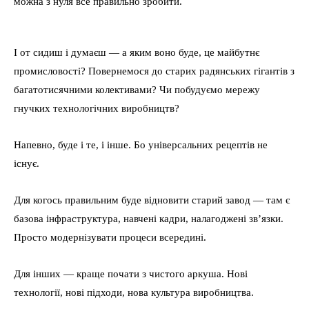
можна з нуля все правильно зробити.
І от сидиш і думаєш — а яким воно буде, це майбутнє
промисловості? Повернемося до старих радянських гігантів з
багатотисячними колективами? Чи побудуємо мережу
гнучких технологічних виробництв?
Напевно, буде і те, і інше. Бо універсальних рецептів не
існує.
Для когось правильним буде відновити старий завод — там є
базова інфраструктура, навчені кадри, налагоджені зв’язки.
Просто модернізувати процеси всередині.
Для інших — краще почати з чистого аркуша. Нові
технології, нові підходи, нова культура виробництва.