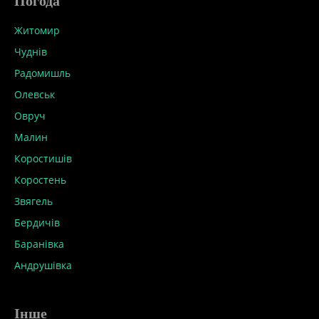
Погода
Житомир
Чуднів
Радомишль
Олевськ
Овруч
Малин
Коростишів
Коростень
Звягель
Бердичів
Баранівка
Андрушівка
Інше