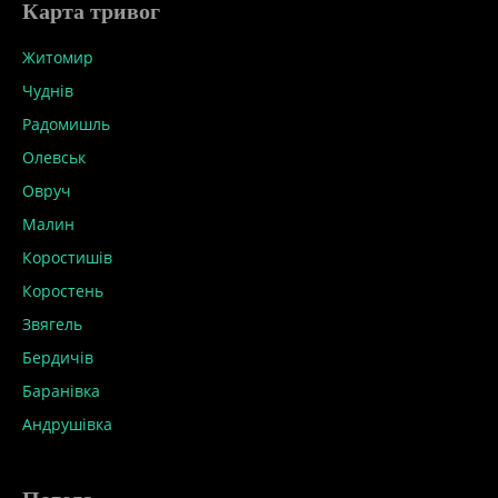
Карта тривог
Житомир
Чуднів
Радомишль
Олевськ
Овруч
Малин
Коростишів
Коростень
Звягель
Бердичів
Баранівка
Андрушівка