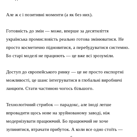
Але ж є і позитивні моменти (а як без них).
Готовність до змін — може, вперше за десятиліття
українська промисловість реально готова змінюватися. Не
просто косметично підновитися, а перебудуватися системно.
Бо старі моделі не працюють — це вже всі зрозуміли.
Доступ до європейського ринку — це не просто експортні
можливості, це шанс інтегруватися в глобальні виробничі
ланцюги. Стати частиною чогось більшого.
Технологічний стрибок — парадокс, але іноді легше
впровадити щось нове на зруйнованому заводі, ніж
модернізувати працюючий. Бо працюючий не хоче
зупинятися, втрачати прибуток. А коли все одно стоїть —