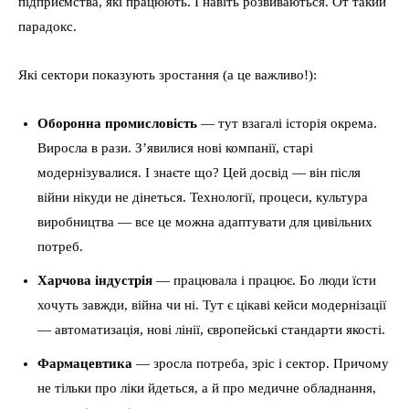
підприємства, які працюють. І навіть розвиваються. От такий
парадокс.
Які сектори показують зростання (а це важливо!):
Оборонна промисловість
— тут взагалі історія окрема.
Виросла в рази. З’явилися нові компанії, старі
модернізувалися. І знаєте що? Цей досвід — він після
війни нікуди не дінеться. Технології, процеси, культура
виробництва — все це можна адаптувати для цивільних
потреб.
Харчова індустрія
— працювала і працює. Бо люди їсти
хочуть завжди, війна чи ні. Тут є цікаві кейси модернізації
— автоматизація, нові лінії, європейські стандарти якості.
Фармацевтика
— зросла потреба, зріс і сектор. Причому
не тільки про ліки йдеться, а й про медичне обладнання,