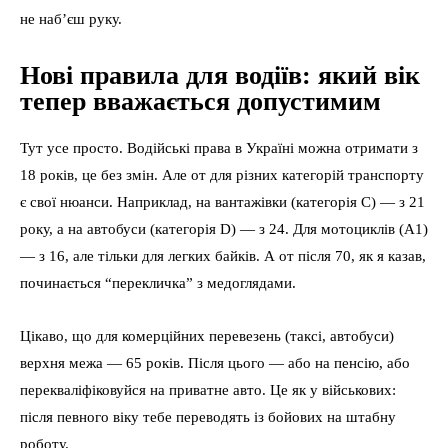
не наб’єш руку.
Нові правила для водіїв: який вік
тепер вважається допустимим
Тут усе просто. Водійські права в Україні можна отримати з
18 років, це без змін. Але от для різних категорій транспорту
є свої нюанси. Наприклад, на вантажівки (категорія C) — з 21
року, а на автобуси (категорія D) — з 24. Для мотоциклів (A1)
— з 16, але тільки для легких байків. А от після 70, як я казав,
починається “перекличка” з медоглядами.
Цікаво, що для комерційних перевезень (таксі, автобуси)
верхня межа — 65 років. Після цього — або на пенсію, або
перекваліфіковуйся на приватне авто. Це як у військових:
після певного віку тебе переводять із бойових на штабну
роботу.