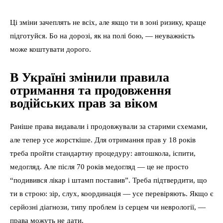
Ці зміни зачеплять не всіх, але якщо ти в зоні ризику, краще
підготуйся. Бо на дорозі, як на полі бою, — неуважність
може коштувати дорого.
В Україні змінили правила
отримання та продовження
водійських прав за віком
Раніше права видавали і продовжували за старими схемами,
але тепер усе жорсткіше. Для отримання прав у 18 років
треба пройти стандартну процедуру: автошкола, іспити,
медогляд. Але після 70 років медогляд — це не просто
“подивився лікар і штамп поставив”. Треба підтвердити, що
ти в строю: зір, слух, координація — усе перевіряють. Якщо є
серйозні діагнози, типу проблем із серцем чи неврології, —
права можуть не дати.