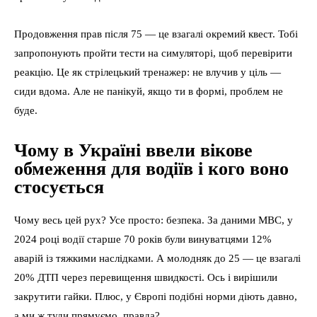
Продовження прав після 75 — це взагалі окремий квест. Тобі
запропонують пройти тести на симуляторі, щоб перевірити
реакцію. Це як стрілецький тренажер: не влучив у ціль —
сиди вдома. Але не панікуй, якщо ти в формі, проблем не
буде.
Чому в Україні ввели вікове
обмеження для водіїв і кого воно
стосується
Чому весь цей рух? Усе просто: безпека. За даними МВС, у
2024 році водії старше 70 років були винуватцями 12%
аварій із тяжкими наслідками. А молодняк до 25 — це взагалі
20% ДТП через перевищення швидкості. Ось і вирішили
закрутити гайки. Плюс, у Європі подібні норми діють давно,
а ми ж туди прямуємо, правда?