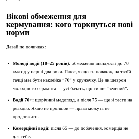
Вікові обмеження для
кермування: кого торкнуться нові
норми
Давай по поличках:
Молоді водії (18–25 років):
обмеження швидкості до 70
км/год у перші два роки. Плюс, якщо ти новачок, на твоїй
тачці має бути наклейка “70” у кружечку. Це як шеврон
молодшого сержанта — усі бачать, що ти ще “зелений”.
Водії 70+:
щорічний медогляд, а після 75 — ще й тести на
реакцію. Якщо не пройшов — права можуть не
продовжити.
Комерційні водії:
після 65 — до побачення, комерція не
для тебе.