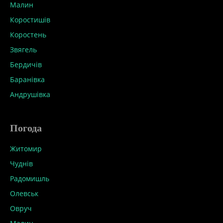
Малин
Коростишів
Коростень
Звягель
Бердичів
Баранівка
Андрушівка
Погода
Житомир
Чуднів
Радомишль
Олевськ
Овруч