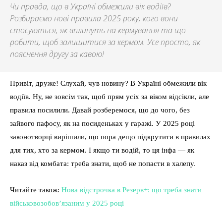
Чи правда, що в Україні обмежили вік водіїв?
Розбираємо нові правила 2025 року, кого вони
стосуються, як вплинуть на кермування та що
робити, щоб залишитися за кермом. Усе просто, як
пояснення другу за кавою!
Привіт, друже! Слухай, чув новину? В Україні обмежили вік
водіїв. Ну, не зовсім так, щоб прям усіх за віком відсікли, але
правила посилили. Давай розберемося, що до чого, без
зайвого пафосу, як на посиденьках у гаражі. У 2025 році
законотворці вирішили, що пора дещо підкрутити в правилах
для тих, хто за кермом. І якщо ти водій, то ця інфа — як
наказ від комбата: треба знати, щоб не попасти в халепу.
Читайте також:
Нова відстрочка в Резерв+: що треба знати
військовозобов’язаним у 2025 році