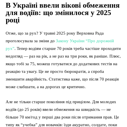
В Україні ввели вікові обмеження
для водіїв: що змінилося у 2025
році
Отже, що за рух? У травні 2025 року Верховна Рада
проголосувала за зміни до
Закону України “Про дорожній
рух”
. Тепер водіям старше 70 років треба частіше проходити
медогляд — раз на рік, а не раз на три роки, як раніше. Плюс,
якщо тобі за 75, можеш готуватися до додаткових тестів на
реакцію та увагу. Це не просто бюрократія, а спроба
зменшити аварійність. Статистика каже, що після 70 реакція
може слабшати, а на дорогах це критично.
Але не тільки старше покоління під прицілом. Для молодих
водіїв (до 25 років) ввели обмеження на швидкість — не
більше 70 км/год у перші два роки після отримання прав. Це
типу як “учебка” для новачків: їзди акуратно, солдате, поки