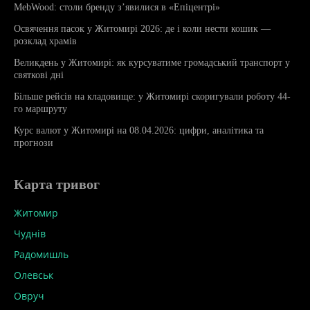
MebWood: столи бренду з’явилися в «Епіцентрі»
Освячення пасок у Житомирі 2026: де і коли нести кошик —
розклад храмів
Великдень у Житомирі: як курсуватиме громадський транспорт у
святкові дні
Більше рейсів на кладовище: у Житомирі скоригували роботу 44-
го маршруту
Курс валют у Житомирі на 08.04.2026: цифри, аналітика та
прогнози
Карта тривог
Житомир
Чуднів
Радомишль
Олевськ
Овруч