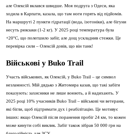
але Олексій вклався швидше. Моя подруга з Одеси, яка
ходила в Карпати, казала, що там ноги горять від підйомів.
На маршруті 2 пункти гідратації (вода, ізотоніки), але бігуни
несуть рюкзаки (1-2 кг). У 2025 році температура була
+20°C, що полегшило забіг, але дощ ускладнив стежки. Це
перевірка сили – Олексій довів, що він танк!
Військові у Buko Trail
Участь військових, як Олексій, у Buko Trail – це символ
незламності. Мій дядько з Житомира казав, що такі забіги
показують: захисники не лише воюють, а й надихають. У
2025 році 10% учасників Buko Trail – військові чи ветерани,
які бігли, щоб підтримати дух і реабілітацію. Це мотивує
інших: якщо Олексій після поранення пробіг 24 км, то кожен
може кинути собі виклик. Забіг також зібрав 50 000 грн на
благодійність для ЗСУ.