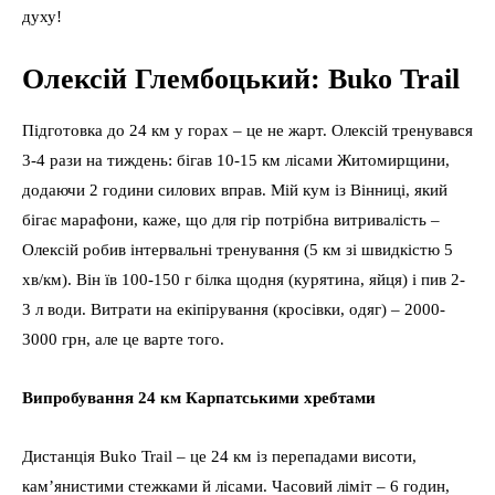
духу!
Олексій Глембоцький: Buko Trail
Підготовка до 24 км у горах – це не жарт. Олексій тренувався
3-4 рази на тиждень: бігав 10-15 км лісами Житомирщини,
додаючи 2 години силових вправ. Мій кум із Вінниці, який
бігає марафони, каже, що для гір потрібна витривалість –
Олексій робив інтервальні тренування (5 км зі швидкістю 5
хв/км). Він їв 100-150 г білка щодня (курятина, яйця) і пив 2-
3 л води. Витрати на екіпірування (кросівки, одяг) – 2000-
3000 грн, але це варте того.
Випробування 24 км Карпатськими хребтами
Дистанція Buko Trail – це 24 км із перепадами висоти,
кам’янистими стежками й лісами. Часовий ліміт – 6 годин,