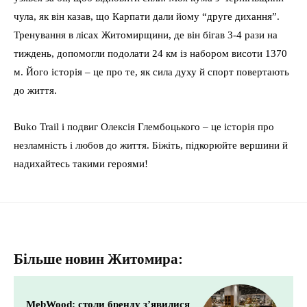
чула, як він казав, що Карпати дали йому “друге дихання”.
Тренування в лісах Житомирщини, де він бігав 3-4 рази на
тиждень, допомогли подолати 24 км із набором висоти 1370
м. Його історія – це про те, як сила духу й спорт повертають
до життя.
Buko Trail і подвиг Олексія Глембоцького – це історія про
незламність і любов до життя. Біжіть, підкорюйте вершини й
надихайтесь такими героями!
Більше новин Житомира:
MebWood: столи бренду з’явилися