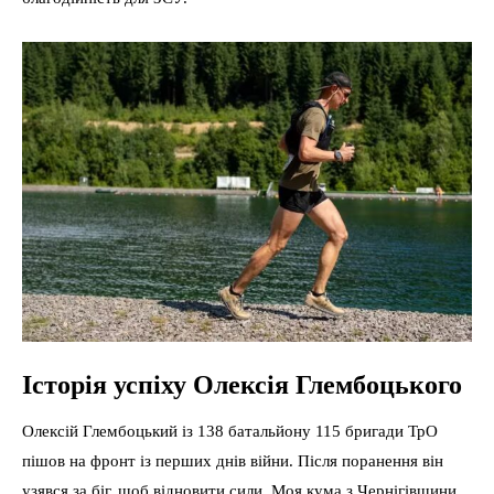
Історія успіху Олексія Глембоцького
Олексій Глембоцький із 138 батальйону 115 бригади ТрО
пішов на фронт із перших днів війни. Після поранення він
узявся за біг, щоб відновити сили. Моя кума з Чернігівщини