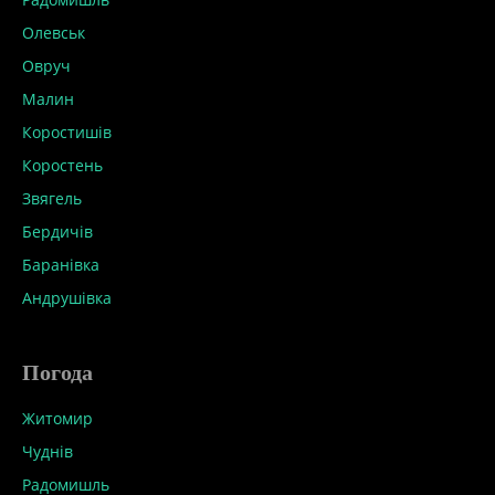
Олевськ
Овруч
Малин
Коростишів
Коростень
Звягель
Бердичів
Баранівка
Андрушівка
Погода
Житомир
Чуднів
Радомишль