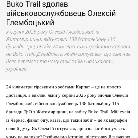
Buko Trail здолав
військовослужбовець Олексій
Глембоцький
У серпні 2025 року Олексій Глембоцький із
Житомирщини, військовий 138 батальйону 115
бригади ТрО, пробіг 24 км гірськими хребтами Карпат
на Buko Trail! Дізнайтесь, як він готувався, що означає
його перемога та чому такі забіги надихають
українців.
24 кілометри гірськими хребтами Карпат – це не просто
дистанція, а виклик, який у серпні 2025 року здолав Олексій
Глембоцький, військовослужбовець 138 батальйону 115
бригади ТрО з Житомирщини, на забігу Buko Trail. Мій сусід
із Черкас, фанат бігу, казав, що такий забіг – це як марафон
сили й духу. Як Олексій готувався, що означає його участь і
чому це надихає? Розбираємо історію, підготовку й значення