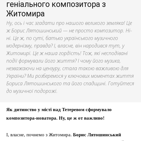
геніального композитора з
Житомира
Ну, ось і час згадати про нашого великого земляка! Це
ж Борис Лятошинський — не просто композитор. Ні-
ні. Це ж, по суті, батько українського музичного
модернізму, правда? І, власне, він народився тут, у
Житомирі. Це ж наша гордість! Тож, які несподівані
події формували його життя? І чому його музика,
незважаючи на цензуру, стала такою важливою для
України? Ми розберемося у ключових моментах життя
Бориса Лятошинського та його спадщині. Готуйтеся
до музичної подорожі.
Як дитинство у місті над Тетеревом сформувало
композитора-новатора. Ну, це ж от важливо!
І, власне, почнемо з Житомира.
Борис Лятошинський