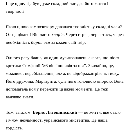
І ще одне. Це був дуже складний час для його життя і
творчості.
Якою ціною композитору давалася творчість у складні часи?
От це цікаво! Він часто
хворів
. Через стрес, через тиск, через
необхідність
боротися
за кожен свій твір.
Одного разу бачив, як один музикознавець сказав, що після
критики Симфонії №3 він “посивів за ніч”. Звичайно, це,
можливо, перебільшення, але ж це відображає рівень тиску.
Його дружина, Маргарита, була його головною опорою. Вона
допомагала йому пережити ці важкі моменти. Це теж
важливо знати.
Тож, загалом,
Борис Лятошинський
— це життя, яке стало
гімном
незламності українського мистецтва. Це наша
гордість.