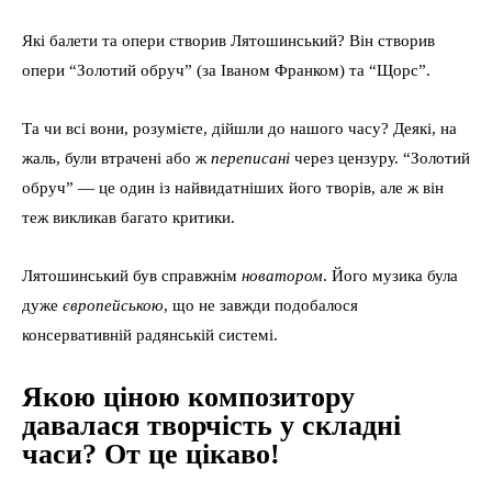
Які балети та опери створив Лятошинський? Він створив
опери “Золотий обруч” (за Іваном Франком) та “Щорс”.
Та чи всі вони, розумієте, дійшли до нашого часу? Деякі, на
жаль, були втрачені або ж
переписані
через цензуру. “Золотий
обруч” — це один із найвидатніших його творів, але ж він
теж викликав багато критики.
Лятошинський був справжнім
новатором
. Його музика була
дуже
європейською
, що не завжди подобалося
консервативній радянській системі.
Якою ціною композитору
давалася творчість у складні
часи? От це цікаво!