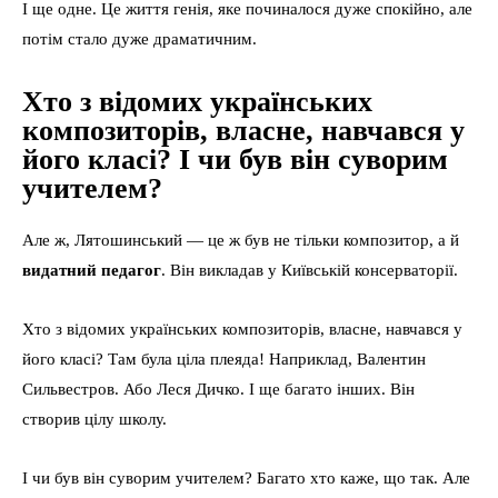
І ще одне. Це життя генія, яке починалося дуже спокійно, але
потім стало дуже драматичним.
Хто з відомих українських
композиторів, власне, навчався у
його класі? І чи був він суворим
учителем?
Але ж, Лятошинський — це ж був не тільки композитор, а й
видатний педагог
. Він викладав у Київській консерваторії.
Хто з відомих українських композиторів, власне, навчався у
його класі? Там була ціла плеяда! Наприклад, Валентин
Сильвестров. Або Леся Дичко. І ще багато інших. Він
створив цілу школу.
І чи був він суворим учителем? Багато хто каже, що так. Але