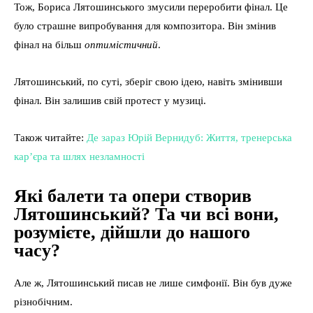
Тож, Бориса Лятошинського змусили переробити фінал. Це
було страшне випробування для композитора. Він змінив
фінал на більш
оптимістичний
.
Лятошинський, по суті, зберіг свою ідею, навіть змінивши
фінал. Він залишив свій протест у музиці.
Також читайте:
Де зараз Юрій Вернидуб: Життя, тренерська
кар’єра та шлях незламності
Які балети та опери створив
Лятошинський? Та чи всі вони,
розумієте, дійшли до нашого
часу?
Але ж, Лятошинський писав не лише симфонії. Він був дуже
різнобічним.