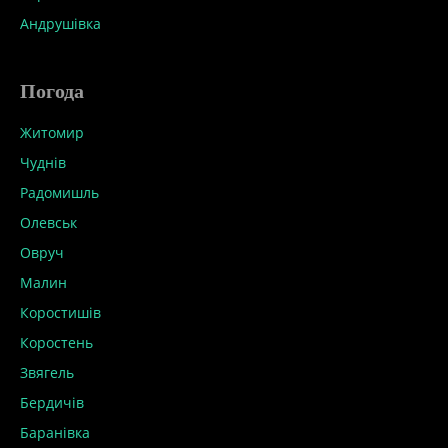
Андрушівка
Погода
Житомир
Чуднів
Радомишль
Олевськ
Овруч
Малин
Коростишів
Коростень
Звягель
Бердичів
Баранівка