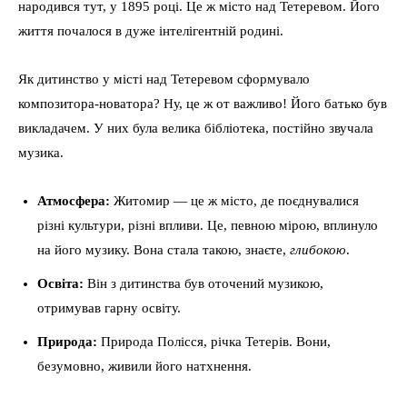
народився тут, у 1895 році. Це ж місто над Тетеревом. Його
життя почалося в дуже інтелігентній родині.
Як дитинство у місті над Тетеревом сформувало
композитора-новатора? Ну, це ж от важливо! Його батько був
викладачем. У них була велика бібліотека, постійно звучала
музика.
Атмосфера:
Житомир — це ж місто, де поєднувалися
різні культури, різні впливи. Це, певною мірою, вплинуло
на його музику. Вона стала такою, знаєте,
глибокою
.
Освіта:
Він з дитинства був оточений музикою,
отримував гарну освіту.
Природа:
Природа Полісся, річка Тетерів. Вони,
безумовно, живили його натхнення.