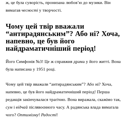
ж, це була суворість, пронизана любов’ю до музики. Він
вимагав
чесності
у творчості.
Чому цей твір вважали
“антирадянським”? Або ні? Хоча,
напевно, це був його
найдраматичніший період!
Його Симфонія №3! Це ж справжня драма у його житті. Вона
була написана у 1951 році.
Чому цей твір вважали “антирадянським”? Або ні? Хоча,
напевно, це був його найдраматичніший період! Перша
редакція закінчувалася трагічно. Вона виражала, скажімо так,
сум
і
відчай
післявоєнного часу. А радянська влада вимагала
чого?
Оптимізму
!
Радості
!