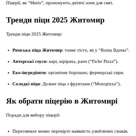
Піцерії, як “Mario”, пропонують дитячі зони для свят.
Тренди піци 2025 Житомир
Тренди піци 2025 Житомир:
Римська піца Житомир
: тонке тісто, як у “Roma Вдома”.
Авторські соуси
: карі, шрірача, ранч (“Fiche Pizza”).
Еко-інгредієнти
: органічне борошно, фермерські сири.
Солодкі піци
: Дольче піца з фруктами (“Monopizza”).
Як обрати піцерію в Житомирі
Поради для вибору піцерії:
Перегляньте меню: перевірте наявність улюблених смаків.