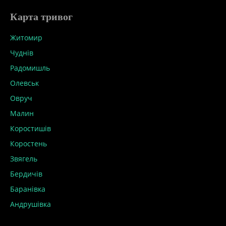
Карта тривог
Житомир
Чуднів
Радомишль
Олевськ
Овруч
Малин
Коростишів
Коростень
Звягель
Бердичів
Баранівка
Андрушівка