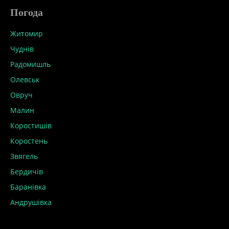
Погода
Житомир
Чуднів
Радомишль
Олевськ
Овруч
Малин
Коростишів
Коростень
Звягель
Бердичів
Баранівка
Андрушівка