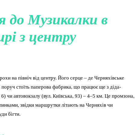
я до Музикалки в
рі з центру
охи на північ від центру. Його серце – де Черняхівське
 поруч стоїть паперова фабрика, що працює ще з діда-
 6) чи автовокзалу (вул. Київська, 93) – 4–5 км. Це промзона,
пинками, звідки маршрутки літають на Черняхів чи
ди бігти.