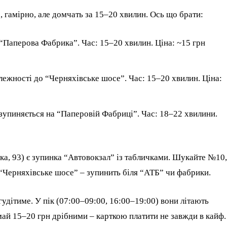
 гамірно, але домчать за 15–20 хвилин. Ось що брати:
 “Паперова Фабрика”. Час: 15–20 хвилин. Ціна: ~15 грн
жності до “Черняхівське шосе”. Час: 15–20 хвилин. Ціна:
упиняється на “Паперовій Фабриці”. Час: 18–22 хвилини.
ська, 93) є зупинка “Автовокзал” із табличками. Шукайте №10,
Черняхівське шосе” – зупинить біля “АТБ” чи фабрики.
удітиме. У пік (07:00–09:00, 16:00–19:00) вони літають
май 15–20 грн дрібними – карткою платити не завжди в кайф.