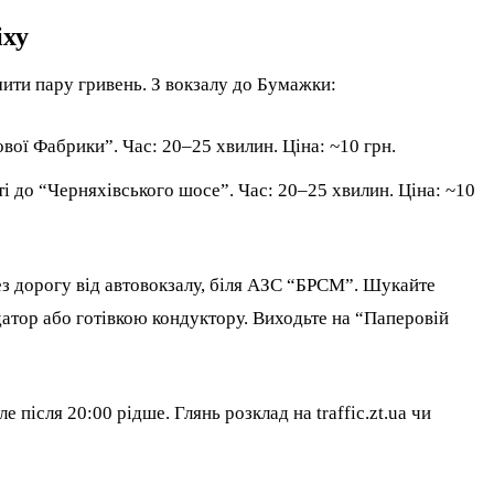
іху
омити пару гривень. З вокзалу до Бумажки:
ової Фабрики”. Час: 20–25 хвилин. Ціна: ~10 грн.
і до “Черняхівського шосе”. Час: 20–25 хвилин. Ціна: ~10
ез дорогу від автовокзалу, біля АЗС “БРСМ”. Шукайте
датор або готівкою кондуктору. Виходьте на “Паперовій
е після 20:00 рідше. Глянь розклад на traffic.zt.ua чи