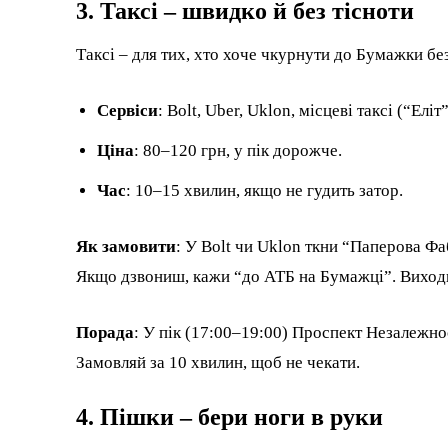
3. Таксі – швидко й без тісноти
Таксі – для тих, хто хоче чкурнути до Бумажки без
Сервіси
: Bolt, Uber, Uklon, місцеві таксі (“Еліт
Ціна
: 80–120 грн, у пік дорожче.
Час
: 10–15 хвилин, якщо не гудить затор.
Як замовити
: У Bolt чи Uklon ткни “Паперова Ф
Якщо дзвониш, кажи “до АТБ на Бумажці”. Виходь
Порада
: У пік (17:00–19:00) Проспект Незалежнос
Замовляй за 10 хвилин, щоб не чекати.
4. Пішки – бери ноги в руки