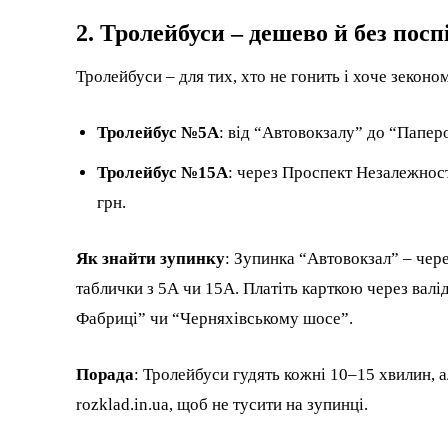
2. Тролейбуси – дешево й без посп
Тролейбуси – для тих, хто не гонить і хоче зекон
Тролейбус №5А
: від “Автовокзалу” до “Папер
Тролейбус №15А
: через Проспект Незалежност
грн.
Як знайти зупинку
: Зупинка “Автовокзал” – чер
таблички з 5А чи 15А. Платіть карткою через валі
Фабриці” чи “Черняхівському шосе”.
Порада
: Тролейбуси гудять кожні 10–15 хвилин, ал
rozklad.in.ua, щоб не тусити на зупинці.