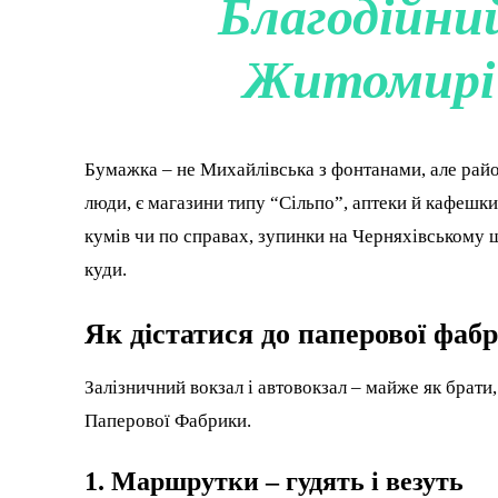
Благодійни
Житомирі 
Бумажка – не Михайлівська з фонтанами, але район
люди, є магазини типу “Сільпо”, аптеки й кафешки
кумів чи по справах, зупинки на Черняхівському ш
куди.
Як дістатися до паперової фаб
Залізничний вокзал і автовокзал – майже як брати
Паперової Фабрики.
1. Маршрутки – гудять і везуть