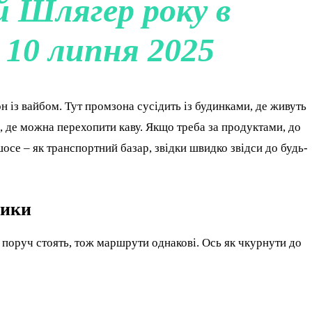
й Шлягер року в
10 липня 2025
 із вайбом. Тут промзона сусідить із будинками, де живуть
, де можна перехопити каву. Якщо треба за продуктами, до
осе – як транспортний базар, звідки швидко звідси до будь-
рики
, поруч стоять, тож маршрути однакові. Ось як чкурнути до