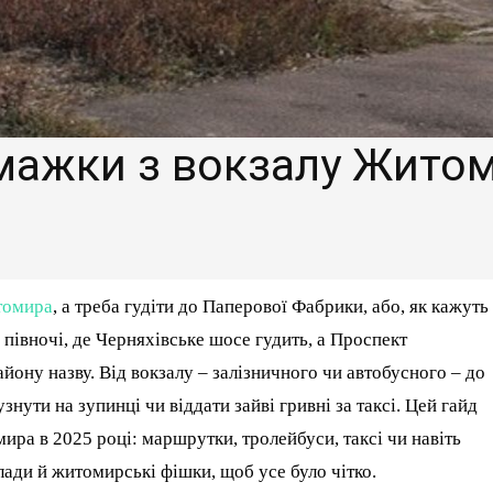
умажки з вокзалу Жито
омира
, а треба гудіти до Паперової Фабрики, або, як кажуть
івночі, де Черняхівське шосе гудить, а Проспект
йону назву. Від вокзалу – залізничного чи автобусного – до
нути на зупинці чи віддати зайві гривні за таксі. Цей гайд
ира в 2025 році: маршрутки, тролейбуси, таксі чи навіть
клади й житомирські фішки, щоб усе було чітко.