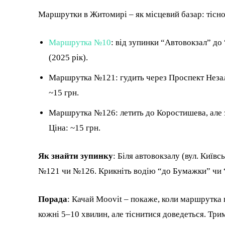
Маршрутки в Житомирі – як місцевий базар: тісно,
Маршрутка №10
: від зупинки “Автовокзал” до
(2025 рік).
Маршрутка №121: гудить через Проспект Незале
~15 грн.
Маршрутка №126: летить до Коростишева, але з
Ціна: ~15 грн.
Як знайти зупинку
: Біля автовокзалу (вул. Київ
№121 чи №126. Крикніть водію “до Бумажки” чи “
Порада
: Качай Moovit – покаже, коли маршрутка г
кожні 5–10 хвилин, але тіснитися доведеться. Три