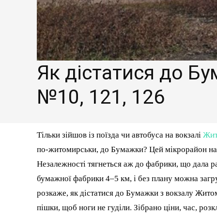
Як дістатися до Б
№10, 121, 126
Тільки зійшов із поїзда чи автобуса на вокзалі
Жит
по-житомирськи, до Бумажки? Цей мікрорайон на п
Незалежності тягнеться аж до фабрики, що дала ра
бумажної фабрики 4–5 км, і без плану можна загруз
розкаже, як дістатися до Бумажки з вокзалу Житом
пішки, щоб ноги не гуділи. Зібрано ціни, час, роз