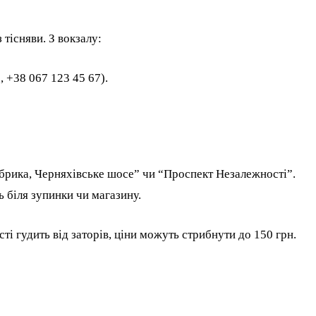
 тісняви. З вокзалу:
”, +38 067 123 45 67).
абрика, Черняхівське шосе” чи “Проспект Незалежності”.
 біля зупинки чи магазину.
ті гудить від заторів, ціни можуть стрибнути до 150 грн.