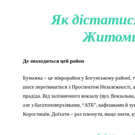
Як дістатис
Житоми
Де знаходиться цей район
Бумажка – це мікрорайон у Богунському районі, тр
шосе перетинається з Проспектом Незалежності, а
прадіда. Від залізничного вокзалу (вул. Вокзальна,
але з багатоповерхівками, “АТБ”, кафешками й зу
Коростишів. Доїхати – раз плюнути, якщо знати, ку